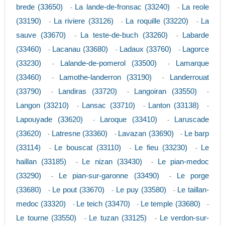
brede (33650)
La lande-de-fronsac (33240)
La reole
-
-
(33190)
La riviere (33126)
La roquille (33220)
La
-
-
-
sauve (33670)
La teste-de-buch (33260)
Labarde
-
-
(33460)
Lacanau (33680)
Ladaux (33760)
Lagorce
-
-
-
(33230)
Lalande-de-pomerol (33500)
Lamarque
-
-
(33460)
Lamothe-landerron (33190)
Landerrouat
-
-
(33790)
Landiras (33720)
Langoiran (33550)
-
-
-
Langon (33210)
Lansac (33710)
Lanton (33138)
-
-
-
Lapouyade (33620)
Laroque (33410)
Laruscade
-
-
(33620)
Latresne (33360)
Lavazan (33690)
Le barp
-
-
-
(33114)
Le bouscat (33110)
Le fieu (33230)
Le
-
-
-
haillan (33185)
Le nizan (33430)
Le pian-medoc
-
-
(33290)
Le pian-sur-garonne (33490)
Le porge
-
-
(33680)
Le pout (33670)
Le puy (33580)
Le taillan-
-
-
-
medoc (33320)
Le teich (33470)
Le temple (33680)
-
-
-
Le tourne (33550)
Le tuzan (33125)
Le verdon-sur-
-
-