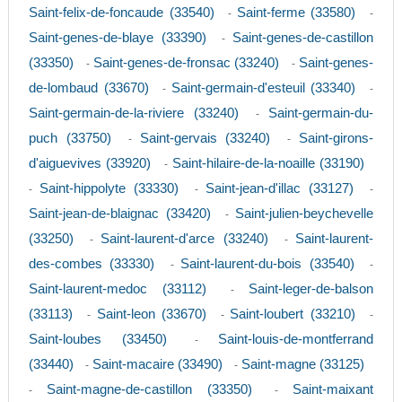
Saint-felix-de-foncaude (33540)
Saint-ferme (33580)
-
-
Saint-genes-de-blaye (33390)
Saint-genes-de-castillon
-
(33350)
Saint-genes-de-fronsac (33240)
Saint-genes-
-
-
de-lombaud (33670)
Saint-germain-d'esteuil (33340)
-
-
Saint-germain-de-la-riviere (33240)
Saint-germain-du-
-
puch (33750)
Saint-gervais (33240)
Saint-girons-
-
-
d'aiguevives (33920)
Saint-hilaire-de-la-noaille (33190)
-
Saint-hippolyte (33330)
Saint-jean-d'illac (33127)
-
-
-
Saint-jean-de-blaignac (33420)
Saint-julien-beychevelle
-
(33250)
Saint-laurent-d'arce (33240)
Saint-laurent-
-
-
des-combes (33330)
Saint-laurent-du-bois (33540)
-
-
Saint-laurent-medoc (33112)
Saint-leger-de-balson
-
(33113)
Saint-leon (33670)
Saint-loubert (33210)
-
-
-
Saint-loubes (33450)
Saint-louis-de-montferrand
-
(33440)
Saint-macaire (33490)
Saint-magne (33125)
-
-
Saint-magne-de-castillon (33350)
Saint-maixant
-
-