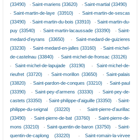
(33490)
Saint-mariens (33620)
Saint-martial (33490)
-
-
Saint-martin-de-laye (33910)
Saint-martin-de-sescas
-
-
(33490)
Saint-martin-du-bois (33910)
Saint-martin-du-
-
-
puy (33540)
Saint-martin-lacaussade (33390)
Saint-
-
-
medard-d'eyrans (33650)
Saint-medard-de-guizieres
-
(33230)
Saint-medard-en-jalles (33160)
Saint-michel-
-
-
de-castelnau (33840)
Saint-michel-de-fronsac (33126)
-
Saint-michel-de-lapujade (33190)
Saint-michel-de-
-
-
rieufret (33720)
Saint-morillon (33650)
Saint-palais
-
-
(33820)
Saint-pardon-de-conques (33210)
Saint-paul
-
-
(33390)
Saint-pey-d'armens (33330)
Saint-pey-de-
-
-
castets (33350)
Saint-philippe-d'aiguille (33350)
Saint-
-
-
philippe-du-seignal (33220)
Saint-pierre-d'aurillac
-
(33490)
Saint-pierre-de-bat (33760)
Saint-pierre-de-
-
-
mons (33210)
Saint-quentin-de-baron (33750)
Saint-
-
-
quentin-de-caplong (33220)
Saint-romain-la-virvee
-