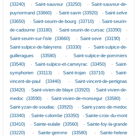
(33240)
Saint-sauveur (33250)
Saint-sauveur-de-
-
-
puynormand (33660)
Saint-savin (33920)
Saint-selve
-
-
(33650)
Saint-seurin-de-bourg (33710)
Saint-seurin-
-
-
de-cadourne (33180)
Saint-seurin-de-cursac (33390)
-
-
Saint-seurin-sur-l'isle (33660)
Saint-seve (33190)
-
-
Saint-sulpice-de-faleyrens (33330)
Saint-sulpice-de-
-
guilleragues (33580)
Saint-sulpice-de-pommiers
-
(33540)
Saint-sulpice-et-cameyrac (33450)
Saint-
-
-
symphorien (33113)
Saint-trojan (33710)
Saint-
-
-
vincent-de-paul (33440)
Saint-vincent-de-pertignas
-
(33420)
Saint-vivien-de-blaye (33920)
Saint-vivien-de-
-
-
medoc (33590)
Saint-vivien-de-monsegur (33580)
-
-
Saint-yzan-de-soudiac (33920)
Saint-yzans-de-medoc
-
(33340)
Sainte-colombe (33350)
Sainte-croix-du-mont
-
-
(33410)
Sainte-eulalie (33560)
Sainte-foy-la-grande
-
-
(33220)
Sainte-gemme (33580)
Sainte-helene
-
-