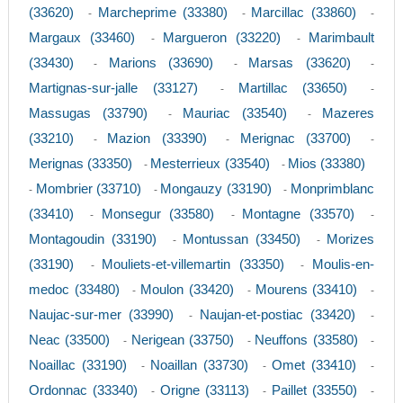
(33620)
Marcheprime (33380)
Marcillac (33860)
-
-
-
Margaux (33460)
Margueron (33220)
Marimbault
-
-
(33430)
Marions (33690)
Marsas (33620)
-
-
-
Martignas-sur-jalle (33127)
Martillac (33650)
-
-
Massugas (33790)
Mauriac (33540)
Mazeres
-
-
(33210)
Mazion (33390)
Merignac (33700)
-
-
-
Merignas (33350)
Mesterrieux (33540)
Mios (33380)
-
-
Mombrier (33710)
Mongauzy (33190)
Monprimblanc
-
-
-
(33410)
Monsegur (33580)
Montagne (33570)
-
-
-
Montagoudin (33190)
Montussan (33450)
Morizes
-
-
(33190)
Mouliets-et-villemartin (33350)
Moulis-en-
-
-
medoc (33480)
Moulon (33420)
Mourens (33410)
-
-
-
Naujac-sur-mer (33990)
Naujan-et-postiac (33420)
-
-
Neac (33500)
Nerigean (33750)
Neuffons (33580)
-
-
-
Noaillac (33190)
Noaillan (33730)
Omet (33410)
-
-
-
Ordonnac (33340)
Origne (33113)
Paillet (33550)
-
-
-