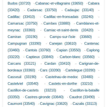
Budos (33720)
Cabanac-et-villagrains (33650)
Cabara
-
-
(33420)
Cadarsac (33750)
Cadaujac (33140)
-
-
-
Cadillac (33410)
Cadillac-en-fronsadais (33240)
-
-
Camarsac (33750)
Cambes (33880)
Camblanes-et-
-
-
meynac (33360)
Camiac-et-saint-denis (33420)
-
-
Camiran (33190)
Camps-sur-l'isle (33660)
-
-
Campugnan (33390)
Canejan (33610)
Cantenac
-
-
(33460)
Cantois (33760)
Capian (33550)
Caplong
-
-
-
(33220)
Captieux (33840)
Carbon-blanc (33560)
-
-
-
Carcans (33121)
Cardan (33410)
Carignan-de-
-
-
bordeaux (33360)
Cars (33390)
Cartelegue (33390)
-
-
-
Casseuil (33190)
Castelnau-de-medoc (33480)
-
-
Castelviel (33540)
Castets-en-dorthe (33210)
-
-
Castillon-de-castets (33210)
Castillon-la-bataille
-
(33350)
Castres-gironde (33640)
Caudrot (33490)
-
-
-
Caumont (33540)
Cavignac (33620)
Cazalis (33113)
-
-