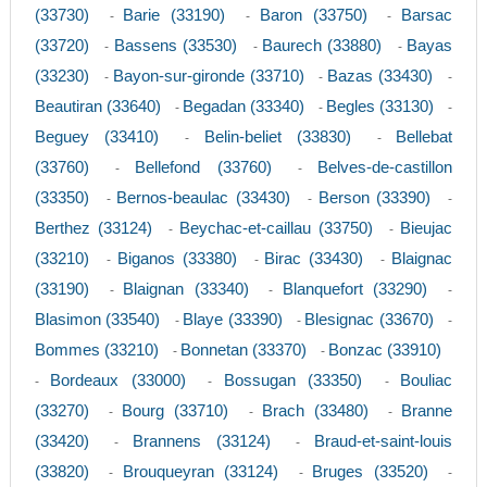
(33730)
Barie (33190)
Baron (33750)
Barsac
-
-
-
(33720)
Bassens (33530)
Baurech (33880)
Bayas
-
-
-
(33230)
Bayon-sur-gironde (33710)
Bazas (33430)
-
-
-
Beautiran (33640)
Begadan (33340)
Begles (33130)
-
-
-
Beguey (33410)
Belin-beliet (33830)
Bellebat
-
-
(33760)
Bellefond (33760)
Belves-de-castillon
-
-
(33350)
Bernos-beaulac (33430)
Berson (33390)
-
-
-
Berthez (33124)
Beychac-et-caillau (33750)
Bieujac
-
-
(33210)
Biganos (33380)
Birac (33430)
Blaignac
-
-
-
(33190)
Blaignan (33340)
Blanquefort (33290)
-
-
-
Blasimon (33540)
Blaye (33390)
Blesignac (33670)
-
-
-
Bommes (33210)
Bonnetan (33370)
Bonzac (33910)
-
-
Bordeaux (33000)
Bossugan (33350)
Bouliac
-
-
-
(33270)
Bourg (33710)
Brach (33480)
Branne
-
-
-
(33420)
Brannens (33124)
Braud-et-saint-louis
-
-
(33820)
Brouqueyran (33124)
Bruges (33520)
-
-
-