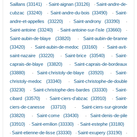
Saillans (33141)
Saint-aignan (33126)
Saint-andre-de-
-
-
cubzac (33240)
Saint-andre-du-bois (33490)
Saint-
-
-
andre-et-appelles (33220)
Saint-androny (33390)
-
-
Saint-antoine (33240)
Saint-antoine-sur-l'isle (33660)
-
-
Saint-aubin-de-blaye (33820)
Saint-aubin-de-branne
-
(33420)
Saint-aubin-de-medoc (33160)
Saint-avit-
-
-
saint-nazaire (33220)
Saint-brice (33540)
Saint-
-
-
caprais-de-blaye (33820)
Saint-caprais-de-bordeaux
-
(33880)
Saint-christoly-de-blaye (33920)
Saint-
-
-
christoly-medoc (33340)
Saint-christophe-de-double
-
(33230)
Saint-christophe-des-bardes (33330)
Saint-
-
-
cibard (33570)
Saint-ciers-d'abzac (33910)
Saint-
-
-
ciers-de-canesse (33710)
Saint-ciers-sur-gironde
-
(33820)
Saint-come (33430)
Saint-denis-de-pile
-
-
(33910)
Saint-emilion (33330)
Saint-estephe (33180)
-
-
Saint-etienne-de-lisse (33330)
Saint-exupery (33190)
-
-
-