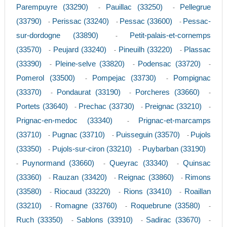
Parempuyre (33290)
Pauillac (33250)
Pellegrue
-
-
(33790)
Perissac (33240)
Pessac (33600)
Pessac-
-
-
-
sur-dordogne (33890)
Petit-palais-et-cornemps
-
(33570)
Peujard (33240)
Pineuilh (33220)
Plassac
-
-
-
(33390)
Pleine-selve (33820)
Podensac (33720)
-
-
-
Pomerol (33500)
Pompejac (33730)
Pompignac
-
-
(33370)
Pondaurat (33190)
Porcheres (33660)
-
-
-
Portets (33640)
Prechac (33730)
Preignac (33210)
-
-
-
Prignac-en-medoc (33340)
Prignac-et-marcamps
-
(33710)
Pugnac (33710)
Puisseguin (33570)
Pujols
-
-
-
(33350)
Pujols-sur-ciron (33210)
Puybarban (33190)
-
-
Puynormand (33660)
Queyrac (33340)
Quinsac
-
-
-
(33360)
Rauzan (33420)
Reignac (33860)
Rimons
-
-
-
(33580)
Riocaud (33220)
Rions (33410)
Roaillan
-
-
-
(33210)
Romagne (33760)
Roquebrune (33580)
-
-
-
Ruch (33350)
Sablons (33910)
Sadirac (33670)
-
-
-