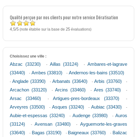
Qualité perçue par nos clients pour notre service Dératisation
4,5
5
/
(note établie sur la base de
25
évaluations)
Choisissez une ville :
Abzac (33230)
Aillas (33124)
Ambares-et-lagrave
-
-
(33440)
Ambes (33810)
Andernos-les-bains (33510)
-
-
Anglade (33390)
Arbanats (33640)
Arbis (33760)
-
-
-
-
Arcachon (33120)
Arcins (33460)
Ares (33740)
-
-
-
Arsac (33460)
Artigues-pres-bordeaux (33370)
-
-
Arveyres (33500)
Asques (33240)
Aubiac (33430)
-
-
-
Aubie-et-espessas (33240)
Audenge (33980)
Auros
-
-
(33124)
Avensan (33480)
Ayguemorte-les-graves
-
-
(33640)
Bagas (33190)
Baigneaux (33760)
Balizac
-
-
-