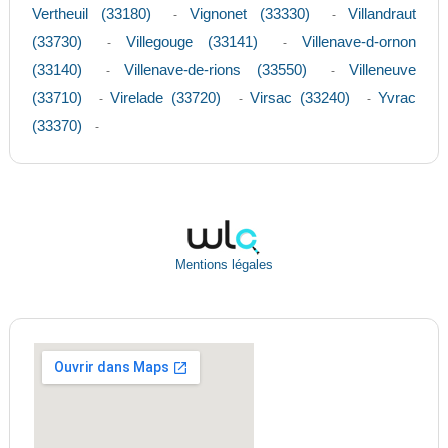
Vertheuil (33180)
Vignonet (33330)
Villandraut
-
-
(33730)
Villegouge (33141)
Villenave-d-ornon
-
-
(33140)
Villenave-de-rions (33550)
Villeneuve
-
-
(33710)
Virelade (33720)
Virsac (33240)
Yvrac
-
-
-
(33370)
-
Mentions légales