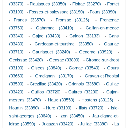
(33370)
Flaujagues (33350)
Floirac (33270)
Fontet
-
-
-
(33190)
Fosses-et-baleyssac (33190)
Fours (33390)
-
-
Francs (33570)
Fronsac (33126)
Frontenac
-
-
-
(33760)
Gabarnac (33410)
Gaillan-en-medoc
-
-
(33340)
Gajac (33430)
Galgon (33133)
Gans
-
-
-
(33430)
Gardegan-et-tourtirac (33350)
Gauriac
-
-
(33710)
Gauriaguet (33240)
Generac (33920)
-
-
-
Genissac (33420)
Gensac (33890)
Gironde-sur-dropt
-
-
(33190)
Giscos (33840)
Gornac (33540)
Gours
-
-
-
(33660)
Gradignan (33170)
Grayan-et-l'hopital
-
-
(33590)
Grezillac (33420)
Grignols (33690)
Guillac
-
-
-
(33420)
Guillos (33720)
Guitres (33230)
Gujan-
-
-
-
mestras (33470)
Haux (33550)
Hostens (33125)
-
-
-
Hourtin (33990)
Hure (33190)
Illats (33720)
Isle-
-
-
-
saint-georges (33640)
Izon (33450)
Jau-dignac-et-
-
-
loirac (33590)
Jugazan (33420)
Juillac (33890)
La
-
-
-