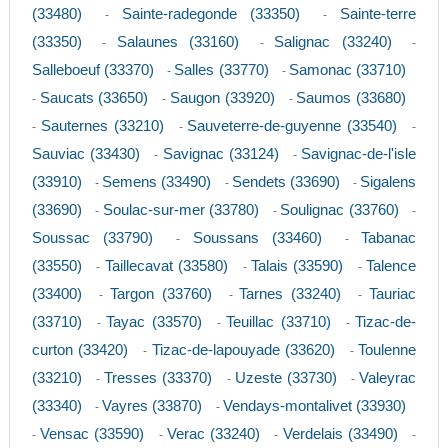
(33480)
Sainte-radegonde (33350)
Sainte-terre
-
-
(33350)
Salaunes (33160)
Salignac (33240)
-
-
-
Salleboeuf (33370)
Salles (33770)
Samonac (33710)
-
-
Saucats (33650)
Saugon (33920)
Saumos (33680)
-
-
-
Sauternes (33210)
Sauveterre-de-guyenne (33540)
-
-
-
Sauviac (33430)
Savignac (33124)
Savignac-de-l'isle
-
-
(33910)
Semens (33490)
Sendets (33690)
Sigalens
-
-
-
(33690)
Soulac-sur-mer (33780)
Soulignac (33760)
-
-
-
Soussac (33790)
Soussans (33460)
Tabanac
-
-
(33550)
Taillecavat (33580)
Talais (33590)
Talence
-
-
-
(33400)
Targon (33760)
Tarnes (33240)
Tauriac
-
-
-
(33710)
Tayac (33570)
Teuillac (33710)
Tizac-de-
-
-
-
curton (33420)
Tizac-de-lapouyade (33620)
Toulenne
-
-
(33210)
Tresses (33370)
Uzeste (33730)
Valeyrac
-
-
-
(33340)
Vayres (33870)
Vendays-montalivet (33930)
-
-
Vensac (33590)
Verac (33240)
Verdelais (33490)
-
-
-
-