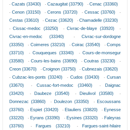
Cazats (33430)
Cazaugitat (33790)
Cenac (33360)
-
-
-
Cenon (33150)
Cerons (33720)
Cessac (33760)
-
-
-
-
Cestas (33610)
Cezac (33620)
Chamadelle (33230)
-
-
Cissac-medoc (33250)
Civrac-de-blaye (33920)
-
-
-
Civrac-en-medoc (33340)
Civrac-sur-dordogne
-
(33350)
Coimeres (33210)
Coirac (33540)
Comps
-
-
-
(33710)
Couqueques (33340)
Cours-de-monsegur
-
-
(33580)
Cours-les-bains (33690)
Coutras (33230)
-
-
-
Creon (33670)
Croignon (33750)
Cubnezais (33620)
-
-
Cubzac-les-ponts (33240)
Cudos (33430)
Cursan
-
-
-
(33670)
Cussac-fort-medoc (33460)
Daignac
-
-
(33420)
Daubeze (33540)
Dieulivol (33580)
-
-
-
Donnezac (33860)
Doulezon (33350)
Escoussans
-
-
(33760)
Espiet (33420)
Etauliers (33820)
Eynesse
-
-
-
(33220)
Eyrans (33390)
Eysines (33320)
Faleyras
-
-
-
(33760)
Fargues (33210)
Fargues-saint-hilaire
-
-