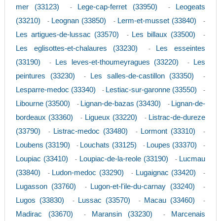
mer (33123)
Lege-cap-ferret (33950)
Leogeats
-
-
(33210)
Leognan (33850)
Lerm-et-musset (33840)
-
-
-
Les artigues-de-lussac (33570)
Les billaux (33500)
-
-
Les eglisottes-et-chalaures (33230)
Les esseintes
-
(33190)
Les leves-et-thoumeyragues (33220)
Les
-
-
peintures (33230)
Les salles-de-castillon (33350)
-
-
Lesparre-medoc (33340)
Lestiac-sur-garonne (33550)
-
-
Libourne (33500)
Lignan-de-bazas (33430)
Lignan-de-
-
-
bordeaux (33360)
Ligueux (33220)
Listrac-de-dureze
-
-
(33790)
Listrac-medoc (33480)
Lormont (33310)
-
-
-
Loubens (33190)
Louchats (33125)
Loupes (33370)
-
-
-
Loupiac (33410)
Loupiac-de-la-reole (33190)
Lucmau
-
-
(33840)
Ludon-medoc (33290)
Lugaignac (33420)
-
-
-
Lugasson (33760)
Lugon-et-l'ile-du-carnay (33240)
-
-
Lugos (33830)
Lussac (33570)
Macau (33460)
-
-
-
Madirac (33670)
Maransin (33230)
Marcenais
-
-