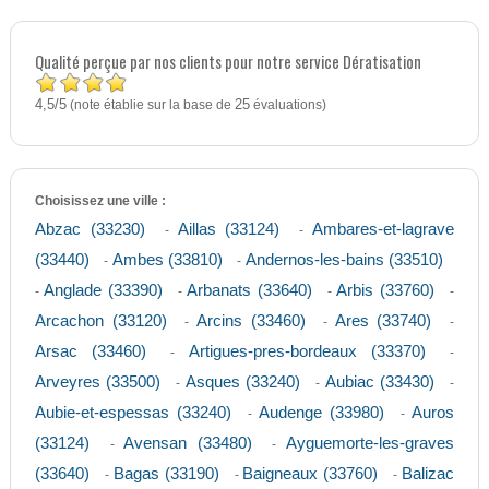
Qualité perçue par nos clients pour notre service Dératisation
4,5
5
/
(note établie sur la base de
25
évaluations)
Choisissez une ville :
Abzac (33230)
Aillas (33124)
Ambares-et-lagrave
-
-
(33440)
Ambes (33810)
Andernos-les-bains (33510)
-
-
Anglade (33390)
Arbanats (33640)
Arbis (33760)
-
-
-
-
Arcachon (33120)
Arcins (33460)
Ares (33740)
-
-
-
Arsac (33460)
Artigues-pres-bordeaux (33370)
-
-
Arveyres (33500)
Asques (33240)
Aubiac (33430)
-
-
-
Aubie-et-espessas (33240)
Audenge (33980)
Auros
-
-
(33124)
Avensan (33480)
Ayguemorte-les-graves
-
-
(33640)
Bagas (33190)
Baigneaux (33760)
Balizac
-
-
-