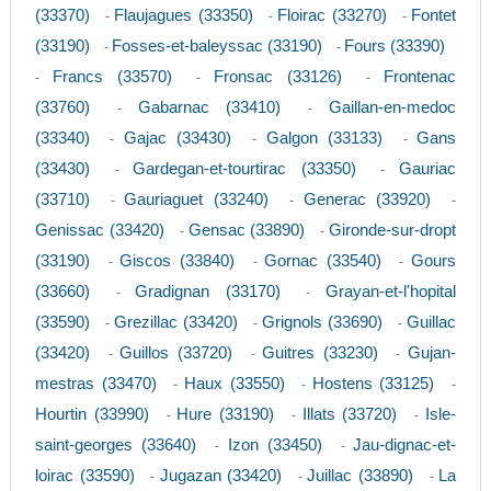
(33370)
Flaujagues (33350)
Floirac (33270)
Fontet
-
-
-
(33190)
Fosses-et-baleyssac (33190)
Fours (33390)
-
-
Francs (33570)
Fronsac (33126)
Frontenac
-
-
-
(33760)
Gabarnac (33410)
Gaillan-en-medoc
-
-
(33340)
Gajac (33430)
Galgon (33133)
Gans
-
-
-
(33430)
Gardegan-et-tourtirac (33350)
Gauriac
-
-
(33710)
Gauriaguet (33240)
Generac (33920)
-
-
-
Genissac (33420)
Gensac (33890)
Gironde-sur-dropt
-
-
(33190)
Giscos (33840)
Gornac (33540)
Gours
-
-
-
(33660)
Gradignan (33170)
Grayan-et-l'hopital
-
-
(33590)
Grezillac (33420)
Grignols (33690)
Guillac
-
-
-
(33420)
Guillos (33720)
Guitres (33230)
Gujan-
-
-
-
mestras (33470)
Haux (33550)
Hostens (33125)
-
-
-
Hourtin (33990)
Hure (33190)
Illats (33720)
Isle-
-
-
-
saint-georges (33640)
Izon (33450)
Jau-dignac-et-
-
-
loirac (33590)
Jugazan (33420)
Juillac (33890)
La
-
-
-