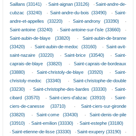
Saillans (33141)
Saint-aignan (33126)
Saint-andre-de-
-
-
cubzac (33240)
Saint-andre-du-bois (33490)
Saint-
-
-
andre-et-appelles (33220)
Saint-androny (33390)
-
-
Saint-antoine (33240)
Saint-antoine-sur-l'isle (33660)
-
-
Saint-aubin-de-blaye (33820)
Saint-aubin-de-branne
-
(33420)
Saint-aubin-de-medoc (33160)
Saint-avit-
-
-
saint-nazaire (33220)
Saint-brice (33540)
Saint-
-
-
caprais-de-blaye (33820)
Saint-caprais-de-bordeaux
-
(33880)
Saint-christoly-de-blaye (33920)
Saint-
-
-
christoly-medoc (33340)
Saint-christophe-de-double
-
(33230)
Saint-christophe-des-bardes (33330)
Saint-
-
-
cibard (33570)
Saint-ciers-d'abzac (33910)
Saint-
-
-
ciers-de-canesse (33710)
Saint-ciers-sur-gironde
-
(33820)
Saint-come (33430)
Saint-denis-de-pile
-
-
(33910)
Saint-emilion (33330)
Saint-estephe (33180)
-
-
Saint-etienne-de-lisse (33330)
Saint-exupery (33190)
-
-
-