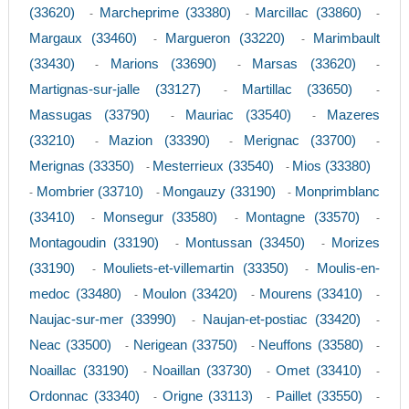
(33620)
Marcheprime (33380)
Marcillac (33860)
-
-
-
Margaux (33460)
Margueron (33220)
Marimbault
-
-
(33430)
Marions (33690)
Marsas (33620)
-
-
-
Martignas-sur-jalle (33127)
Martillac (33650)
-
-
Massugas (33790)
Mauriac (33540)
Mazeres
-
-
(33210)
Mazion (33390)
Merignac (33700)
-
-
-
Merignas (33350)
Mesterrieux (33540)
Mios (33380)
-
-
Mombrier (33710)
Mongauzy (33190)
Monprimblanc
-
-
-
(33410)
Monsegur (33580)
Montagne (33570)
-
-
-
Montagoudin (33190)
Montussan (33450)
Morizes
-
-
(33190)
Mouliets-et-villemartin (33350)
Moulis-en-
-
-
medoc (33480)
Moulon (33420)
Mourens (33410)
-
-
-
Naujac-sur-mer (33990)
Naujan-et-postiac (33420)
-
-
Neac (33500)
Nerigean (33750)
Neuffons (33580)
-
-
-
Noaillac (33190)
Noaillan (33730)
Omet (33410)
-
-
-
Ordonnac (33340)
Origne (33113)
Paillet (33550)
-
-
-