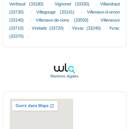
Vertheuil (33180)
Vignonet (33330)
Villandraut
-
-
(33730)
Villegouge (33141)
Villenave-d-ornon
-
-
(33140)
Villenave-de-rions (33550)
Villeneuve
-
-
(33710)
Virelade (33720)
Virsac (33240)
Yvrac
-
-
-
(33370)
-
Mentions légales