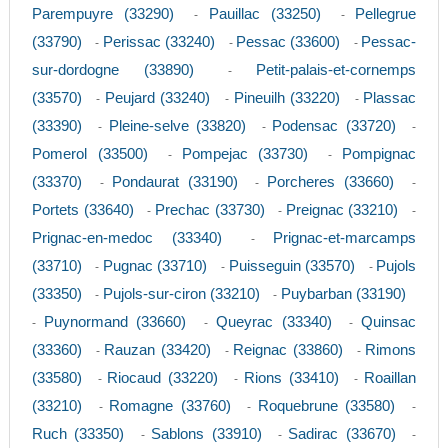
Parempuyre (33290)
Pauillac (33250)
Pellegrue
-
-
(33790)
Perissac (33240)
Pessac (33600)
Pessac-
-
-
-
sur-dordogne (33890)
Petit-palais-et-cornemps
-
(33570)
Peujard (33240)
Pineuilh (33220)
Plassac
-
-
-
(33390)
Pleine-selve (33820)
Podensac (33720)
-
-
-
Pomerol (33500)
Pompejac (33730)
Pompignac
-
-
(33370)
Pondaurat (33190)
Porcheres (33660)
-
-
-
Portets (33640)
Prechac (33730)
Preignac (33210)
-
-
-
Prignac-en-medoc (33340)
Prignac-et-marcamps
-
(33710)
Pugnac (33710)
Puisseguin (33570)
Pujols
-
-
-
(33350)
Pujols-sur-ciron (33210)
Puybarban (33190)
-
-
Puynormand (33660)
Queyrac (33340)
Quinsac
-
-
-
(33360)
Rauzan (33420)
Reignac (33860)
Rimons
-
-
-
(33580)
Riocaud (33220)
Rions (33410)
Roaillan
-
-
-
(33210)
Romagne (33760)
Roquebrune (33580)
-
-
-
Ruch (33350)
Sablons (33910)
Sadirac (33670)
-
-
-