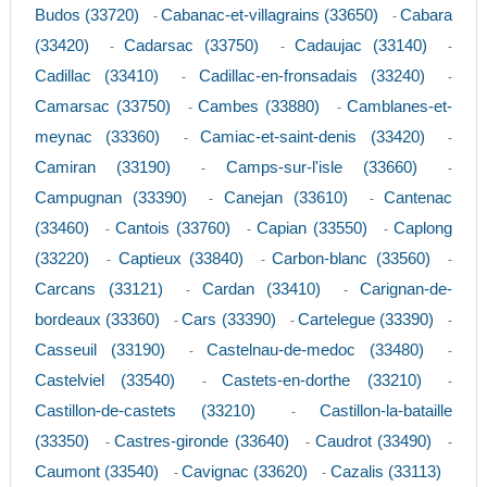
Budos (33720)
Cabanac-et-villagrains (33650)
Cabara
-
-
(33420)
Cadarsac (33750)
Cadaujac (33140)
-
-
-
Cadillac (33410)
Cadillac-en-fronsadais (33240)
-
-
Camarsac (33750)
Cambes (33880)
Camblanes-et-
-
-
meynac (33360)
Camiac-et-saint-denis (33420)
-
-
Camiran (33190)
Camps-sur-l'isle (33660)
-
-
Campugnan (33390)
Canejan (33610)
Cantenac
-
-
(33460)
Cantois (33760)
Capian (33550)
Caplong
-
-
-
(33220)
Captieux (33840)
Carbon-blanc (33560)
-
-
-
Carcans (33121)
Cardan (33410)
Carignan-de-
-
-
bordeaux (33360)
Cars (33390)
Cartelegue (33390)
-
-
-
Casseuil (33190)
Castelnau-de-medoc (33480)
-
-
Castelviel (33540)
Castets-en-dorthe (33210)
-
-
Castillon-de-castets (33210)
Castillon-la-bataille
-
(33350)
Castres-gironde (33640)
Caudrot (33490)
-
-
-
Caumont (33540)
Cavignac (33620)
Cazalis (33113)
-
-