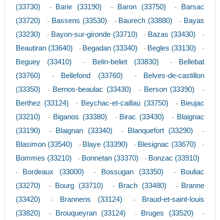
(33730)
Barie (33190)
Baron (33750)
Barsac
-
-
-
(33720)
Bassens (33530)
Baurech (33880)
Bayas
-
-
-
(33230)
Bayon-sur-gironde (33710)
Bazas (33430)
-
-
-
Beautiran (33640)
Begadan (33340)
Begles (33130)
-
-
-
Beguey (33410)
Belin-beliet (33830)
Bellebat
-
-
(33760)
Bellefond (33760)
Belves-de-castillon
-
-
(33350)
Bernos-beaulac (33430)
Berson (33390)
-
-
-
Berthez (33124)
Beychac-et-caillau (33750)
Bieujac
-
-
(33210)
Biganos (33380)
Birac (33430)
Blaignac
-
-
-
(33190)
Blaignan (33340)
Blanquefort (33290)
-
-
-
Blasimon (33540)
Blaye (33390)
Blesignac (33670)
-
-
-
Bommes (33210)
Bonnetan (33370)
Bonzac (33910)
-
-
Bordeaux (33000)
Bossugan (33350)
Bouliac
-
-
-
(33270)
Bourg (33710)
Brach (33480)
Branne
-
-
-
(33420)
Brannens (33124)
Braud-et-saint-louis
-
-
(33820)
Brouqueyran (33124)
Bruges (33520)
-
-
-