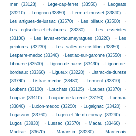
mer (33123)
Lege-cap-ferret (33950)
Leogeats
-
-
(33210)
Leognan (33850)
Lerm-et-musset (33840)
-
-
-
Les artigues-de-lussac (33570)
Les billaux (33500)
-
-
Les eglisottes-et-chalaures (33230)
Les esseintes
-
(33190)
Les leves-et-thoumeyragues (33220)
Les
-
-
peintures (33230)
Les salles-de-castillon (33350)
-
-
Lesparre-medoc (33340)
Lestiac-sur-garonne (33550)
-
-
Libourne (33500)
Lignan-de-bazas (33430)
Lignan-de-
-
-
bordeaux (33360)
Ligueux (33220)
Listrac-de-dureze
-
-
(33790)
Listrac-medoc (33480)
Lormont (33310)
-
-
-
Loubens (33190)
Louchats (33125)
Loupes (33370)
-
-
-
Loupiac (33410)
Loupiac-de-la-reole (33190)
Lucmau
-
-
(33840)
Ludon-medoc (33290)
Lugaignac (33420)
-
-
-
Lugasson (33760)
Lugon-et-l'ile-du-carnay (33240)
-
-
Lugos (33830)
Lussac (33570)
Macau (33460)
-
-
-
Madirac (33670)
Maransin (33230)
Marcenais
-
-