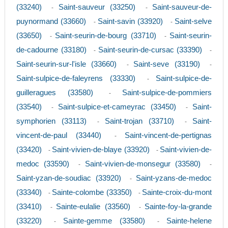
(33240)
Saint-sauveur (33250)
Saint-sauveur-de-
-
-
puynormand (33660)
Saint-savin (33920)
Saint-selve
-
-
(33650)
Saint-seurin-de-bourg (33710)
Saint-seurin-
-
-
de-cadourne (33180)
Saint-seurin-de-cursac (33390)
-
-
Saint-seurin-sur-l'isle (33660)
Saint-seve (33190)
-
-
Saint-sulpice-de-faleyrens (33330)
Saint-sulpice-de-
-
guilleragues (33580)
Saint-sulpice-de-pommiers
-
(33540)
Saint-sulpice-et-cameyrac (33450)
Saint-
-
-
symphorien (33113)
Saint-trojan (33710)
Saint-
-
-
vincent-de-paul (33440)
Saint-vincent-de-pertignas
-
(33420)
Saint-vivien-de-blaye (33920)
Saint-vivien-de-
-
-
medoc (33590)
Saint-vivien-de-monsegur (33580)
-
-
Saint-yzan-de-soudiac (33920)
Saint-yzans-de-medoc
-
(33340)
Sainte-colombe (33350)
Sainte-croix-du-mont
-
-
(33410)
Sainte-eulalie (33560)
Sainte-foy-la-grande
-
-
(33220)
Sainte-gemme (33580)
Sainte-helene
-
-