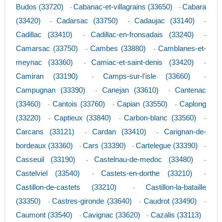
Budos (33720)
Cabanac-et-villagrains (33650)
Cabara
-
-
(33420)
Cadarsac (33750)
Cadaujac (33140)
-
-
-
Cadillac (33410)
Cadillac-en-fronsadais (33240)
-
-
Camarsac (33750)
Cambes (33880)
Camblanes-et-
-
-
meynac (33360)
Camiac-et-saint-denis (33420)
-
-
Camiran (33190)
Camps-sur-l'isle (33660)
-
-
Campugnan (33390)
Canejan (33610)
Cantenac
-
-
(33460)
Cantois (33760)
Capian (33550)
Caplong
-
-
-
(33220)
Captieux (33840)
Carbon-blanc (33560)
-
-
-
Carcans (33121)
Cardan (33410)
Carignan-de-
-
-
bordeaux (33360)
Cars (33390)
Cartelegue (33390)
-
-
-
Casseuil (33190)
Castelnau-de-medoc (33480)
-
-
Castelviel (33540)
Castets-en-dorthe (33210)
-
-
Castillon-de-castets (33210)
Castillon-la-bataille
-
(33350)
Castres-gironde (33640)
Caudrot (33490)
-
-
-
Caumont (33540)
Cavignac (33620)
Cazalis (33113)
-
-