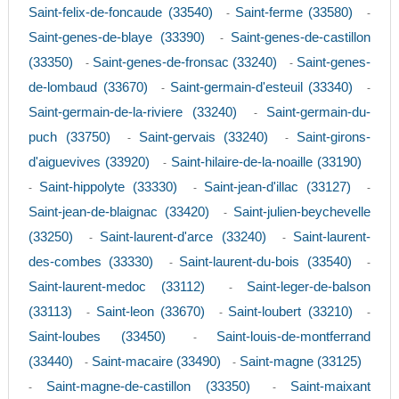
Saint-felix-de-foncaude (33540)
Saint-ferme (33580)
-
-
Saint-genes-de-blaye (33390)
Saint-genes-de-castillon
-
(33350)
Saint-genes-de-fronsac (33240)
Saint-genes-
-
-
de-lombaud (33670)
Saint-germain-d'esteuil (33340)
-
-
Saint-germain-de-la-riviere (33240)
Saint-germain-du-
-
puch (33750)
Saint-gervais (33240)
Saint-girons-
-
-
d'aiguevives (33920)
Saint-hilaire-de-la-noaille (33190)
-
Saint-hippolyte (33330)
Saint-jean-d'illac (33127)
-
-
-
Saint-jean-de-blaignac (33420)
Saint-julien-beychevelle
-
(33250)
Saint-laurent-d'arce (33240)
Saint-laurent-
-
-
des-combes (33330)
Saint-laurent-du-bois (33540)
-
-
Saint-laurent-medoc (33112)
Saint-leger-de-balson
-
(33113)
Saint-leon (33670)
Saint-loubert (33210)
-
-
-
Saint-loubes (33450)
Saint-louis-de-montferrand
-
(33440)
Saint-macaire (33490)
Saint-magne (33125)
-
-
Saint-magne-de-castillon (33350)
Saint-maixant
-
-