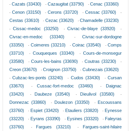
Cazats (33430)
Cazaugitat (33790)
Cenac (33360)
-
-
-
Cenon (33150)
Cerons (33720)
Cessac (33760)
-
-
-
-
Cestas (33610)
Cezac (33620)
Chamadelle (33230)
-
-
Cissac-medoc (33250)
Civrac-de-blaye (33920)
-
-
-
Civrac-en-medoc (33340)
Civrac-sur-dordogne
-
(33350)
Coimeres (33210)
Coirac (33540)
Comps
-
-
-
(33710)
Couqueques (33340)
Cours-de-monsegur
-
-
(33580)
Cours-les-bains (33690)
Coutras (33230)
-
-
-
Creon (33670)
Croignon (33750)
Cubnezais (33620)
-
-
Cubzac-les-ponts (33240)
Cudos (33430)
Cursan
-
-
-
(33670)
Cussac-fort-medoc (33460)
Daignac
-
-
(33420)
Daubeze (33540)
Dieulivol (33580)
-
-
-
Donnezac (33860)
Doulezon (33350)
Escoussans
-
-
(33760)
Espiet (33420)
Etauliers (33820)
Eynesse
-
-
-
(33220)
Eyrans (33390)
Eysines (33320)
Faleyras
-
-
-
(33760)
Fargues (33210)
Fargues-saint-hilaire
-
-