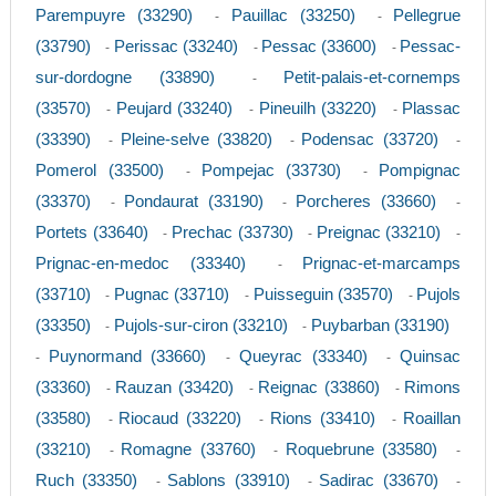
Parempuyre (33290)
Pauillac (33250)
Pellegrue
-
-
(33790)
Perissac (33240)
Pessac (33600)
Pessac-
-
-
-
sur-dordogne (33890)
Petit-palais-et-cornemps
-
(33570)
Peujard (33240)
Pineuilh (33220)
Plassac
-
-
-
(33390)
Pleine-selve (33820)
Podensac (33720)
-
-
-
Pomerol (33500)
Pompejac (33730)
Pompignac
-
-
(33370)
Pondaurat (33190)
Porcheres (33660)
-
-
-
Portets (33640)
Prechac (33730)
Preignac (33210)
-
-
-
Prignac-en-medoc (33340)
Prignac-et-marcamps
-
(33710)
Pugnac (33710)
Puisseguin (33570)
Pujols
-
-
-
(33350)
Pujols-sur-ciron (33210)
Puybarban (33190)
-
-
Puynormand (33660)
Queyrac (33340)
Quinsac
-
-
-
(33360)
Rauzan (33420)
Reignac (33860)
Rimons
-
-
-
(33580)
Riocaud (33220)
Rions (33410)
Roaillan
-
-
-
(33210)
Romagne (33760)
Roquebrune (33580)
-
-
-
Ruch (33350)
Sablons (33910)
Sadirac (33670)
-
-
-