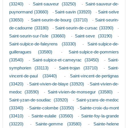
(33240)
Saint-sauveur (33250)
Saint-sauveur-de-
-
-
puynormand (33660)
Saint-savin (33920)
Saint-selve
-
-
(33650)
Saint-seurin-de-bourg (33710)
Saint-seurin-
-
-
de-cadourne (33180)
Saint-seurin-de-cursac (33390)
-
-
Saint-seurin-sur-l'isle (33660)
Saint-seve (33190)
-
-
Saint-sulpice-de-faleyrens (33330)
Saint-sulpice-de-
-
guilleragues (33580)
Saint-sulpice-de-pommiers
-
(33540)
Saint-sulpice-et-cameyrac (33450)
Saint-
-
-
symphorien (33113)
Saint-trojan (33710)
Saint-
-
-
vincent-de-paul (33440)
Saint-vincent-de-pertignas
-
(33420)
Saint-vivien-de-blaye (33920)
Saint-vivien-de-
-
-
medoc (33590)
Saint-vivien-de-monsegur (33580)
-
-
Saint-yzan-de-soudiac (33920)
Saint-yzans-de-medoc
-
(33340)
Sainte-colombe (33350)
Sainte-croix-du-mont
-
-
(33410)
Sainte-eulalie (33560)
Sainte-foy-la-grande
-
-
(33220)
Sainte-gemme (33580)
Sainte-helene
-
-