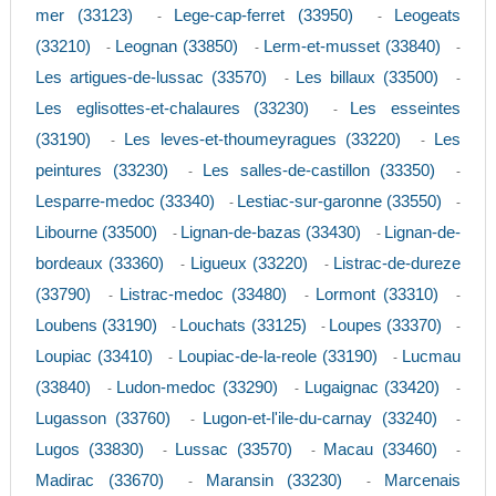
mer (33123)
Lege-cap-ferret (33950)
Leogeats
-
-
(33210)
Leognan (33850)
Lerm-et-musset (33840)
-
-
-
Les artigues-de-lussac (33570)
Les billaux (33500)
-
-
Les eglisottes-et-chalaures (33230)
Les esseintes
-
(33190)
Les leves-et-thoumeyragues (33220)
Les
-
-
peintures (33230)
Les salles-de-castillon (33350)
-
-
Lesparre-medoc (33340)
Lestiac-sur-garonne (33550)
-
-
Libourne (33500)
Lignan-de-bazas (33430)
Lignan-de-
-
-
bordeaux (33360)
Ligueux (33220)
Listrac-de-dureze
-
-
(33790)
Listrac-medoc (33480)
Lormont (33310)
-
-
-
Loubens (33190)
Louchats (33125)
Loupes (33370)
-
-
-
Loupiac (33410)
Loupiac-de-la-reole (33190)
Lucmau
-
-
(33840)
Ludon-medoc (33290)
Lugaignac (33420)
-
-
-
Lugasson (33760)
Lugon-et-l'ile-du-carnay (33240)
-
-
Lugos (33830)
Lussac (33570)
Macau (33460)
-
-
-
Madirac (33670)
Maransin (33230)
Marcenais
-
-