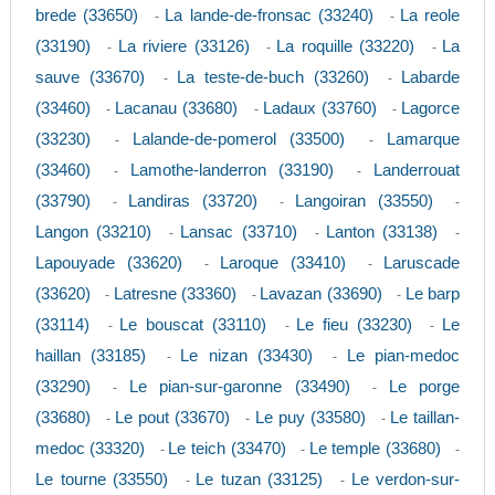
brede (33650)
La lande-de-fronsac (33240)
La reole
-
-
(33190)
La riviere (33126)
La roquille (33220)
La
-
-
-
sauve (33670)
La teste-de-buch (33260)
Labarde
-
-
(33460)
Lacanau (33680)
Ladaux (33760)
Lagorce
-
-
-
(33230)
Lalande-de-pomerol (33500)
Lamarque
-
-
(33460)
Lamothe-landerron (33190)
Landerrouat
-
-
(33790)
Landiras (33720)
Langoiran (33550)
-
-
-
Langon (33210)
Lansac (33710)
Lanton (33138)
-
-
-
Lapouyade (33620)
Laroque (33410)
Laruscade
-
-
(33620)
Latresne (33360)
Lavazan (33690)
Le barp
-
-
-
(33114)
Le bouscat (33110)
Le fieu (33230)
Le
-
-
-
haillan (33185)
Le nizan (33430)
Le pian-medoc
-
-
(33290)
Le pian-sur-garonne (33490)
Le porge
-
-
(33680)
Le pout (33670)
Le puy (33580)
Le taillan-
-
-
-
medoc (33320)
Le teich (33470)
Le temple (33680)
-
-
-
Le tourne (33550)
Le tuzan (33125)
Le verdon-sur-
-
-