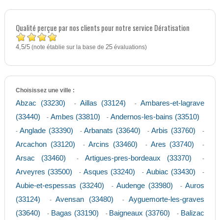
Qualité perçue par nos clients pour notre service Dératisation
4,5
5
/
(note établie sur la base de
25
évaluations)
Choisissez une ville :
Abzac (33230)
Aillas (33124)
Ambares-et-lagrave
-
-
(33440)
Ambes (33810)
Andernos-les-bains (33510)
-
-
Anglade (33390)
Arbanats (33640)
Arbis (33760)
-
-
-
-
Arcachon (33120)
Arcins (33460)
Ares (33740)
-
-
-
Arsac (33460)
Artigues-pres-bordeaux (33370)
-
-
Arveyres (33500)
Asques (33240)
Aubiac (33430)
-
-
-
Aubie-et-espessas (33240)
Audenge (33980)
Auros
-
-
(33124)
Avensan (33480)
Ayguemorte-les-graves
-
-
(33640)
Bagas (33190)
Baigneaux (33760)
Balizac
-
-
-