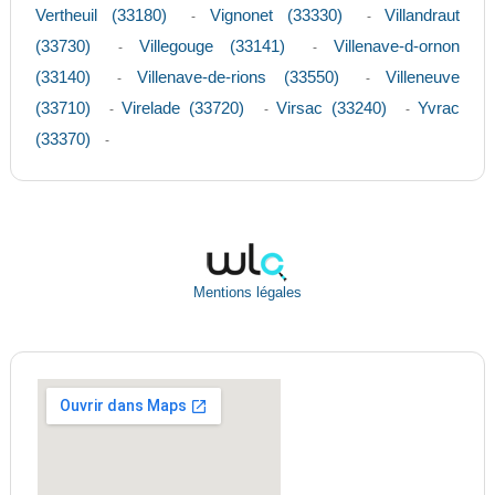
Vertheuil (33180)
Vignonet (33330)
Villandraut
-
-
(33730)
Villegouge (33141)
Villenave-d-ornon
-
-
(33140)
Villenave-de-rions (33550)
Villeneuve
-
-
(33710)
Virelade (33720)
Virsac (33240)
Yvrac
-
-
-
(33370)
-
Mentions légales