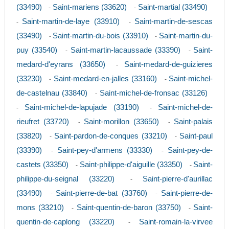
(33490)
Saint-mariens (33620)
Saint-martial (33490)
-
-
Saint-martin-de-laye (33910)
Saint-martin-de-sescas
-
-
(33490)
Saint-martin-du-bois (33910)
Saint-martin-du-
-
-
puy (33540)
Saint-martin-lacaussade (33390)
Saint-
-
-
medard-d'eyrans (33650)
Saint-medard-de-guizieres
-
(33230)
Saint-medard-en-jalles (33160)
Saint-michel-
-
-
de-castelnau (33840)
Saint-michel-de-fronsac (33126)
-
Saint-michel-de-lapujade (33190)
Saint-michel-de-
-
-
rieufret (33720)
Saint-morillon (33650)
Saint-palais
-
-
(33820)
Saint-pardon-de-conques (33210)
Saint-paul
-
-
(33390)
Saint-pey-d'armens (33330)
Saint-pey-de-
-
-
castets (33350)
Saint-philippe-d'aiguille (33350)
Saint-
-
-
philippe-du-seignal (33220)
Saint-pierre-d'aurillac
-
(33490)
Saint-pierre-de-bat (33760)
Saint-pierre-de-
-
-
mons (33210)
Saint-quentin-de-baron (33750)
Saint-
-
-
quentin-de-caplong (33220)
Saint-romain-la-virvee
-