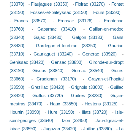
(33370)
Flaujagues (33350)
Floirac (33270)
Fontet
-
-
-
(33190)
Fosses-et-baleyssac (33190)
Fours (33390)
-
-
Francs (33570)
Fronsac (33126)
Frontenac
-
-
-
(33760)
Gabarnac (33410)
Gaillan-en-medoc
-
-
(33340)
Gajac (33430)
Galgon (33133)
Gans
-
-
-
(33430)
Gardegan-et-tourtirac (33350)
Gauriac
-
-
(33710)
Gauriaguet (33240)
Generac (33920)
-
-
-
Genissac (33420)
Gensac (33890)
Gironde-sur-dropt
-
-
(33190)
Giscos (33840)
Gornac (33540)
Gours
-
-
-
(33660)
Gradignan (33170)
Grayan-et-l'hopital
-
-
(33590)
Grezillac (33420)
Grignols (33690)
Guillac
-
-
-
(33420)
Guillos (33720)
Guitres (33230)
Gujan-
-
-
-
mestras (33470)
Haux (33550)
Hostens (33125)
-
-
-
Hourtin (33990)
Hure (33190)
Illats (33720)
Isle-
-
-
-
saint-georges (33640)
Izon (33450)
Jau-dignac-et-
-
-
loirac (33590)
Jugazan (33420)
Juillac (33890)
La
-
-
-