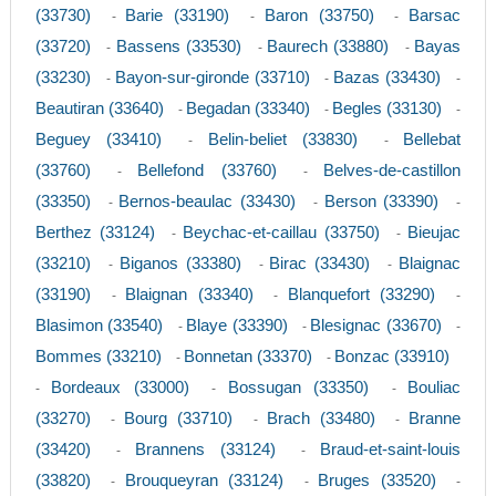
(33730)
Barie (33190)
Baron (33750)
Barsac
-
-
-
(33720)
Bassens (33530)
Baurech (33880)
Bayas
-
-
-
(33230)
Bayon-sur-gironde (33710)
Bazas (33430)
-
-
-
Beautiran (33640)
Begadan (33340)
Begles (33130)
-
-
-
Beguey (33410)
Belin-beliet (33830)
Bellebat
-
-
(33760)
Bellefond (33760)
Belves-de-castillon
-
-
(33350)
Bernos-beaulac (33430)
Berson (33390)
-
-
-
Berthez (33124)
Beychac-et-caillau (33750)
Bieujac
-
-
(33210)
Biganos (33380)
Birac (33430)
Blaignac
-
-
-
(33190)
Blaignan (33340)
Blanquefort (33290)
-
-
-
Blasimon (33540)
Blaye (33390)
Blesignac (33670)
-
-
-
Bommes (33210)
Bonnetan (33370)
Bonzac (33910)
-
-
Bordeaux (33000)
Bossugan (33350)
Bouliac
-
-
-
(33270)
Bourg (33710)
Brach (33480)
Branne
-
-
-
(33420)
Brannens (33124)
Braud-et-saint-louis
-
-
(33820)
Brouqueyran (33124)
Bruges (33520)
-
-
-