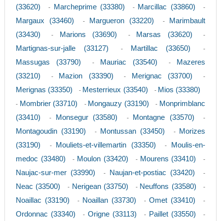
(33620)
Marcheprime (33380)
Marcillac (33860)
-
-
-
Margaux (33460)
Margueron (33220)
Marimbault
-
-
(33430)
Marions (33690)
Marsas (33620)
-
-
-
Martignas-sur-jalle (33127)
Martillac (33650)
-
-
Massugas (33790)
Mauriac (33540)
Mazeres
-
-
(33210)
Mazion (33390)
Merignac (33700)
-
-
-
Merignas (33350)
Mesterrieux (33540)
Mios (33380)
-
-
Mombrier (33710)
Mongauzy (33190)
Monprimblanc
-
-
-
(33410)
Monsegur (33580)
Montagne (33570)
-
-
-
Montagoudin (33190)
Montussan (33450)
Morizes
-
-
(33190)
Mouliets-et-villemartin (33350)
Moulis-en-
-
-
medoc (33480)
Moulon (33420)
Mourens (33410)
-
-
-
Naujac-sur-mer (33990)
Naujan-et-postiac (33420)
-
-
Neac (33500)
Nerigean (33750)
Neuffons (33580)
-
-
-
Noaillac (33190)
Noaillan (33730)
Omet (33410)
-
-
-
Ordonnac (33340)
Origne (33113)
Paillet (33550)
-
-
-