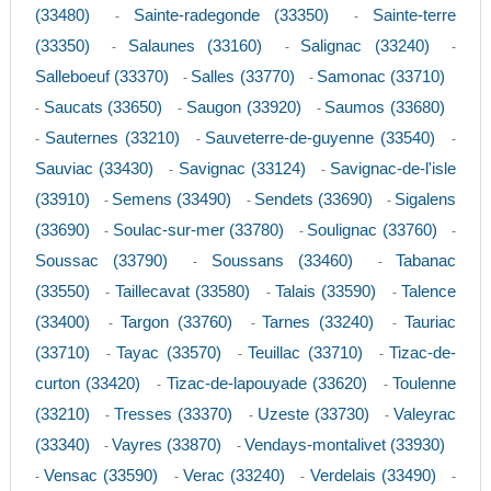
(33480)
Sainte-radegonde (33350)
Sainte-terre
-
-
(33350)
Salaunes (33160)
Salignac (33240)
-
-
-
Salleboeuf (33370)
Salles (33770)
Samonac (33710)
-
-
Saucats (33650)
Saugon (33920)
Saumos (33680)
-
-
-
Sauternes (33210)
Sauveterre-de-guyenne (33540)
-
-
-
Sauviac (33430)
Savignac (33124)
Savignac-de-l'isle
-
-
(33910)
Semens (33490)
Sendets (33690)
Sigalens
-
-
-
(33690)
Soulac-sur-mer (33780)
Soulignac (33760)
-
-
-
Soussac (33790)
Soussans (33460)
Tabanac
-
-
(33550)
Taillecavat (33580)
Talais (33590)
Talence
-
-
-
(33400)
Targon (33760)
Tarnes (33240)
Tauriac
-
-
-
(33710)
Tayac (33570)
Teuillac (33710)
Tizac-de-
-
-
-
curton (33420)
Tizac-de-lapouyade (33620)
Toulenne
-
-
(33210)
Tresses (33370)
Uzeste (33730)
Valeyrac
-
-
-
(33340)
Vayres (33870)
Vendays-montalivet (33930)
-
-
Vensac (33590)
Verac (33240)
Verdelais (33490)
-
-
-
-