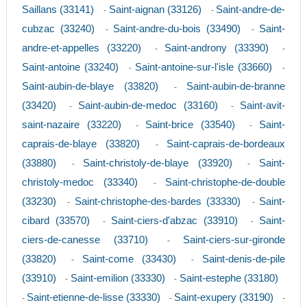
Saillans (33141)
Saint-aignan (33126)
Saint-andre-de-
-
-
cubzac (33240)
Saint-andre-du-bois (33490)
Saint-
-
-
andre-et-appelles (33220)
Saint-androny (33390)
-
-
Saint-antoine (33240)
Saint-antoine-sur-l'isle (33660)
-
-
Saint-aubin-de-blaye (33820)
Saint-aubin-de-branne
-
(33420)
Saint-aubin-de-medoc (33160)
Saint-avit-
-
-
saint-nazaire (33220)
Saint-brice (33540)
Saint-
-
-
caprais-de-blaye (33820)
Saint-caprais-de-bordeaux
-
(33880)
Saint-christoly-de-blaye (33920)
Saint-
-
-
christoly-medoc (33340)
Saint-christophe-de-double
-
(33230)
Saint-christophe-des-bardes (33330)
Saint-
-
-
cibard (33570)
Saint-ciers-d'abzac (33910)
Saint-
-
-
ciers-de-canesse (33710)
Saint-ciers-sur-gironde
-
(33820)
Saint-come (33430)
Saint-denis-de-pile
-
-
(33910)
Saint-emilion (33330)
Saint-estephe (33180)
-
-
Saint-etienne-de-lisse (33330)
Saint-exupery (33190)
-
-
-