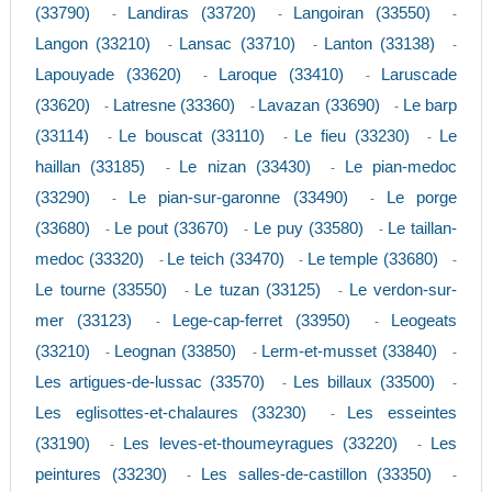
(33790)
Landiras (33720)
Langoiran (33550)
-
-
-
Langon (33210)
Lansac (33710)
Lanton (33138)
-
-
-
Lapouyade (33620)
Laroque (33410)
Laruscade
-
-
(33620)
Latresne (33360)
Lavazan (33690)
Le barp
-
-
-
(33114)
Le bouscat (33110)
Le fieu (33230)
Le
-
-
-
haillan (33185)
Le nizan (33430)
Le pian-medoc
-
-
(33290)
Le pian-sur-garonne (33490)
Le porge
-
-
(33680)
Le pout (33670)
Le puy (33580)
Le taillan-
-
-
-
medoc (33320)
Le teich (33470)
Le temple (33680)
-
-
-
Le tourne (33550)
Le tuzan (33125)
Le verdon-sur-
-
-
mer (33123)
Lege-cap-ferret (33950)
Leogeats
-
-
(33210)
Leognan (33850)
Lerm-et-musset (33840)
-
-
-
Les artigues-de-lussac (33570)
Les billaux (33500)
-
-
Les eglisottes-et-chalaures (33230)
Les esseintes
-
(33190)
Les leves-et-thoumeyragues (33220)
Les
-
-
peintures (33230)
Les salles-de-castillon (33350)
-
-