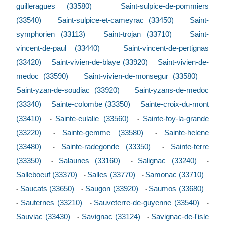
guilleragues (33580)
Saint-sulpice-de-pommiers
-
(33540)
Saint-sulpice-et-cameyrac (33450)
Saint-
-
-
symphorien (33113)
Saint-trojan (33710)
Saint-
-
-
vincent-de-paul (33440)
Saint-vincent-de-pertignas
-
(33420)
Saint-vivien-de-blaye (33920)
Saint-vivien-de-
-
-
medoc (33590)
Saint-vivien-de-monsegur (33580)
-
-
Saint-yzan-de-soudiac (33920)
Saint-yzans-de-medoc
-
(33340)
Sainte-colombe (33350)
Sainte-croix-du-mont
-
-
(33410)
Sainte-eulalie (33560)
Sainte-foy-la-grande
-
-
(33220)
Sainte-gemme (33580)
Sainte-helene
-
-
(33480)
Sainte-radegonde (33350)
Sainte-terre
-
-
(33350)
Salaunes (33160)
Salignac (33240)
-
-
-
Salleboeuf (33370)
Salles (33770)
Samonac (33710)
-
-
Saucats (33650)
Saugon (33920)
Saumos (33680)
-
-
-
Sauternes (33210)
Sauveterre-de-guyenne (33540)
-
-
-
Sauviac (33430)
Savignac (33124)
Savignac-de-l'isle
-
-