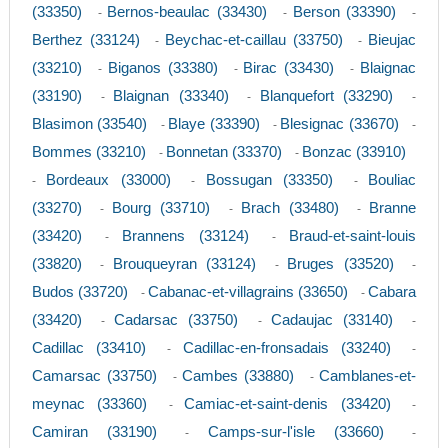
(33350)
Bernos-beaulac (33430)
Berson (33390)
-
-
-
Berthez (33124)
Beychac-et-caillau (33750)
Bieujac
-
-
(33210)
Biganos (33380)
Birac (33430)
Blaignac
-
-
-
(33190)
Blaignan (33340)
Blanquefort (33290)
-
-
-
Blasimon (33540)
Blaye (33390)
Blesignac (33670)
-
-
-
Bommes (33210)
Bonnetan (33370)
Bonzac (33910)
-
-
Bordeaux (33000)
Bossugan (33350)
Bouliac
-
-
-
(33270)
Bourg (33710)
Brach (33480)
Branne
-
-
-
(33420)
Brannens (33124)
Braud-et-saint-louis
-
-
(33820)
Brouqueyran (33124)
Bruges (33520)
-
-
-
Budos (33720)
Cabanac-et-villagrains (33650)
Cabara
-
-
(33420)
Cadarsac (33750)
Cadaujac (33140)
-
-
-
Cadillac (33410)
Cadillac-en-fronsadais (33240)
-
-
Camarsac (33750)
Cambes (33880)
Camblanes-et-
-
-
meynac (33360)
Camiac-et-saint-denis (33420)
-
-
Camiran (33190)
Camps-sur-l'isle (33660)
-
-