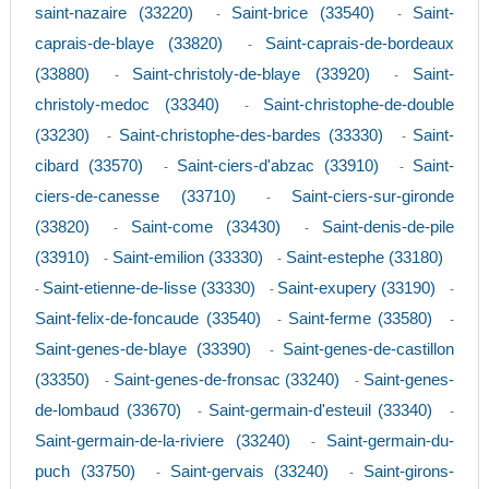
saint-nazaire (33220)
Saint-brice (33540)
Saint-
-
-
caprais-de-blaye (33820)
Saint-caprais-de-bordeaux
-
(33880)
Saint-christoly-de-blaye (33920)
Saint-
-
-
christoly-medoc (33340)
Saint-christophe-de-double
-
(33230)
Saint-christophe-des-bardes (33330)
Saint-
-
-
cibard (33570)
Saint-ciers-d'abzac (33910)
Saint-
-
-
ciers-de-canesse (33710)
Saint-ciers-sur-gironde
-
(33820)
Saint-come (33430)
Saint-denis-de-pile
-
-
(33910)
Saint-emilion (33330)
Saint-estephe (33180)
-
-
Saint-etienne-de-lisse (33330)
Saint-exupery (33190)
-
-
-
Saint-felix-de-foncaude (33540)
Saint-ferme (33580)
-
-
Saint-genes-de-blaye (33390)
Saint-genes-de-castillon
-
(33350)
Saint-genes-de-fronsac (33240)
Saint-genes-
-
-
de-lombaud (33670)
Saint-germain-d'esteuil (33340)
-
-
Saint-germain-de-la-riviere (33240)
Saint-germain-du-
-
puch (33750)
Saint-gervais (33240)
Saint-girons-
-
-