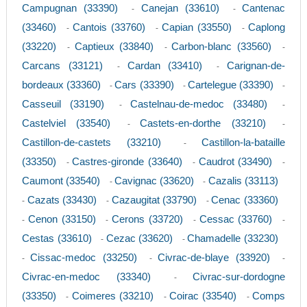
Campugnan (33390)
Canejan (33610)
Cantenac
-
-
(33460)
Cantois (33760)
Capian (33550)
Caplong
-
-
-
(33220)
Captieux (33840)
Carbon-blanc (33560)
-
-
-
Carcans (33121)
Cardan (33410)
Carignan-de-
-
-
bordeaux (33360)
Cars (33390)
Cartelegue (33390)
-
-
-
Casseuil (33190)
Castelnau-de-medoc (33480)
-
-
Castelviel (33540)
Castets-en-dorthe (33210)
-
-
Castillon-de-castets (33210)
Castillon-la-bataille
-
(33350)
Castres-gironde (33640)
Caudrot (33490)
-
-
-
Caumont (33540)
Cavignac (33620)
Cazalis (33113)
-
-
Cazats (33430)
Cazaugitat (33790)
Cenac (33360)
-
-
-
Cenon (33150)
Cerons (33720)
Cessac (33760)
-
-
-
-
Cestas (33610)
Cezac (33620)
Chamadelle (33230)
-
-
Cissac-medoc (33250)
Civrac-de-blaye (33920)
-
-
-
Civrac-en-medoc (33340)
Civrac-sur-dordogne
-
(33350)
Coimeres (33210)
Coirac (33540)
Comps
-
-
-