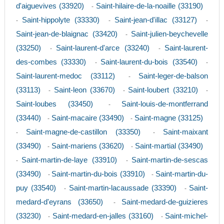
d'aiguevives (33920)
Saint-hilaire-de-la-noaille (33190)
-
Saint-hippolyte (33330)
Saint-jean-d'illac (33127)
-
-
-
Saint-jean-de-blaignac (33420)
Saint-julien-beychevelle
-
(33250)
Saint-laurent-d'arce (33240)
Saint-laurent-
-
-
des-combes (33330)
Saint-laurent-du-bois (33540)
-
-
Saint-laurent-medoc (33112)
Saint-leger-de-balson
-
(33113)
Saint-leon (33670)
Saint-loubert (33210)
-
-
-
Saint-loubes (33450)
Saint-louis-de-montferrand
-
(33440)
Saint-macaire (33490)
Saint-magne (33125)
-
-
Saint-magne-de-castillon (33350)
Saint-maixant
-
-
(33490)
Saint-mariens (33620)
Saint-martial (33490)
-
-
Saint-martin-de-laye (33910)
Saint-martin-de-sescas
-
-
(33490)
Saint-martin-du-bois (33910)
Saint-martin-du-
-
-
puy (33540)
Saint-martin-lacaussade (33390)
Saint-
-
-
medard-d'eyrans (33650)
Saint-medard-de-guizieres
-
(33230)
Saint-medard-en-jalles (33160)
Saint-michel-
-
-