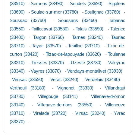
(33910)
Semens (33490)
Sendets (33690)
Sigalens
-
-
-
(33690)
Soulac-sur-mer (33780)
Soulignac (33760)
-
-
-
Soussac (33790)
Soussans (33460)
Tabanac
-
-
(33550)
Taillecavat (33580)
Talais (33590)
Talence
-
-
-
(33400)
Targon (33760)
Tarnes (33240)
Tauriac
-
-
-
(33710)
Tayac (33570)
Teuillac (33710)
Tizac-de-
-
-
-
curton (33420)
Tizac-de-lapouyade (33620)
Toulenne
-
-
(33210)
Tresses (33370)
Uzeste (33730)
Valeyrac
-
-
-
(33340)
Vayres (33870)
Vendays-montalivet (33930)
-
-
Vensac (33590)
Verac (33240)
Verdelais (33490)
-
-
-
-
Vertheuil (33180)
Vignonet (33330)
Villandraut
-
-
(33730)
Villegouge (33141)
Villenave-d-ornon
-
-
(33140)
Villenave-de-rions (33550)
Villeneuve
-
-
(33710)
Virelade (33720)
Virsac (33240)
Yvrac
-
-
-
(33370)
-