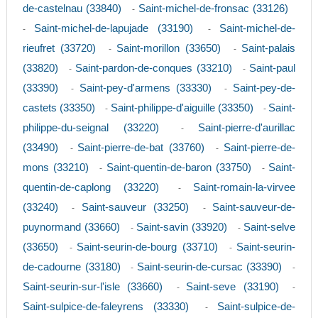
de-castelnau (33840)
Saint-michel-de-fronsac (33126)
-
Saint-michel-de-lapujade (33190)
Saint-michel-de-
-
-
rieufret (33720)
Saint-morillon (33650)
Saint-palais
-
-
(33820)
Saint-pardon-de-conques (33210)
Saint-paul
-
-
(33390)
Saint-pey-d'armens (33330)
Saint-pey-de-
-
-
castets (33350)
Saint-philippe-d'aiguille (33350)
Saint-
-
-
philippe-du-seignal (33220)
Saint-pierre-d'aurillac
-
(33490)
Saint-pierre-de-bat (33760)
Saint-pierre-de-
-
-
mons (33210)
Saint-quentin-de-baron (33750)
Saint-
-
-
quentin-de-caplong (33220)
Saint-romain-la-virvee
-
(33240)
Saint-sauveur (33250)
Saint-sauveur-de-
-
-
puynormand (33660)
Saint-savin (33920)
Saint-selve
-
-
(33650)
Saint-seurin-de-bourg (33710)
Saint-seurin-
-
-
de-cadourne (33180)
Saint-seurin-de-cursac (33390)
-
-
Saint-seurin-sur-l'isle (33660)
Saint-seve (33190)
-
-
Saint-sulpice-de-faleyrens (33330)
Saint-sulpice-de-
-