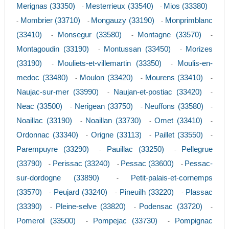
Merignas (33350)
Mesterrieux (33540)
Mios (33380)
-
-
Mombrier (33710)
Mongauzy (33190)
Monprimblanc
-
-
-
(33410)
Monsegur (33580)
Montagne (33570)
-
-
-
Montagoudin (33190)
Montussan (33450)
Morizes
-
-
(33190)
Mouliets-et-villemartin (33350)
Moulis-en-
-
-
medoc (33480)
Moulon (33420)
Mourens (33410)
-
-
-
Naujac-sur-mer (33990)
Naujan-et-postiac (33420)
-
-
Neac (33500)
Nerigean (33750)
Neuffons (33580)
-
-
-
Noaillac (33190)
Noaillan (33730)
Omet (33410)
-
-
-
Ordonnac (33340)
Origne (33113)
Paillet (33550)
-
-
-
Parempuyre (33290)
Pauillac (33250)
Pellegrue
-
-
(33790)
Perissac (33240)
Pessac (33600)
Pessac-
-
-
-
sur-dordogne (33890)
Petit-palais-et-cornemps
-
(33570)
Peujard (33240)
Pineuilh (33220)
Plassac
-
-
-
(33390)
Pleine-selve (33820)
Podensac (33720)
-
-
-
Pomerol (33500)
Pompejac (33730)
Pompignac
-
-