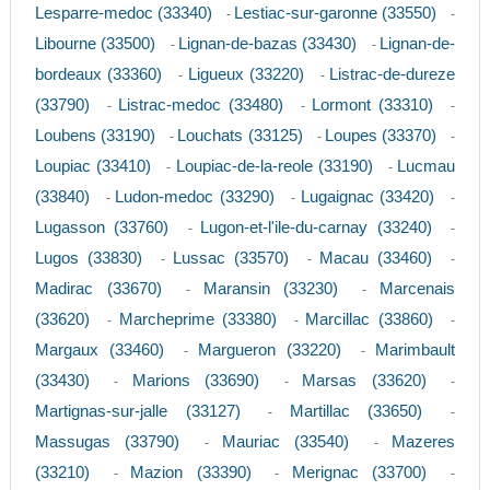
Lesparre-medoc (33340)
Lestiac-sur-garonne (33550)
-
-
Libourne (33500)
Lignan-de-bazas (33430)
Lignan-de-
-
-
bordeaux (33360)
Ligueux (33220)
Listrac-de-dureze
-
-
(33790)
Listrac-medoc (33480)
Lormont (33310)
-
-
-
Loubens (33190)
Louchats (33125)
Loupes (33370)
-
-
-
Loupiac (33410)
Loupiac-de-la-reole (33190)
Lucmau
-
-
(33840)
Ludon-medoc (33290)
Lugaignac (33420)
-
-
-
Lugasson (33760)
Lugon-et-l'ile-du-carnay (33240)
-
-
Lugos (33830)
Lussac (33570)
Macau (33460)
-
-
-
Madirac (33670)
Maransin (33230)
Marcenais
-
-
(33620)
Marcheprime (33380)
Marcillac (33860)
-
-
-
Margaux (33460)
Margueron (33220)
Marimbault
-
-
(33430)
Marions (33690)
Marsas (33620)
-
-
-
Martignas-sur-jalle (33127)
Martillac (33650)
-
-
Massugas (33790)
Mauriac (33540)
Mazeres
-
-
(33210)
Mazion (33390)
Merignac (33700)
-
-
-