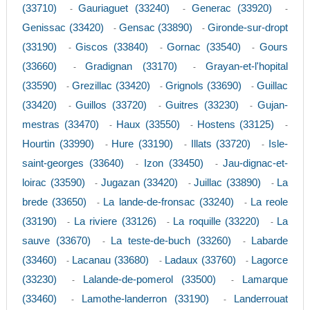
(33710)
Gauriaguet (33240)
Generac (33920)
-
-
-
Genissac (33420)
Gensac (33890)
Gironde-sur-dropt
-
-
(33190)
Giscos (33840)
Gornac (33540)
Gours
-
-
-
(33660)
Gradignan (33170)
Grayan-et-l'hopital
-
-
(33590)
Grezillac (33420)
Grignols (33690)
Guillac
-
-
-
(33420)
Guillos (33720)
Guitres (33230)
Gujan-
-
-
-
mestras (33470)
Haux (33550)
Hostens (33125)
-
-
-
Hourtin (33990)
Hure (33190)
Illats (33720)
Isle-
-
-
-
saint-georges (33640)
Izon (33450)
Jau-dignac-et-
-
-
loirac (33590)
Jugazan (33420)
Juillac (33890)
La
-
-
-
brede (33650)
La lande-de-fronsac (33240)
La reole
-
-
(33190)
La riviere (33126)
La roquille (33220)
La
-
-
-
sauve (33670)
La teste-de-buch (33260)
Labarde
-
-
(33460)
Lacanau (33680)
Ladaux (33760)
Lagorce
-
-
-
(33230)
Lalande-de-pomerol (33500)
Lamarque
-
-
(33460)
Lamothe-landerron (33190)
Landerrouat
-
-