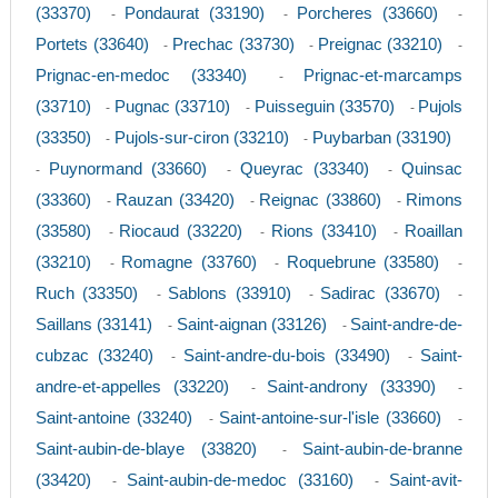
(33370)
Pondaurat (33190)
Porcheres (33660)
-
-
-
Portets (33640)
Prechac (33730)
Preignac (33210)
-
-
-
Prignac-en-medoc (33340)
Prignac-et-marcamps
-
(33710)
Pugnac (33710)
Puisseguin (33570)
Pujols
-
-
-
(33350)
Pujols-sur-ciron (33210)
Puybarban (33190)
-
-
Puynormand (33660)
Queyrac (33340)
Quinsac
-
-
-
(33360)
Rauzan (33420)
Reignac (33860)
Rimons
-
-
-
(33580)
Riocaud (33220)
Rions (33410)
Roaillan
-
-
-
(33210)
Romagne (33760)
Roquebrune (33580)
-
-
-
Ruch (33350)
Sablons (33910)
Sadirac (33670)
-
-
-
Saillans (33141)
Saint-aignan (33126)
Saint-andre-de-
-
-
cubzac (33240)
Saint-andre-du-bois (33490)
Saint-
-
-
andre-et-appelles (33220)
Saint-androny (33390)
-
-
Saint-antoine (33240)
Saint-antoine-sur-l'isle (33660)
-
-
Saint-aubin-de-blaye (33820)
Saint-aubin-de-branne
-
(33420)
Saint-aubin-de-medoc (33160)
Saint-avit-
-
-