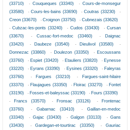
(33710)
Couqueques (33340)
Cours-de-monsegur
-
-
(33580)
Cours-les-bains (33690)
Coutras (33230)
-
-
-
Creon (33670)
Croignon (33750)
Cubnezais (33620)
-
-
Cubzac-les-ponts (33240)
Cudos (33430)
Cursan
-
-
-
(33670)
Cussac-fort-medoc (33460)
Daignac
-
-
(33420)
Daubeze (33540)
Dieulivol (33580)
-
-
-
Donnezac (33860)
Doulezon (33350)
Escoussans
-
-
(33760)
Espiet (33420)
Etauliers (33820)
Eynesse
-
-
-
(33220)
Eyrans (33390)
Eysines (33320)
Faleyras
-
-
-
(33760)
Fargues (33210)
Fargues-saint-hilaire
-
-
(33370)
Flaujagues (33350)
Floirac (33270)
Fontet
-
-
-
(33190)
Fosses-et-baleyssac (33190)
Fours (33390)
-
-
Francs (33570)
Fronsac (33126)
Frontenac
-
-
-
(33760)
Gabarnac (33410)
Gaillan-en-medoc
-
-
(33340)
Gajac (33430)
Galgon (33133)
Gans
-
-
-
(33430)
Gardegan-et-tourtirac (33350)
Gauriac
-
-