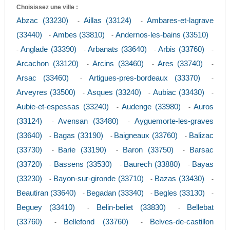
Choisissez une ville :
Abzac (33230)
Aillas (33124)
Ambares-et-lagrave
-
-
(33440)
Ambes (33810)
Andernos-les-bains (33510)
-
-
Anglade (33390)
Arbanats (33640)
Arbis (33760)
-
-
-
-
Arcachon (33120)
Arcins (33460)
Ares (33740)
-
-
-
Arsac (33460)
Artigues-pres-bordeaux (33370)
-
-
Arveyres (33500)
Asques (33240)
Aubiac (33430)
-
-
-
Aubie-et-espessas (33240)
Audenge (33980)
Auros
-
-
(33124)
Avensan (33480)
Ayguemorte-les-graves
-
-
(33640)
Bagas (33190)
Baigneaux (33760)
Balizac
-
-
-
(33730)
Barie (33190)
Baron (33750)
Barsac
-
-
-
(33720)
Bassens (33530)
Baurech (33880)
Bayas
-
-
-
(33230)
Bayon-sur-gironde (33710)
Bazas (33430)
-
-
-
Beautiran (33640)
Begadan (33340)
Begles (33130)
-
-
-
Beguey (33410)
Belin-beliet (33830)
Bellebat
-
-
(33760)
Bellefond (33760)
Belves-de-castillon
-
-