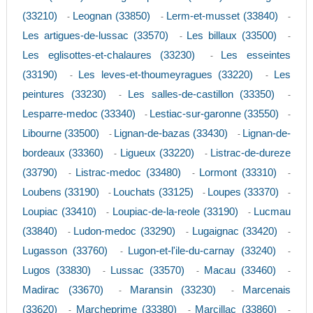
(33210)
Leognan (33850)
Lerm-et-musset (33840)
-
-
-
Les artigues-de-lussac (33570)
Les billaux (33500)
-
-
Les eglisottes-et-chalaures (33230)
Les esseintes
-
(33190)
Les leves-et-thoumeyragues (33220)
Les
-
-
peintures (33230)
Les salles-de-castillon (33350)
-
-
Lesparre-medoc (33340)
Lestiac-sur-garonne (33550)
-
-
Libourne (33500)
Lignan-de-bazas (33430)
Lignan-de-
-
-
bordeaux (33360)
Ligueux (33220)
Listrac-de-dureze
-
-
(33790)
Listrac-medoc (33480)
Lormont (33310)
-
-
-
Loubens (33190)
Louchats (33125)
Loupes (33370)
-
-
-
Loupiac (33410)
Loupiac-de-la-reole (33190)
Lucmau
-
-
(33840)
Ludon-medoc (33290)
Lugaignac (33420)
-
-
-
Lugasson (33760)
Lugon-et-l'ile-du-carnay (33240)
-
-
Lugos (33830)
Lussac (33570)
Macau (33460)
-
-
-
Madirac (33670)
Maransin (33230)
Marcenais
-
-
(33620)
Marcheprime (33380)
Marcillac (33860)
-
-
-