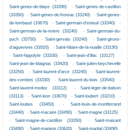
Saint-genes-de-blaye (33390)
Saint-genes-de-castillon
-
(33350)
Saint-genes-de-fronsac (33240)
Saint-genes-
-
-
de-lombaud (33670)
Saint-germain-d'esteuil (33340)
-
-
Saint-germain-de-la-riviere (33240)
Saint-germain-du-
-
puch (33750)
Saint-gervais (33240)
Saint-girons-
-
-
d'aiguevives (33920)
Saint-hilaire-de-la-noaille (33190)
-
Saint-hippolyte (33330)
Saint-jean-d'illac (33127)
-
-
-
Saint-jean-de-blaignac (33420)
Saint-julien-beychevelle
-
(33250)
Saint-laurent-d'arce (33240)
Saint-laurent-
-
-
des-combes (33330)
Saint-laurent-du-bois (33540)
-
-
Saint-laurent-medoc (33112)
Saint-leger-de-balson
-
(33113)
Saint-leon (33670)
Saint-loubert (33210)
-
-
-
Saint-loubes (33450)
Saint-louis-de-montferrand
-
(33440)
Saint-macaire (33490)
Saint-magne (33125)
-
-
Saint-magne-de-castillon (33350)
Saint-maixant
-
-
(33490)
Saint-mariens (33620)
Saint-martial (33490)
-
-