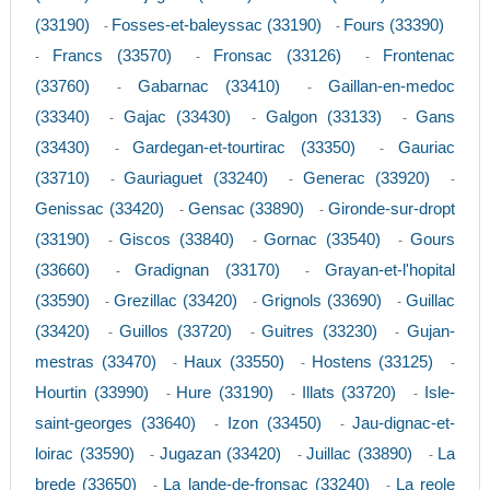
(33190)
Fosses-et-baleyssac (33190)
Fours (33390)
-
-
Francs (33570)
Fronsac (33126)
Frontenac
-
-
-
(33760)
Gabarnac (33410)
Gaillan-en-medoc
-
-
(33340)
Gajac (33430)
Galgon (33133)
Gans
-
-
-
(33430)
Gardegan-et-tourtirac (33350)
Gauriac
-
-
(33710)
Gauriaguet (33240)
Generac (33920)
-
-
-
Genissac (33420)
Gensac (33890)
Gironde-sur-dropt
-
-
(33190)
Giscos (33840)
Gornac (33540)
Gours
-
-
-
(33660)
Gradignan (33170)
Grayan-et-l'hopital
-
-
(33590)
Grezillac (33420)
Grignols (33690)
Guillac
-
-
-
(33420)
Guillos (33720)
Guitres (33230)
Gujan-
-
-
-
mestras (33470)
Haux (33550)
Hostens (33125)
-
-
-
Hourtin (33990)
Hure (33190)
Illats (33720)
Isle-
-
-
-
saint-georges (33640)
Izon (33450)
Jau-dignac-et-
-
-
loirac (33590)
Jugazan (33420)
Juillac (33890)
La
-
-
-
brede (33650)
La lande-de-fronsac (33240)
La reole
-
-