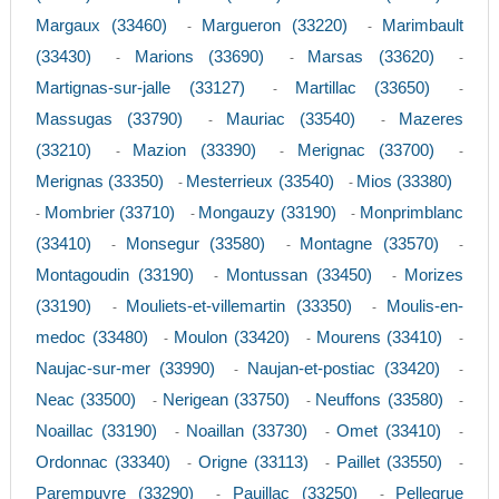
Margaux (33460)
Margueron (33220)
Marimbault
-
-
(33430)
Marions (33690)
Marsas (33620)
-
-
-
Martignas-sur-jalle (33127)
Martillac (33650)
-
-
Massugas (33790)
Mauriac (33540)
Mazeres
-
-
(33210)
Mazion (33390)
Merignac (33700)
-
-
-
Merignas (33350)
Mesterrieux (33540)
Mios (33380)
-
-
Mombrier (33710)
Mongauzy (33190)
Monprimblanc
-
-
-
(33410)
Monsegur (33580)
Montagne (33570)
-
-
-
Montagoudin (33190)
Montussan (33450)
Morizes
-
-
(33190)
Mouliets-et-villemartin (33350)
Moulis-en-
-
-
medoc (33480)
Moulon (33420)
Mourens (33410)
-
-
-
Naujac-sur-mer (33990)
Naujan-et-postiac (33420)
-
-
Neac (33500)
Nerigean (33750)
Neuffons (33580)
-
-
-
Noaillac (33190)
Noaillan (33730)
Omet (33410)
-
-
-
Ordonnac (33340)
Origne (33113)
Paillet (33550)
-
-
-
Parempuyre (33290)
Pauillac (33250)
Pellegrue
-
-