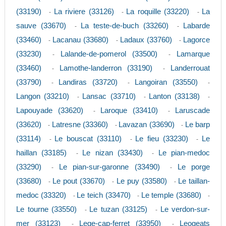
(33190)
La riviere (33126)
La roquille (33220)
La
-
-
-
sauve (33670)
La teste-de-buch (33260)
Labarde
-
-
(33460)
Lacanau (33680)
Ladaux (33760)
Lagorce
-
-
-
(33230)
Lalande-de-pomerol (33500)
Lamarque
-
-
(33460)
Lamothe-landerron (33190)
Landerrouat
-
-
(33790)
Landiras (33720)
Langoiran (33550)
-
-
-
Langon (33210)
Lansac (33710)
Lanton (33138)
-
-
-
Lapouyade (33620)
Laroque (33410)
Laruscade
-
-
(33620)
Latresne (33360)
Lavazan (33690)
Le barp
-
-
-
(33114)
Le bouscat (33110)
Le fieu (33230)
Le
-
-
-
haillan (33185)
Le nizan (33430)
Le pian-medoc
-
-
(33290)
Le pian-sur-garonne (33490)
Le porge
-
-
(33680)
Le pout (33670)
Le puy (33580)
Le taillan-
-
-
-
medoc (33320)
Le teich (33470)
Le temple (33680)
-
-
-
Le tourne (33550)
Le tuzan (33125)
Le verdon-sur-
-
-
mer (33123)
Lege-cap-ferret (33950)
Leogeats
-
-