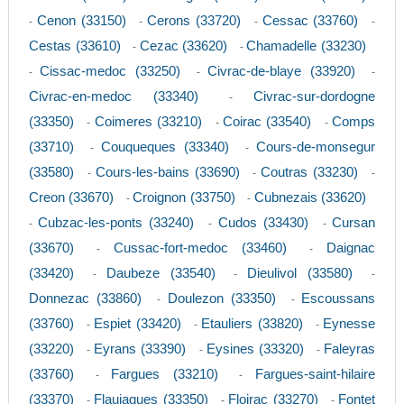
Cenon (33150)
Cerons (33720)
Cessac (33760)
-
-
-
-
Cestas (33610)
Cezac (33620)
Chamadelle (33230)
-
-
Cissac-medoc (33250)
Civrac-de-blaye (33920)
-
-
-
Civrac-en-medoc (33340)
Civrac-sur-dordogne
-
(33350)
Coimeres (33210)
Coirac (33540)
Comps
-
-
-
(33710)
Couqueques (33340)
Cours-de-monsegur
-
-
(33580)
Cours-les-bains (33690)
Coutras (33230)
-
-
-
Creon (33670)
Croignon (33750)
Cubnezais (33620)
-
-
Cubzac-les-ponts (33240)
Cudos (33430)
Cursan
-
-
-
(33670)
Cussac-fort-medoc (33460)
Daignac
-
-
(33420)
Daubeze (33540)
Dieulivol (33580)
-
-
-
Donnezac (33860)
Doulezon (33350)
Escoussans
-
-
(33760)
Espiet (33420)
Etauliers (33820)
Eynesse
-
-
-
(33220)
Eyrans (33390)
Eysines (33320)
Faleyras
-
-
-
(33760)
Fargues (33210)
Fargues-saint-hilaire
-
-
(33370)
Flaujagues (33350)
Floirac (33270)
Fontet
-
-
-