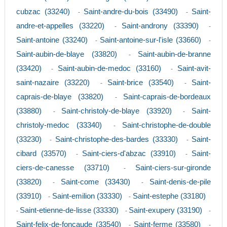
cubzac (33240)
Saint-andre-du-bois (33490)
Saint-
-
-
andre-et-appelles (33220)
Saint-androny (33390)
-
-
Saint-antoine (33240)
Saint-antoine-sur-l'isle (33660)
-
-
Saint-aubin-de-blaye (33820)
Saint-aubin-de-branne
-
(33420)
Saint-aubin-de-medoc (33160)
Saint-avit-
-
-
saint-nazaire (33220)
Saint-brice (33540)
Saint-
-
-
caprais-de-blaye (33820)
Saint-caprais-de-bordeaux
-
(33880)
Saint-christoly-de-blaye (33920)
Saint-
-
-
christoly-medoc (33340)
Saint-christophe-de-double
-
(33230)
Saint-christophe-des-bardes (33330)
Saint-
-
-
cibard (33570)
Saint-ciers-d'abzac (33910)
Saint-
-
-
ciers-de-canesse (33710)
Saint-ciers-sur-gironde
-
(33820)
Saint-come (33430)
Saint-denis-de-pile
-
-
(33910)
Saint-emilion (33330)
Saint-estephe (33180)
-
-
Saint-etienne-de-lisse (33330)
Saint-exupery (33190)
-
-
-
Saint-felix-de-foncaude (33540)
Saint-ferme (33580)
-
-