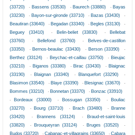
(33720)
Bassens (33530)
Baurech (33880)
Bayas
-
-
-
(33230)
Bayon-sur-gironde (33710)
Bazas (33430)
-
-
-
Beautiran (33640)
Begadan (33340)
Begles (33130)
-
-
-
Beguey (33410)
Belin-beliet (33830)
Bellebat
-
-
(33760)
Bellefond (33760)
Belves-de-castillon
-
-
(33350)
Bernos-beaulac (33430)
Berson (33390)
-
-
-
Berthez (33124)
Beychac-et-caillau (33750)
Bieujac
-
-
(33210)
Biganos (33380)
Birac (33430)
Blaignac
-
-
-
(33190)
Blaignan (33340)
Blanquefort (33290)
-
-
-
Blasimon (33540)
Blaye (33390)
Blesignac (33670)
-
-
-
Bommes (33210)
Bonnetan (33370)
Bonzac (33910)
-
-
Bordeaux (33000)
Bossugan (33350)
Bouliac
-
-
-
(33270)
Bourg (33710)
Brach (33480)
Branne
-
-
-
(33420)
Brannens (33124)
Braud-et-saint-louis
-
-
(33820)
Brouqueyran (33124)
Bruges (33520)
-
-
-
Budos (33720)
Cabanac-et-villagrains (33650)
Cabara
-
-