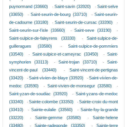
puynormand (33660)
Saint-savin (33920)
Saint-selve
-
-
(33650)
Saint-seurin-de-bourg (33710)
Saint-seurin-
-
-
de-cadourne (33180)
Saint-seurin-de-cursac (33390)
-
-
Saint-seurin-sur-l'isle (33660)
Saint-seve (33190)
-
-
Saint-sulpice-de-faleyrens (33330)
Saint-sulpice-de-
-
guilleragues (33580)
Saint-sulpice-de-pommiers
-
(33540)
Saint-sulpice-et-cameyrac (33450)
Saint-
-
-
symphorien (33113)
Saint-trojan (33710)
Saint-
-
-
vincent-de-paul (33440)
Saint-vincent-de-pertignas
-
(33420)
Saint-vivien-de-blaye (33920)
Saint-vivien-de-
-
-
medoc (33590)
Saint-vivien-de-monsegur (33580)
-
-
Saint-yzan-de-soudiac (33920)
Saint-yzans-de-medoc
-
(33340)
Sainte-colombe (33350)
Sainte-croix-du-mont
-
-
(33410)
Sainte-eulalie (33560)
Sainte-foy-la-grande
-
-
(33220)
Sainte-gemme (33580)
Sainte-helene
-
-
(33480)
Sainte-radegonde (33350)
Sainte-terre
-
-