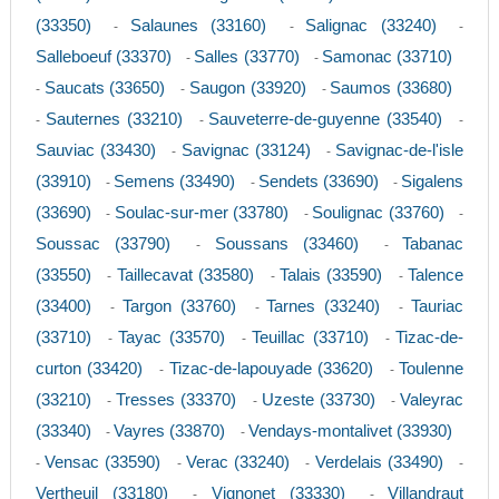
(33350)
Salaunes (33160)
Salignac (33240)
-
-
-
Salleboeuf (33370)
Salles (33770)
Samonac (33710)
-
-
Saucats (33650)
Saugon (33920)
Saumos (33680)
-
-
-
Sauternes (33210)
Sauveterre-de-guyenne (33540)
-
-
-
Sauviac (33430)
Savignac (33124)
Savignac-de-l'isle
-
-
(33910)
Semens (33490)
Sendets (33690)
Sigalens
-
-
-
(33690)
Soulac-sur-mer (33780)
Soulignac (33760)
-
-
-
Soussac (33790)
Soussans (33460)
Tabanac
-
-
(33550)
Taillecavat (33580)
Talais (33590)
Talence
-
-
-
(33400)
Targon (33760)
Tarnes (33240)
Tauriac
-
-
-
(33710)
Tayac (33570)
Teuillac (33710)
Tizac-de-
-
-
-
curton (33420)
Tizac-de-lapouyade (33620)
Toulenne
-
-
(33210)
Tresses (33370)
Uzeste (33730)
Valeyrac
-
-
-
(33340)
Vayres (33870)
Vendays-montalivet (33930)
-
-
Vensac (33590)
Verac (33240)
Verdelais (33490)
-
-
-
-
Vertheuil (33180)
Vignonet (33330)
Villandraut
-
-