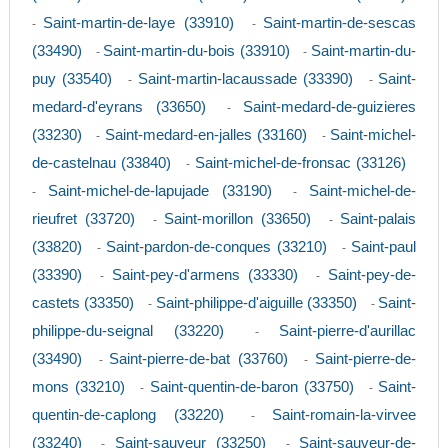
Saint-martin-de-laye (33910)
Saint-martin-de-sescas
-
-
(33490)
Saint-martin-du-bois (33910)
Saint-martin-du-
-
-
puy (33540)
Saint-martin-lacaussade (33390)
Saint-
-
-
medard-d'eyrans (33650)
Saint-medard-de-guizieres
-
(33230)
Saint-medard-en-jalles (33160)
Saint-michel-
-
-
de-castelnau (33840)
Saint-michel-de-fronsac (33126)
-
Saint-michel-de-lapujade (33190)
Saint-michel-de-
-
-
rieufret (33720)
Saint-morillon (33650)
Saint-palais
-
-
(33820)
Saint-pardon-de-conques (33210)
Saint-paul
-
-
(33390)
Saint-pey-d'armens (33330)
Saint-pey-de-
-
-
castets (33350)
Saint-philippe-d'aiguille (33350)
Saint-
-
-
philippe-du-seignal (33220)
Saint-pierre-d'aurillac
-
(33490)
Saint-pierre-de-bat (33760)
Saint-pierre-de-
-
-
mons (33210)
Saint-quentin-de-baron (33750)
Saint-
-
-
quentin-de-caplong (33220)
Saint-romain-la-virvee
-
(33240)
Saint-sauveur (33250)
Saint-sauveur-de-
-
-