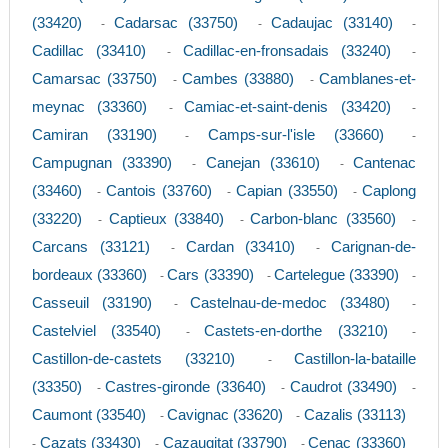
(33420)
Cadarsac (33750)
Cadaujac (33140)
-
-
-
Cadillac (33410)
Cadillac-en-fronsadais (33240)
-
-
Camarsac (33750)
Cambes (33880)
Camblanes-et-
-
-
meynac (33360)
Camiac-et-saint-denis (33420)
-
-
Camiran (33190)
Camps-sur-l'isle (33660)
-
-
Campugnan (33390)
Canejan (33610)
Cantenac
-
-
(33460)
Cantois (33760)
Capian (33550)
Caplong
-
-
-
(33220)
Captieux (33840)
Carbon-blanc (33560)
-
-
-
Carcans (33121)
Cardan (33410)
Carignan-de-
-
-
bordeaux (33360)
Cars (33390)
Cartelegue (33390)
-
-
-
Casseuil (33190)
Castelnau-de-medoc (33480)
-
-
Castelviel (33540)
Castets-en-dorthe (33210)
-
-
Castillon-de-castets (33210)
Castillon-la-bataille
-
(33350)
Castres-gironde (33640)
Caudrot (33490)
-
-
-
Caumont (33540)
Cavignac (33620)
Cazalis (33113)
-
-
Cazats (33430)
Cazaugitat (33790)
Cenac (33360)
-
-
-