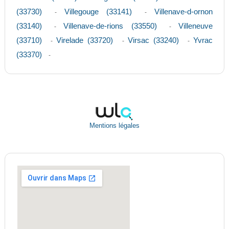
(33730)
Villegouge (33141)
Villenave-d-ornon
-
-
(33140)
Villenave-de-rions (33550)
Villeneuve
-
-
(33710)
Virelade (33720)
Virsac (33240)
Yvrac
-
-
-
(33370)
-
Mentions légales