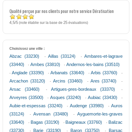
Qualité perçue par nos clients pour notre service Dératisation
4,5
5
/
(note établie sur la base de
25
évaluations)
Choisissez une ville :
Abzac (33230)
Aillas (33124)
Ambares-et-lagrave
-
-
(33440)
Ambes (33810)
Andernos-les-bains (33510)
-
-
Anglade (33390)
Arbanats (33640)
Arbis (33760)
-
-
-
-
Arcachon (33120)
Arcins (33460)
Ares (33740)
-
-
-
Arsac (33460)
Artigues-pres-bordeaux (33370)
-
-
Arveyres (33500)
Asques (33240)
Aubiac (33430)
-
-
-
Aubie-et-espessas (33240)
Audenge (33980)
Auros
-
-
(33124)
Avensan (33480)
Ayguemorte-les-graves
-
-
(33640)
Bagas (33190)
Baigneaux (33760)
Balizac
-
-
-
(33730)
Barie (33190)
Baron (33750)
Barsac
-
-
-