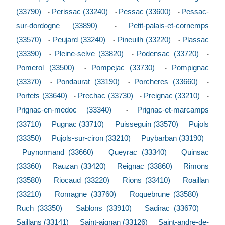
(33790)
Perissac (33240)
Pessac (33600)
Pessac-
-
-
-
sur-dordogne (33890)
Petit-palais-et-cornemps
-
(33570)
Peujard (33240)
Pineuilh (33220)
Plassac
-
-
-
(33390)
Pleine-selve (33820)
Podensac (33720)
-
-
-
Pomerol (33500)
Pompejac (33730)
Pompignac
-
-
(33370)
Pondaurat (33190)
Porcheres (33660)
-
-
-
Portets (33640)
Prechac (33730)
Preignac (33210)
-
-
-
Prignac-en-medoc (33340)
Prignac-et-marcamps
-
(33710)
Pugnac (33710)
Puisseguin (33570)
Pujols
-
-
-
(33350)
Pujols-sur-ciron (33210)
Puybarban (33190)
-
-
Puynormand (33660)
Queyrac (33340)
Quinsac
-
-
-
(33360)
Rauzan (33420)
Reignac (33860)
Rimons
-
-
-
(33580)
Riocaud (33220)
Rions (33410)
Roaillan
-
-
-
(33210)
Romagne (33760)
Roquebrune (33580)
-
-
-
Ruch (33350)
Sablons (33910)
Sadirac (33670)
-
-
-
Saillans (33141)
Saint-aignan (33126)
Saint-andre-de-
-
-