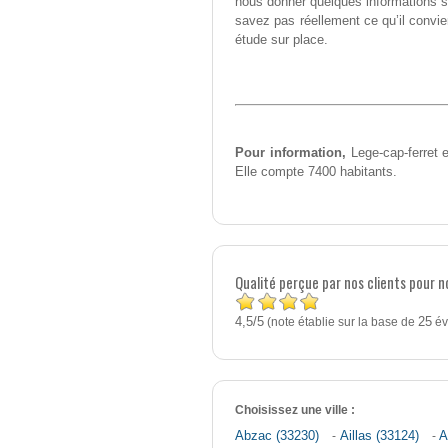
nous donner quelques informations 
savez pas réellement ce qu’il convie
étude sur place.
Pour information,
Lege-cap-ferret e
Elle compte 7400 habitants.
Qualité perçue par nos clients pour n
4,5
5
/
(note établie sur la base de
25
év
Choisissez une ville :
Abzac (33230)
-
Aillas (33124)
-
A