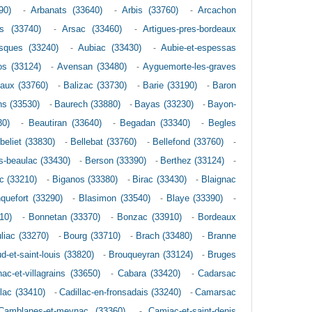
90)
-
Arbanats (33640)
-
Arbis (33760)
-
Arcachon
s (33740)
-
Arsac (33460)
-
Artigues-pres-bordeaux
sques (33240)
-
Aubiac (33430)
-
Aubie-et-espessas
os (33124)
-
Avensan (33480)
-
Ayguemorte-les-graves
aux (33760)
-
Balizac (33730)
-
Barie (33190)
-
Baron
s (33530)
-
Baurech (33880)
-
Bayas (33230)
-
Bayon-
30)
-
Beautiran (33640)
-
Begadan (33340)
-
Begles
-beliet (33830)
-
Bellebat (33760)
-
Bellefond (33760)
-
s-beaulac (33430)
-
Berson (33390)
-
Berthez (33124)
-
c (33210)
-
Biganos (33380)
-
Birac (33430)
-
Blaignac
quefort (33290)
-
Blasimon (33540)
-
Blaye (33390)
-
10)
-
Bonnetan (33370)
-
Bonzac (33910)
-
Bordeaux
liac (33270)
-
Bourg (33710)
-
Brach (33480)
-
Branne
d-et-saint-louis (33820)
-
Brouqueyran (33124)
-
Bruges
ac-et-villagrains (33650)
-
Cabara (33420)
-
Cadarsac
llac (33410)
-
Cadillac-en-fronsadais (33240)
-
Camarsac
Camblanes-et-meynac (33360)
-
Camiac-et-saint-denis