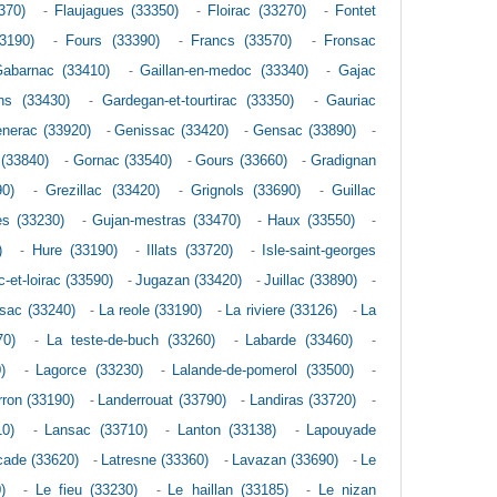
370)
-
Flaujagues (33350)
-
Floirac (33270)
-
Fontet
3190)
-
Fours (33390)
-
Francs (33570)
-
Fronsac
abarnac (33410)
-
Gaillan-en-medoc (33340)
-
Gajac
ns (33430)
-
Gardegan-et-tourtirac (33350)
-
Gauriac
nerac (33920)
-
Genissac (33420)
-
Gensac (33890)
-
 (33840)
-
Gornac (33540)
-
Gours (33660)
-
Gradignan
90)
-
Grezillac (33420)
-
Grignols (33690)
-
Guillac
es (33230)
-
Gujan-mestras (33470)
-
Haux (33550)
-
)
-
Hure (33190)
-
Illats (33720)
-
Isle-saint-georges
-et-loirac (33590)
-
Jugazan (33420)
-
Juillac (33890)
-
nsac (33240)
-
La reole (33190)
-
La riviere (33126)
-
La
70)
-
La teste-de-buch (33260)
-
Labarde (33460)
-
)
-
Lagorce (33230)
-
Lalande-de-pomerol (33500)
-
ron (33190)
-
Landerrouat (33790)
-
Landiras (33720)
-
0)
-
Lansac (33710)
-
Lanton (33138)
-
Lapouyade
cade (33620)
-
Latresne (33360)
-
Lavazan (33690)
-
Le
)
-
Le fieu (33230)
-
Le haillan (33185)
-
Le nizan