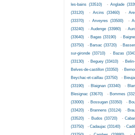
les-bains (33510)
-
Anglade (333
(33120)
-
Arcins (33460)
-
Are
(33370)
-
Arveyres (33500)
-
A
(33240)
-
Audenge (33980)
-
Aur
(33640)
-
Bagas (33190)
-
Baigne
(33750)
-
Barsac (33720)
-
Bassen
sur-gironde (33710)
-
Bazas (334
(33130)
-
Beguey (33410)
-
Belin
Belves-de-castillon (33350)
-
Berno
Beychac-et-caillau (33750)
-
Bieuja
(33190)
-
Blaignan (33340)
-
Blan
Blesignac (33670)
-
Bommes (332
(33000)
-
Bossugan (33350)
-
Bou
(33420)
-
Brannens (33124)
-
Brau
(33520)
-
Budos (33720)
-
Caban
(33750)
-
Cadaujac (33140)
-
Cadi
(33750)
-
Cambes (33880)
-