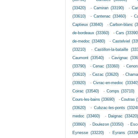
(33420)
-
Camiran (33190)
-
Cam
(33610)
-
Cantenac (33460)
-
Ca
Captieux (33840)
-
Carbon-blanc (
de-bordeaux (33360)
-
Cars (33390
de-medoc (33480)
-
Castelviel (33
(33210)
-
Castillon-la-bataille (33
Caumont (33540)
-
Cavignac (336
(33790)
-
Cenac (33360)
-
Cenon
(33610)
-
Cezac (33620)
-
Chamad
(33920)
-
Civrac-en-medoc (33340
Coirac (33540)
-
Comps (33710)
Cours-les-bains (33690)
-
Coutras 
(33620)
-
Cubzac-les-ponts (3324
medoc (33460)
-
Daignac (33420
(33860)
-
Doulezon (33350)
-
Esc
Eynesse (33220)
-
Eyrans (3339