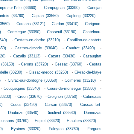
ps-sur-l'isle (33660)
-
Campugnan (33390)
-
Canejan
ntois (33760)
-
Capian (33550)
-
Caplong (33220)
-
33560)
-
Carcans (33121)
-
Cardan (33410)
-
Carignan-
)
-
Cartelegue (33390)
-
Casseuil (33190)
-
Castelnau-
540)
-
Castets-en-dorthe (33210)
-
Castillon-de-castets
350)
-
Castres-gironde (33640)
-
Caudrot (33490)
-
20)
-
Cazalis (33113)
-
Cazats (33430)
-
Cazaugitat
 (33150)
-
Cerons (33720)
-
Cessac (33760)
-
Cestas
elle (33230)
-
Cissac-medoc (33250)
-
Civrac-de-blaye
)
-
Civrac-sur-dordogne (33350)
-
Coimeres (33210)
-
-
Couqueques (33340)
-
Cours-de-monsegur (33580)
-
(33230)
-
Creon (33670)
-
Croignon (33750)
-
Cubnezais
0)
-
Cudos (33430)
-
Cursan (33670)
-
Cussac-fort-
)
-
Daubeze (33540)
-
Dieulivol (33580)
-
Donnezac
oussans (33760)
-
Espiet (33420)
-
Etauliers (33820)
-
0)
-
Eysines (33320)
-
Faleyras (33760)
-
Fargues