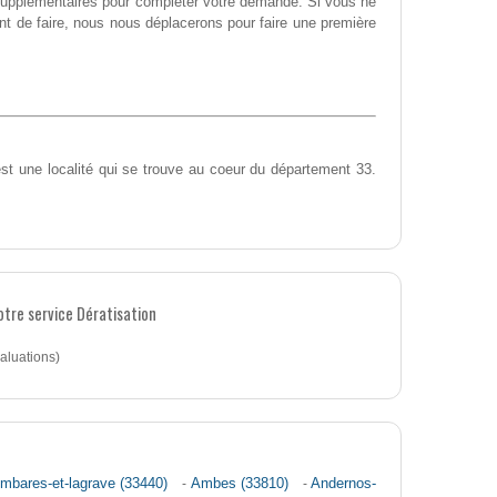
supplémentaires pour compléter votre demande. Si vous ne
nt de faire, nous nous déplacerons pour faire une première
st une localité qui se trouve au coeur du département 33.
otre service Dératisation
aluations)
mbares-et-lagrave (33440)
-
Ambes (33810)
-
Andernos-