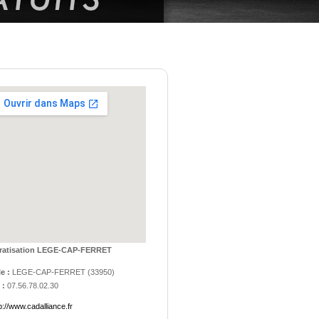
ratisation LEGE-CAP-FERRET
le :
LEGE-CAP-FERRET
(
33950
)
 :
07.56.78.02.30
p://www.cadalliance.fr