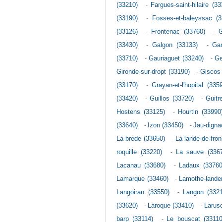
(33210)
-
Fargues-saint-hilaire (33
(33190)
-
Fosses-et-baleyssac (3
(33126)
-
Frontenac (33760)
-
G
(33430)
-
Galgon (33133)
-
Ga
(33710)
-
Gauriaguet (33240)
-
Ge
Gironde-sur-dropt (33190)
-
Giscos
(33170)
-
Grayan-et-l'hopital (335
(33420)
-
Guillos (33720)
-
Guitr
Hostens (33125)
-
Hourtin (33990
(33640)
-
Izon (33450)
-
Jau-dignac
La brede (33650)
-
La lande-de-fro
roquille (33220)
-
La sauve (336
Lacanau (33680)
-
Ladaux (33760
Lamarque (33460)
-
Lamothe-lander
Langoiran (33550)
-
Langon (3321
(33620)
-
Laroque (33410)
-
Larus
barp (33114)
-
Le bouscat (33110