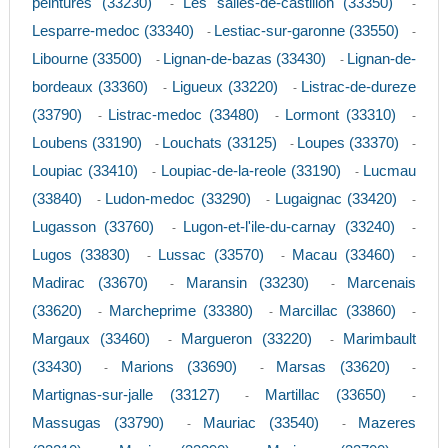
peintures (33230)
Les salles-de-castillon (33350)
-
-
Lesparre-medoc (33340)
Lestiac-sur-garonne (33550)
-
-
Libourne (33500)
Lignan-de-bazas (33430)
Lignan-de-
-
-
bordeaux (33360)
Ligueux (33220)
Listrac-de-dureze
-
-
(33790)
Listrac-medoc (33480)
Lormont (33310)
-
-
-
Loubens (33190)
Louchats (33125)
Loupes (33370)
-
-
-
Loupiac (33410)
Loupiac-de-la-reole (33190)
Lucmau
-
-
(33840)
Ludon-medoc (33290)
Lugaignac (33420)
-
-
-
Lugasson (33760)
Lugon-et-l'ile-du-carnay (33240)
-
-
Lugos (33830)
Lussac (33570)
Macau (33460)
-
-
-
Madirac (33670)
Maransin (33230)
Marcenais
-
-
(33620)
Marcheprime (33380)
Marcillac (33860)
-
-
-
Margaux (33460)
Margueron (33220)
Marimbault
-
-
(33430)
Marions (33690)
Marsas (33620)
-
-
-
Martignas-sur-jalle (33127)
Martillac (33650)
-
-
Massugas (33790)
Mauriac (33540)
Mazeres
-
-