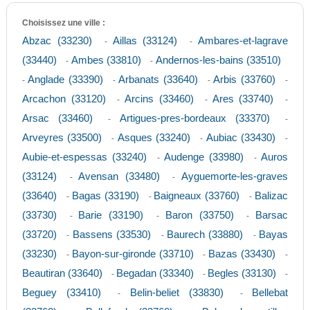
Choisissez une ville :
Abzac (33230)
Aillas (33124)
Ambares-et-lagrave
-
-
(33440)
Ambes (33810)
Andernos-les-bains (33510)
-
-
Anglade (33390)
Arbanats (33640)
Arbis (33760)
-
-
-
-
Arcachon (33120)
Arcins (33460)
Ares (33740)
-
-
-
Arsac (33460)
Artigues-pres-bordeaux (33370)
-
-
Arveyres (33500)
Asques (33240)
Aubiac (33430)
-
-
-
Aubie-et-espessas (33240)
Audenge (33980)
Auros
-
-
(33124)
Avensan (33480)
Ayguemorte-les-graves
-
-
(33640)
Bagas (33190)
Baigneaux (33760)
Balizac
-
-
-
(33730)
Barie (33190)
Baron (33750)
Barsac
-
-
-
(33720)
Bassens (33530)
Baurech (33880)
Bayas
-
-
-
(33230)
Bayon-sur-gironde (33710)
Bazas (33430)
-
-
-
Beautiran (33640)
Begadan (33340)
Begles (33130)
-
-
-
Beguey (33410)
Belin-beliet (33830)
Bellebat
-
-