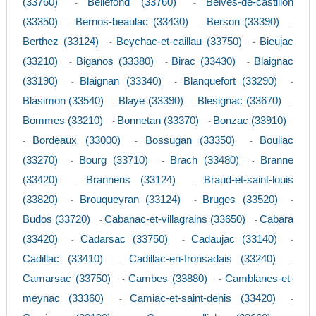
(33760)
Bellefond (33760)
Belves-de-castillon
-
-
(33350)
Bernos-beaulac (33430)
Berson (33390)
-
-
-
Berthez (33124)
Beychac-et-caillau (33750)
Bieujac
-
-
(33210)
Biganos (33380)
Birac (33430)
Blaignac
-
-
-
(33190)
Blaignan (33340)
Blanquefort (33290)
-
-
-
Blasimon (33540)
Blaye (33390)
Blesignac (33670)
-
-
-
Bommes (33210)
Bonnetan (33370)
Bonzac (33910)
-
-
Bordeaux (33000)
Bossugan (33350)
Bouliac
-
-
-
(33270)
Bourg (33710)
Brach (33480)
Branne
-
-
-
(33420)
Brannens (33124)
Braud-et-saint-louis
-
-
(33820)
Brouqueyran (33124)
Bruges (33520)
-
-
-
Budos (33720)
Cabanac-et-villagrains (33650)
Cabara
-
-
(33420)
Cadarsac (33750)
Cadaujac (33140)
-
-
-
Cadillac (33410)
Cadillac-en-fronsadais (33240)
-
-
Camarsac (33750)
Cambes (33880)
Camblanes-et-
-
-
meynac (33360)
Camiac-et-saint-denis (33420)
-
-