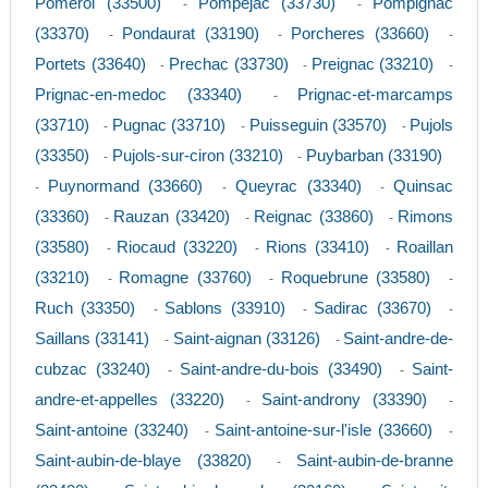
Pomerol (33500)
Pompejac (33730)
Pompignac
-
-
(33370)
Pondaurat (33190)
Porcheres (33660)
-
-
-
Portets (33640)
Prechac (33730)
Preignac (33210)
-
-
-
Prignac-en-medoc (33340)
Prignac-et-marcamps
-
(33710)
Pugnac (33710)
Puisseguin (33570)
Pujols
-
-
-
(33350)
Pujols-sur-ciron (33210)
Puybarban (33190)
-
-
Puynormand (33660)
Queyrac (33340)
Quinsac
-
-
-
(33360)
Rauzan (33420)
Reignac (33860)
Rimons
-
-
-
(33580)
Riocaud (33220)
Rions (33410)
Roaillan
-
-
-
(33210)
Romagne (33760)
Roquebrune (33580)
-
-
-
Ruch (33350)
Sablons (33910)
Sadirac (33670)
-
-
-
Saillans (33141)
Saint-aignan (33126)
Saint-andre-de-
-
-
cubzac (33240)
Saint-andre-du-bois (33490)
Saint-
-
-
andre-et-appelles (33220)
Saint-androny (33390)
-
-
Saint-antoine (33240)
Saint-antoine-sur-l'isle (33660)
-
-
Saint-aubin-de-blaye (33820)
Saint-aubin-de-branne
-