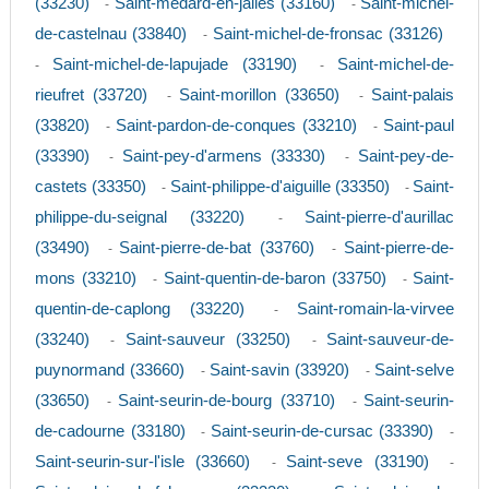
(33230)
Saint-medard-en-jalles (33160)
Saint-michel-
-
-
de-castelnau (33840)
Saint-michel-de-fronsac (33126)
-
Saint-michel-de-lapujade (33190)
Saint-michel-de-
-
-
rieufret (33720)
Saint-morillon (33650)
Saint-palais
-
-
(33820)
Saint-pardon-de-conques (33210)
Saint-paul
-
-
(33390)
Saint-pey-d'armens (33330)
Saint-pey-de-
-
-
castets (33350)
Saint-philippe-d'aiguille (33350)
Saint-
-
-
philippe-du-seignal (33220)
Saint-pierre-d'aurillac
-
(33490)
Saint-pierre-de-bat (33760)
Saint-pierre-de-
-
-
mons (33210)
Saint-quentin-de-baron (33750)
Saint-
-
-
quentin-de-caplong (33220)
Saint-romain-la-virvee
-
(33240)
Saint-sauveur (33250)
Saint-sauveur-de-
-
-
puynormand (33660)
Saint-savin (33920)
Saint-selve
-
-
(33650)
Saint-seurin-de-bourg (33710)
Saint-seurin-
-
-
de-cadourne (33180)
Saint-seurin-de-cursac (33390)
-
-
Saint-seurin-sur-l'isle (33660)
Saint-seve (33190)
-
-