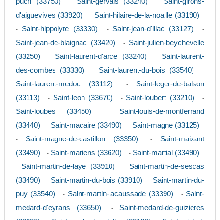
puch (33750)
Saint-gervais (33240)
Saint-girons-
-
-
d'aiguevives (33920)
Saint-hilaire-de-la-noaille (33190)
-
Saint-hippolyte (33330)
Saint-jean-d'illac (33127)
-
-
-
Saint-jean-de-blaignac (33420)
Saint-julien-beychevelle
-
(33250)
Saint-laurent-d'arce (33240)
Saint-laurent-
-
-
des-combes (33330)
Saint-laurent-du-bois (33540)
-
-
Saint-laurent-medoc (33112)
Saint-leger-de-balson
-
(33113)
Saint-leon (33670)
Saint-loubert (33210)
-
-
-
Saint-loubes (33450)
Saint-louis-de-montferrand
-
(33440)
Saint-macaire (33490)
Saint-magne (33125)
-
-
Saint-magne-de-castillon (33350)
Saint-maixant
-
-
(33490)
Saint-mariens (33620)
Saint-martial (33490)
-
-
Saint-martin-de-laye (33910)
Saint-martin-de-sescas
-
-
(33490)
Saint-martin-du-bois (33910)
Saint-martin-du-
-
-
puy (33540)
Saint-martin-lacaussade (33390)
Saint-
-
-
medard-d'eyrans (33650)
Saint-medard-de-guizieres
-