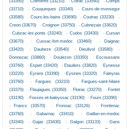
(33350)
Coimeres (33210)
Coirac (33540)
Comps
-
-
-
(33710)
Couqueques (33340)
Cours-de-monsegur
-
-
(33580)
Cours-les-bains (33690)
Coutras (33230)
-
-
-
Creon (33670)
Croignon (33750)
Cubnezais (33620)
-
-
Cubzac-les-ponts (33240)
Cudos (33430)
Cursan
-
-
-
(33670)
Cussac-fort-medoc (33460)
Daignac
-
-
(33420)
Daubeze (33540)
Dieulivol (33580)
-
-
-
Donnezac (33860)
Doulezon (33350)
Escoussans
-
-
(33760)
Espiet (33420)
Etauliers (33820)
Eynesse
-
-
-
(33220)
Eyrans (33390)
Eysines (33320)
Faleyras
-
-
-
(33760)
Fargues (33210)
Fargues-saint-hilaire
-
-
(33370)
Flaujagues (33350)
Floirac (33270)
Fontet
-
-
-
(33190)
Fosses-et-baleyssac (33190)
Fours (33390)
-
-
Francs (33570)
Fronsac (33126)
Frontenac
-
-
-
(33760)
Gabarnac (33410)
Gaillan-en-medoc
-
-
(33340)
Gajac (33430)
Galgon (33133)
Gans
-
-
-