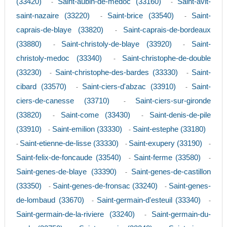
(33420)
Saint-aubin-de-medoc (33160)
Saint-avit-
-
-
saint-nazaire (33220)
Saint-brice (33540)
Saint-
-
-
caprais-de-blaye (33820)
Saint-caprais-de-bordeaux
-
(33880)
Saint-christoly-de-blaye (33920)
Saint-
-
-
christoly-medoc (33340)
Saint-christophe-de-double
-
(33230)
Saint-christophe-des-bardes (33330)
Saint-
-
-
cibard (33570)
Saint-ciers-d'abzac (33910)
Saint-
-
-
ciers-de-canesse (33710)
Saint-ciers-sur-gironde
-
(33820)
Saint-come (33430)
Saint-denis-de-pile
-
-
(33910)
Saint-emilion (33330)
Saint-estephe (33180)
-
-
Saint-etienne-de-lisse (33330)
Saint-exupery (33190)
-
-
-
Saint-felix-de-foncaude (33540)
Saint-ferme (33580)
-
-
Saint-genes-de-blaye (33390)
Saint-genes-de-castillon
-
(33350)
Saint-genes-de-fronsac (33240)
Saint-genes-
-
-
de-lombaud (33670)
Saint-germain-d'esteuil (33340)
-
-
Saint-germain-de-la-riviere (33240)
Saint-germain-du-
-