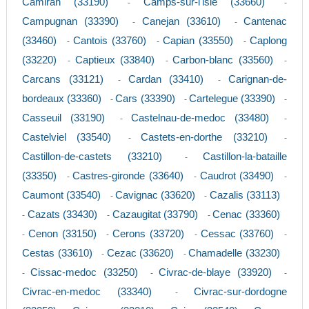
Camiran (33190)
Camps-sur-l'isle (33660)
-
-
Campugnan (33390)
Canejan (33610)
Cantenac
-
-
(33460)
Cantois (33760)
Capian (33550)
Caplong
-
-
-
(33220)
Captieux (33840)
Carbon-blanc (33560)
-
-
-
Carcans (33121)
Cardan (33410)
Carignan-de-
-
-
bordeaux (33360)
Cars (33390)
Cartelegue (33390)
-
-
-
Casseuil (33190)
Castelnau-de-medoc (33480)
-
-
Castelviel (33540)
Castets-en-dorthe (33210)
-
-
Castillon-de-castets (33210)
Castillon-la-bataille
-
(33350)
Castres-gironde (33640)
Caudrot (33490)
-
-
-
Caumont (33540)
Cavignac (33620)
Cazalis (33113)
-
-
Cazats (33430)
Cazaugitat (33790)
Cenac (33360)
-
-
-
Cenon (33150)
Cerons (33720)
Cessac (33760)
-
-
-
-
Cestas (33610)
Cezac (33620)
Chamadelle (33230)
-
-
Cissac-medoc (33250)
Civrac-de-blaye (33920)
-
-
-
Civrac-en-medoc (33340)
Civrac-sur-dordogne
-