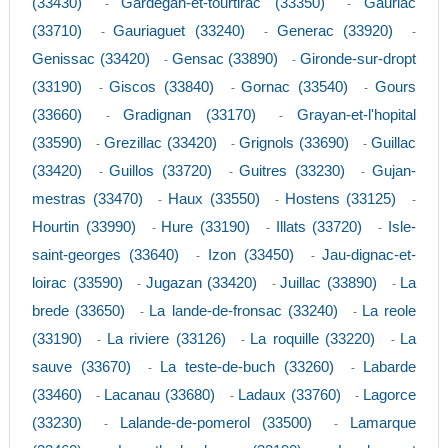
(33430)
Gardegan-et-tourtirac (33350)
Gauriac
-
-
(33710)
Gauriaguet (33240)
Generac (33920)
-
-
-
Genissac (33420)
Gensac (33890)
Gironde-sur-dropt
-
-
(33190)
Giscos (33840)
Gornac (33540)
Gours
-
-
-
(33660)
Gradignan (33170)
Grayan-et-l'hopital
-
-
(33590)
Grezillac (33420)
Grignols (33690)
Guillac
-
-
-
(33420)
Guillos (33720)
Guitres (33230)
Gujan-
-
-
-
mestras (33470)
Haux (33550)
Hostens (33125)
-
-
-
Hourtin (33990)
Hure (33190)
Illats (33720)
Isle-
-
-
-
saint-georges (33640)
Izon (33450)
Jau-dignac-et-
-
-
loirac (33590)
Jugazan (33420)
Juillac (33890)
La
-
-
-
brede (33650)
La lande-de-fronsac (33240)
La reole
-
-
(33190)
La riviere (33126)
La roquille (33220)
La
-
-
-
sauve (33670)
La teste-de-buch (33260)
Labarde
-
-
(33460)
Lacanau (33680)
Ladaux (33760)
Lagorce
-
-
-
(33230)
Lalande-de-pomerol (33500)
Lamarque
-
-