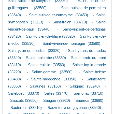
Saint-sulpice-de-faleyrens (33330)
Saint-sulpice-de-
-
guilleragues (33580)
Saint-sulpice-de-pommiers
-
(33540)
Saint-sulpice-et-cameyrac (33450)
Saint-
-
-
symphorien (33113)
Saint-trojan (33710)
Saint-
-
-
vincent-de-paul (33440)
Saint-vincent-de-pertignas
-
(33420)
Saint-vivien-de-blaye (33920)
Saint-vivien-de-
-
-
medoc (33590)
Saint-vivien-de-monsegur (33580)
-
-
Saint-yzan-de-soudiac (33920)
Saint-yzans-de-medoc
-
(33340)
Sainte-colombe (33350)
Sainte-croix-du-mont
-
-
(33410)
Sainte-eulalie (33560)
Sainte-foy-la-grande
-
-
(33220)
Sainte-gemme (33580)
Sainte-helene
-
-
(33480)
Sainte-radegonde (33350)
Sainte-terre
-
-
(33350)
Salaunes (33160)
Salignac (33240)
-
-
-
Salleboeuf (33370)
Salles (33770)
Samonac (33710)
-
-
Saucats (33650)
Saugon (33920)
Saumos (33680)
-
-
-
Sauternes (33210)
Sauveterre-de-guyenne (33540)
-
-
-