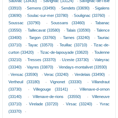
Sauviac (33430)
Savignac (33124)
Savignac-de-l'isle
-
-
(33910)
Semens (33490)
Sendets (33690)
Sigalens
-
-
-
(33690)
Soulac-sur-mer (33780)
Soulignac (33760)
-
-
-
Soussac (33790)
Soussans (33460)
Tabanac
-
-
(33550)
Taillecavat (33580)
Talais (33590)
Talence
-
-
-
(33400)
Targon (33760)
Tarnes (33240)
Tauriac
-
-
-
(33710)
Tayac (33570)
Teuillac (33710)
Tizac-de-
-
-
-
curton (33420)
Tizac-de-lapouyade (33620)
Toulenne
-
-
(33210)
Tresses (33370)
Uzeste (33730)
Valeyrac
-
-
-
(33340)
Vayres (33870)
Vendays-montalivet (33930)
-
-
Vensac (33590)
Verac (33240)
Verdelais (33490)
-
-
-
-
Vertheuil (33180)
Vignonet (33330)
Villandraut
-
-
(33730)
Villegouge (33141)
Villenave-d-ornon
-
-
(33140)
Villenave-de-rions (33550)
Villeneuve
-
-
(33710)
Virelade (33720)
Virsac (33240)
Yvrac
-
-
-
(33370)
-