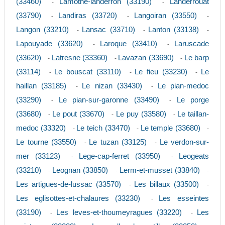
(33460)
Lamothe-landerron (33190)
Landerrouat
-
-
(33790)
Landiras (33720)
Langoiran (33550)
-
-
-
Langon (33210)
Lansac (33710)
Lanton (33138)
-
-
-
Lapouyade (33620)
Laroque (33410)
Laruscade
-
-
(33620)
Latresne (33360)
Lavazan (33690)
Le barp
-
-
-
(33114)
Le bouscat (33110)
Le fieu (33230)
Le
-
-
-
haillan (33185)
Le nizan (33430)
Le pian-medoc
-
-
(33290)
Le pian-sur-garonne (33490)
Le porge
-
-
(33680)
Le pout (33670)
Le puy (33580)
Le taillan-
-
-
-
medoc (33320)
Le teich (33470)
Le temple (33680)
-
-
-
Le tourne (33550)
Le tuzan (33125)
Le verdon-sur-
-
-
mer (33123)
Lege-cap-ferret (33950)
Leogeats
-
-
(33210)
Leognan (33850)
Lerm-et-musset (33840)
-
-
-
Les artigues-de-lussac (33570)
Les billaux (33500)
-
-
Les eglisottes-et-chalaures (33230)
Les esseintes
-
(33190)
Les leves-et-thoumeyragues (33220)
Les
-
-