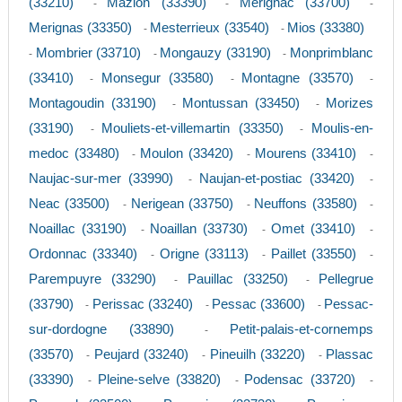
(33210)
Mazion (33390)
Merignac (33700)
-
-
-
Merignas (33350)
Mesterrieux (33540)
Mios (33380)
-
-
Mombrier (33710)
Mongauzy (33190)
Monprimblanc
-
-
-
(33410)
Monsegur (33580)
Montagne (33570)
-
-
-
Montagoudin (33190)
Montussan (33450)
Morizes
-
-
(33190)
Mouliets-et-villemartin (33350)
Moulis-en-
-
-
medoc (33480)
Moulon (33420)
Mourens (33410)
-
-
-
Naujac-sur-mer (33990)
Naujan-et-postiac (33420)
-
-
Neac (33500)
Nerigean (33750)
Neuffons (33580)
-
-
-
Noaillac (33190)
Noaillan (33730)
Omet (33410)
-
-
-
Ordonnac (33340)
Origne (33113)
Paillet (33550)
-
-
-
Parempuyre (33290)
Pauillac (33250)
Pellegrue
-
-
(33790)
Perissac (33240)
Pessac (33600)
Pessac-
-
-
-
sur-dordogne (33890)
Petit-palais-et-cornemps
-
(33570)
Peujard (33240)
Pineuilh (33220)
Plassac
-
-
-
(33390)
Pleine-selve (33820)
Podensac (33720)
-
-
-