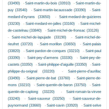
(33490)
Saint-martin-du-bois (33910)
Saint-martin-du-
-
-
puy (33540)
Saint-martin-lacaussade (33390)
Saint-
-
-
medard-d'eyrans (33650)
Saint-medard-de-guizieres
-
(33230)
Saint-medard-en-jalles (33160)
Saint-michel-
-
-
de-castelnau (33840)
Saint-michel-de-fronsac (33126)
-
Saint-michel-de-lapujade (33190)
Saint-michel-de-
-
-
rieufret (33720)
Saint-morillon (33650)
Saint-palais
-
-
(33820)
Saint-pardon-de-conques (33210)
Saint-paul
-
-
(33390)
Saint-pey-d'armens (33330)
Saint-pey-de-
-
-
castets (33350)
Saint-philippe-d'aiguille (33350)
Saint-
-
-
philippe-du-seignal (33220)
Saint-pierre-d'aurillac
-
(33490)
Saint-pierre-de-bat (33760)
Saint-pierre-de-
-
-
mons (33210)
Saint-quentin-de-baron (33750)
Saint-
-
-
quentin-de-caplong (33220)
Saint-romain-la-virvee
-
(33240)
Saint-sauveur (33250)
Saint-sauveur-de-
-
-
puynormand (33660)
Saint-savin (33920)
Saint-selve
-
-