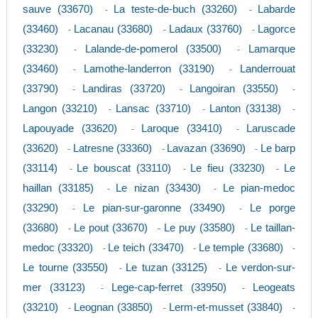
sauve (33670)
La teste-de-buch (33260)
Labarde
-
-
(33460)
Lacanau (33680)
Ladaux (33760)
Lagorce
-
-
-
(33230)
Lalande-de-pomerol (33500)
Lamarque
-
-
(33460)
Lamothe-landerron (33190)
Landerrouat
-
-
(33790)
Landiras (33720)
Langoiran (33550)
-
-
-
Langon (33210)
Lansac (33710)
Lanton (33138)
-
-
-
Lapouyade (33620)
Laroque (33410)
Laruscade
-
-
(33620)
Latresne (33360)
Lavazan (33690)
Le barp
-
-
-
(33114)
Le bouscat (33110)
Le fieu (33230)
Le
-
-
-
haillan (33185)
Le nizan (33430)
Le pian-medoc
-
-
(33290)
Le pian-sur-garonne (33490)
Le porge
-
-
(33680)
Le pout (33670)
Le puy (33580)
Le taillan-
-
-
-
medoc (33320)
Le teich (33470)
Le temple (33680)
-
-
-
Le tourne (33550)
Le tuzan (33125)
Le verdon-sur-
-
-
mer (33123)
Lege-cap-ferret (33950)
Leogeats
-
-
(33210)
Leognan (33850)
Lerm-et-musset (33840)
-
-
-