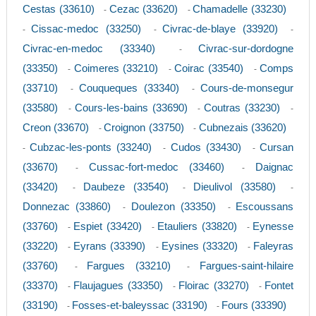
Cestas (33610)
Cezac (33620)
Chamadelle (33230)
-
-
Cissac-medoc (33250)
Civrac-de-blaye (33920)
-
-
-
Civrac-en-medoc (33340)
Civrac-sur-dordogne
-
(33350)
Coimeres (33210)
Coirac (33540)
Comps
-
-
-
(33710)
Couqueques (33340)
Cours-de-monsegur
-
-
(33580)
Cours-les-bains (33690)
Coutras (33230)
-
-
-
Creon (33670)
Croignon (33750)
Cubnezais (33620)
-
-
Cubzac-les-ponts (33240)
Cudos (33430)
Cursan
-
-
-
(33670)
Cussac-fort-medoc (33460)
Daignac
-
-
(33420)
Daubeze (33540)
Dieulivol (33580)
-
-
-
Donnezac (33860)
Doulezon (33350)
Escoussans
-
-
(33760)
Espiet (33420)
Etauliers (33820)
Eynesse
-
-
-
(33220)
Eyrans (33390)
Eysines (33320)
Faleyras
-
-
-
(33760)
Fargues (33210)
Fargues-saint-hilaire
-
-
(33370)
Flaujagues (33350)
Floirac (33270)
Fontet
-
-
-
(33190)
Fosses-et-baleyssac (33190)
Fours (33390)
-
-