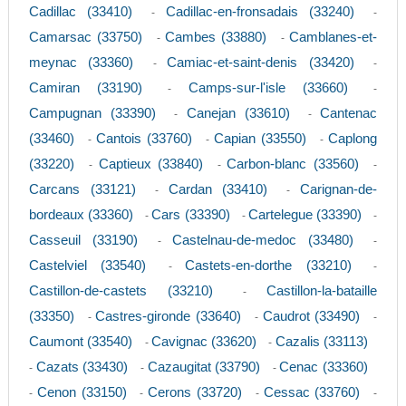
Cadillac (33410)
Cadillac-en-fronsadais (33240)
-
-
Camarsac (33750)
Cambes (33880)
Camblanes-et-
-
-
meynac (33360)
Camiac-et-saint-denis (33420)
-
-
Camiran (33190)
Camps-sur-l'isle (33660)
-
-
Campugnan (33390)
Canejan (33610)
Cantenac
-
-
(33460)
Cantois (33760)
Capian (33550)
Caplong
-
-
-
(33220)
Captieux (33840)
Carbon-blanc (33560)
-
-
-
Carcans (33121)
Cardan (33410)
Carignan-de-
-
-
bordeaux (33360)
Cars (33390)
Cartelegue (33390)
-
-
-
Casseuil (33190)
Castelnau-de-medoc (33480)
-
-
Castelviel (33540)
Castets-en-dorthe (33210)
-
-
Castillon-de-castets (33210)
Castillon-la-bataille
-
(33350)
Castres-gironde (33640)
Caudrot (33490)
-
-
-
Caumont (33540)
Cavignac (33620)
Cazalis (33113)
-
-
Cazats (33430)
Cazaugitat (33790)
Cenac (33360)
-
-
-
Cenon (33150)
Cerons (33720)
Cessac (33760)
-
-
-
-