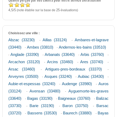
4,5
5
/
(note établie sur la base de
25
évaluations)
Choisissez une ville :
Abzac (33230)
Aillas (33124)
Ambares-et-lagrave
-
-
(33440)
Ambes (33810)
Andernos-les-bains (33510)
-
-
Anglade (33390)
Arbanats (33640)
Arbis (33760)
-
-
-
-
Arcachon (33120)
Arcins (33460)
Ares (33740)
-
-
-
Arsac (33460)
Artigues-pres-bordeaux (33370)
-
-
Arveyres (33500)
Asques (33240)
Aubiac (33430)
-
-
-
Aubie-et-espessas (33240)
Audenge (33980)
Auros
-
-
(33124)
Avensan (33480)
Ayguemorte-les-graves
-
-
(33640)
Bagas (33190)
Baigneaux (33760)
Balizac
-
-
-
(33730)
Barie (33190)
Baron (33750)
Barsac
-
-
-
(33720)
Bassens (33530)
Baurech (33880)
Bayas
-
-
-