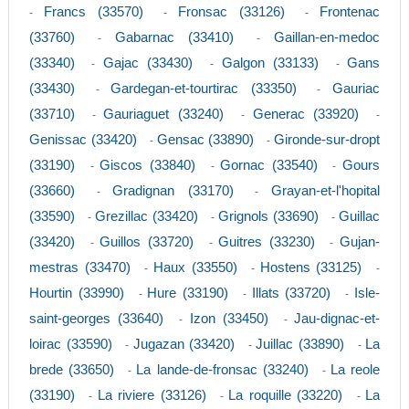
Francs (33570)
Fronsac (33126)
Frontenac
-
-
-
(33760)
Gabarnac (33410)
Gaillan-en-medoc
-
-
(33340)
Gajac (33430)
Galgon (33133)
Gans
-
-
-
(33430)
Gardegan-et-tourtirac (33350)
Gauriac
-
-
(33710)
Gauriaguet (33240)
Generac (33920)
-
-
-
Genissac (33420)
Gensac (33890)
Gironde-sur-dropt
-
-
(33190)
Giscos (33840)
Gornac (33540)
Gours
-
-
-
(33660)
Gradignan (33170)
Grayan-et-l'hopital
-
-
(33590)
Grezillac (33420)
Grignols (33690)
Guillac
-
-
-
(33420)
Guillos (33720)
Guitres (33230)
Gujan-
-
-
-
mestras (33470)
Haux (33550)
Hostens (33125)
-
-
-
Hourtin (33990)
Hure (33190)
Illats (33720)
Isle-
-
-
-
saint-georges (33640)
Izon (33450)
Jau-dignac-et-
-
-
loirac (33590)
Jugazan (33420)
Juillac (33890)
La
-
-
-
brede (33650)
La lande-de-fronsac (33240)
La reole
-
-
(33190)
La riviere (33126)
La roquille (33220)
La
-
-
-