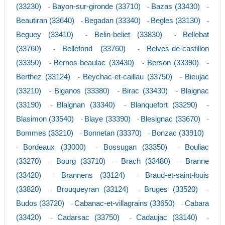
(33230)
Bayon-sur-gironde (33710)
Bazas (33430)
-
-
-
Beautiran (33640)
Begadan (33340)
Begles (33130)
-
-
-
Beguey (33410)
Belin-beliet (33830)
Bellebat
-
-
(33760)
Bellefond (33760)
Belves-de-castillon
-
-
(33350)
Bernos-beaulac (33430)
Berson (33390)
-
-
-
Berthez (33124)
Beychac-et-caillau (33750)
Bieujac
-
-
(33210)
Biganos (33380)
Birac (33430)
Blaignac
-
-
-
(33190)
Blaignan (33340)
Blanquefort (33290)
-
-
-
Blasimon (33540)
Blaye (33390)
Blesignac (33670)
-
-
-
Bommes (33210)
Bonnetan (33370)
Bonzac (33910)
-
-
Bordeaux (33000)
Bossugan (33350)
Bouliac
-
-
-
(33270)
Bourg (33710)
Brach (33480)
Branne
-
-
-
(33420)
Brannens (33124)
Braud-et-saint-louis
-
-
(33820)
Brouqueyran (33124)
Bruges (33520)
-
-
-
Budos (33720)
Cabanac-et-villagrains (33650)
Cabara
-
-
(33420)
Cadarsac (33750)
Cadaujac (33140)
-
-
-