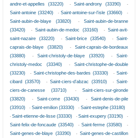
andre-et-appelles (33220)
Saint-androny (33390)
-
-
Saint-antoine (33240)
Saint-antoine-sur-l'isle (33660)
-
-
Saint-aubin-de-blaye (33820)
Saint-aubin-de-branne
-
(33420)
Saint-aubin-de-medoc (33160)
Saint-avit-
-
-
saint-nazaire (33220)
Saint-brice (33540)
Saint-
-
-
caprais-de-blaye (33820)
Saint-caprais-de-bordeaux
-
(33880)
Saint-christoly-de-blaye (33920)
Saint-
-
-
christoly-medoc (33340)
Saint-christophe-de-double
-
(33230)
Saint-christophe-des-bardes (33330)
Saint-
-
-
cibard (33570)
Saint-ciers-d'abzac (33910)
Saint-
-
-
ciers-de-canesse (33710)
Saint-ciers-sur-gironde
-
(33820)
Saint-come (33430)
Saint-denis-de-pile
-
-
(33910)
Saint-emilion (33330)
Saint-estephe (33180)
-
-
Saint-etienne-de-lisse (33330)
Saint-exupery (33190)
-
-
-
Saint-felix-de-foncaude (33540)
Saint-ferme (33580)
-
-
Saint-genes-de-blaye (33390)
Saint-genes-de-castillon
-