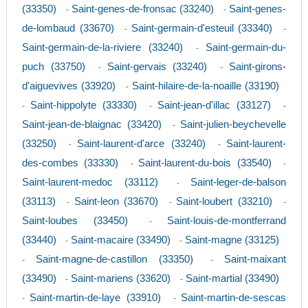
(33350)
Saint-genes-de-fronsac (33240)
Saint-genes-
-
-
de-lombaud (33670)
Saint-germain-d'esteuil (33340)
-
-
Saint-germain-de-la-riviere (33240)
Saint-germain-du-
-
puch (33750)
Saint-gervais (33240)
Saint-girons-
-
-
d'aiguevives (33920)
Saint-hilaire-de-la-noaille (33190)
-
Saint-hippolyte (33330)
Saint-jean-d'illac (33127)
-
-
-
Saint-jean-de-blaignac (33420)
Saint-julien-beychevelle
-
(33250)
Saint-laurent-d'arce (33240)
Saint-laurent-
-
-
des-combes (33330)
Saint-laurent-du-bois (33540)
-
-
Saint-laurent-medoc (33112)
Saint-leger-de-balson
-
(33113)
Saint-leon (33670)
Saint-loubert (33210)
-
-
-
Saint-loubes (33450)
Saint-louis-de-montferrand
-
(33440)
Saint-macaire (33490)
Saint-magne (33125)
-
-
Saint-magne-de-castillon (33350)
Saint-maixant
-
-
(33490)
Saint-mariens (33620)
Saint-martial (33490)
-
-
Saint-martin-de-laye (33910)
Saint-martin-de-sescas
-
-