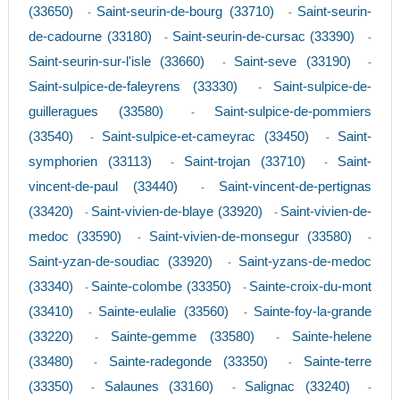
(33650)
Saint-seurin-de-bourg (33710)
Saint-seurin-
-
-
de-cadourne (33180)
Saint-seurin-de-cursac (33390)
-
-
Saint-seurin-sur-l'isle (33660)
Saint-seve (33190)
-
-
Saint-sulpice-de-faleyrens (33330)
Saint-sulpice-de-
-
guilleragues (33580)
Saint-sulpice-de-pommiers
-
(33540)
Saint-sulpice-et-cameyrac (33450)
Saint-
-
-
symphorien (33113)
Saint-trojan (33710)
Saint-
-
-
vincent-de-paul (33440)
Saint-vincent-de-pertignas
-
(33420)
Saint-vivien-de-blaye (33920)
Saint-vivien-de-
-
-
medoc (33590)
Saint-vivien-de-monsegur (33580)
-
-
Saint-yzan-de-soudiac (33920)
Saint-yzans-de-medoc
-
(33340)
Sainte-colombe (33350)
Sainte-croix-du-mont
-
-
(33410)
Sainte-eulalie (33560)
Sainte-foy-la-grande
-
-
(33220)
Sainte-gemme (33580)
Sainte-helene
-
-
(33480)
Sainte-radegonde (33350)
Sainte-terre
-
-
(33350)
Salaunes (33160)
Salignac (33240)
-
-
-