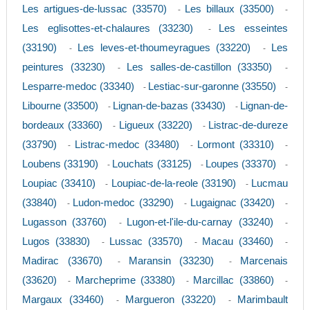
Les artigues-de-lussac (33570)
Les billaux (33500)
-
-
Les eglisottes-et-chalaures (33230)
Les esseintes
-
(33190)
Les leves-et-thoumeyragues (33220)
Les
-
-
peintures (33230)
Les salles-de-castillon (33350)
-
-
Lesparre-medoc (33340)
Lestiac-sur-garonne (33550)
-
-
Libourne (33500)
Lignan-de-bazas (33430)
Lignan-de-
-
-
bordeaux (33360)
Ligueux (33220)
Listrac-de-dureze
-
-
(33790)
Listrac-medoc (33480)
Lormont (33310)
-
-
-
Loubens (33190)
Louchats (33125)
Loupes (33370)
-
-
-
Loupiac (33410)
Loupiac-de-la-reole (33190)
Lucmau
-
-
(33840)
Ludon-medoc (33290)
Lugaignac (33420)
-
-
-
Lugasson (33760)
Lugon-et-l'ile-du-carnay (33240)
-
-
Lugos (33830)
Lussac (33570)
Macau (33460)
-
-
-
Madirac (33670)
Maransin (33230)
Marcenais
-
-
(33620)
Marcheprime (33380)
Marcillac (33860)
-
-
-
Margaux (33460)
Margueron (33220)
Marimbault
-
-