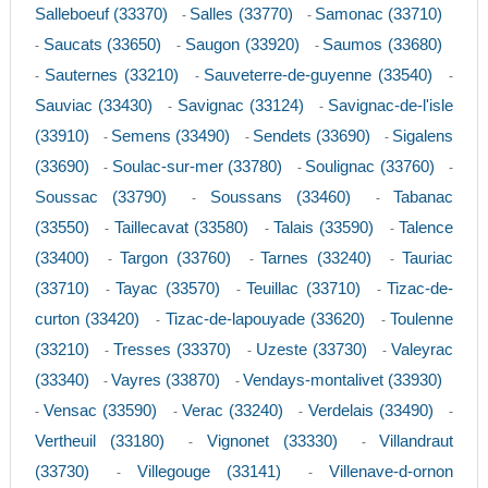
Salleboeuf (33370)
Salles (33770)
Samonac (33710)
-
-
Saucats (33650)
Saugon (33920)
Saumos (33680)
-
-
-
Sauternes (33210)
Sauveterre-de-guyenne (33540)
-
-
-
Sauviac (33430)
Savignac (33124)
Savignac-de-l'isle
-
-
(33910)
Semens (33490)
Sendets (33690)
Sigalens
-
-
-
(33690)
Soulac-sur-mer (33780)
Soulignac (33760)
-
-
-
Soussac (33790)
Soussans (33460)
Tabanac
-
-
(33550)
Taillecavat (33580)
Talais (33590)
Talence
-
-
-
(33400)
Targon (33760)
Tarnes (33240)
Tauriac
-
-
-
(33710)
Tayac (33570)
Teuillac (33710)
Tizac-de-
-
-
-
curton (33420)
Tizac-de-lapouyade (33620)
Toulenne
-
-
(33210)
Tresses (33370)
Uzeste (33730)
Valeyrac
-
-
-
(33340)
Vayres (33870)
Vendays-montalivet (33930)
-
-
Vensac (33590)
Verac (33240)
Verdelais (33490)
-
-
-
-
Vertheuil (33180)
Vignonet (33330)
Villandraut
-
-
(33730)
Villegouge (33141)
Villenave-d-ornon
-
-