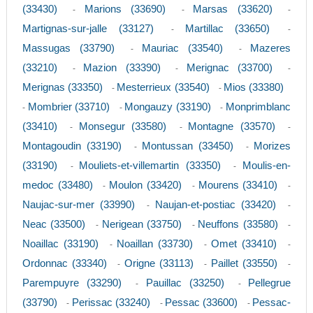
(33430)
Marions (33690)
Marsas (33620)
-
-
-
Martignas-sur-jalle (33127)
Martillac (33650)
-
-
Massugas (33790)
Mauriac (33540)
Mazeres
-
-
(33210)
Mazion (33390)
Merignac (33700)
-
-
-
Merignas (33350)
Mesterrieux (33540)
Mios (33380)
-
-
Mombrier (33710)
Mongauzy (33190)
Monprimblanc
-
-
-
(33410)
Monsegur (33580)
Montagne (33570)
-
-
-
Montagoudin (33190)
Montussan (33450)
Morizes
-
-
(33190)
Mouliets-et-villemartin (33350)
Moulis-en-
-
-
medoc (33480)
Moulon (33420)
Mourens (33410)
-
-
-
Naujac-sur-mer (33990)
Naujan-et-postiac (33420)
-
-
Neac (33500)
Nerigean (33750)
Neuffons (33580)
-
-
-
Noaillac (33190)
Noaillan (33730)
Omet (33410)
-
-
-
Ordonnac (33340)
Origne (33113)
Paillet (33550)
-
-
-
Parempuyre (33290)
Pauillac (33250)
Pellegrue
-
-
(33790)
Perissac (33240)
Pessac (33600)
Pessac-
-
-
-