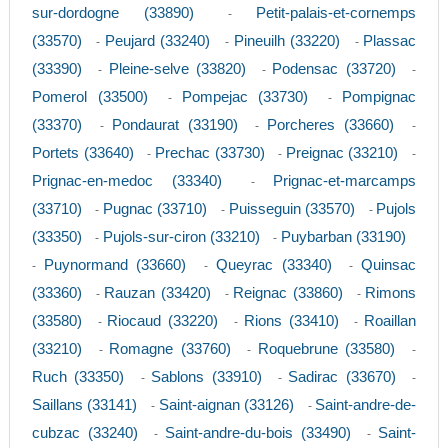
sur-dordogne (33890)
Petit-palais-et-cornemps
-
(33570)
Peujard (33240)
Pineuilh (33220)
Plassac
-
-
-
(33390)
Pleine-selve (33820)
Podensac (33720)
-
-
-
Pomerol (33500)
Pompejac (33730)
Pompignac
-
-
(33370)
Pondaurat (33190)
Porcheres (33660)
-
-
-
Portets (33640)
Prechac (33730)
Preignac (33210)
-
-
-
Prignac-en-medoc (33340)
Prignac-et-marcamps
-
(33710)
Pugnac (33710)
Puisseguin (33570)
Pujols
-
-
-
(33350)
Pujols-sur-ciron (33210)
Puybarban (33190)
-
-
Puynormand (33660)
Queyrac (33340)
Quinsac
-
-
-
(33360)
Rauzan (33420)
Reignac (33860)
Rimons
-
-
-
(33580)
Riocaud (33220)
Rions (33410)
Roaillan
-
-
-
(33210)
Romagne (33760)
Roquebrune (33580)
-
-
-
Ruch (33350)
Sablons (33910)
Sadirac (33670)
-
-
-
Saillans (33141)
Saint-aignan (33126)
Saint-andre-de-
-
-
cubzac (33240)
Saint-andre-du-bois (33490)
Saint-
-
-