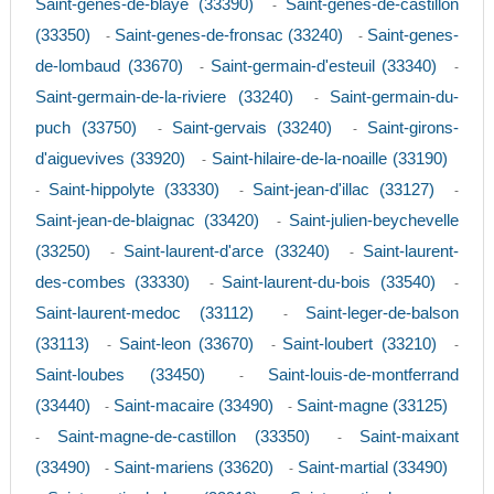
Saint-genes-de-blaye (33390)
Saint-genes-de-castillon
-
(33350)
Saint-genes-de-fronsac (33240)
Saint-genes-
-
-
de-lombaud (33670)
Saint-germain-d'esteuil (33340)
-
-
Saint-germain-de-la-riviere (33240)
Saint-germain-du-
-
puch (33750)
Saint-gervais (33240)
Saint-girons-
-
-
d'aiguevives (33920)
Saint-hilaire-de-la-noaille (33190)
-
Saint-hippolyte (33330)
Saint-jean-d'illac (33127)
-
-
-
Saint-jean-de-blaignac (33420)
Saint-julien-beychevelle
-
(33250)
Saint-laurent-d'arce (33240)
Saint-laurent-
-
-
des-combes (33330)
Saint-laurent-du-bois (33540)
-
-
Saint-laurent-medoc (33112)
Saint-leger-de-balson
-
(33113)
Saint-leon (33670)
Saint-loubert (33210)
-
-
-
Saint-loubes (33450)
Saint-louis-de-montferrand
-
(33440)
Saint-macaire (33490)
Saint-magne (33125)
-
-
Saint-magne-de-castillon (33350)
Saint-maixant
-
-
(33490)
Saint-mariens (33620)
Saint-martial (33490)
-
-