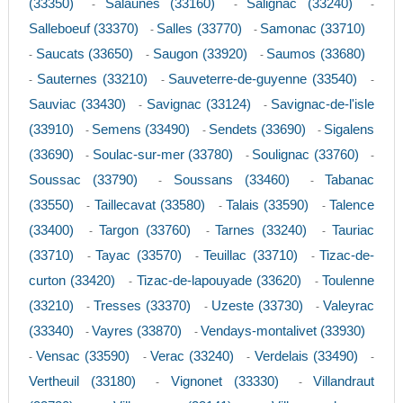
(33350)
Salaunes (33160)
Salignac (33240)
-
-
-
Salleboeuf (33370)
Salles (33770)
Samonac (33710)
-
-
Saucats (33650)
Saugon (33920)
Saumos (33680)
-
-
-
Sauternes (33210)
Sauveterre-de-guyenne (33540)
-
-
-
Sauviac (33430)
Savignac (33124)
Savignac-de-l'isle
-
-
(33910)
Semens (33490)
Sendets (33690)
Sigalens
-
-
-
(33690)
Soulac-sur-mer (33780)
Soulignac (33760)
-
-
-
Soussac (33790)
Soussans (33460)
Tabanac
-
-
(33550)
Taillecavat (33580)
Talais (33590)
Talence
-
-
-
(33400)
Targon (33760)
Tarnes (33240)
Tauriac
-
-
-
(33710)
Tayac (33570)
Teuillac (33710)
Tizac-de-
-
-
-
curton (33420)
Tizac-de-lapouyade (33620)
Toulenne
-
-
(33210)
Tresses (33370)
Uzeste (33730)
Valeyrac
-
-
-
(33340)
Vayres (33870)
Vendays-montalivet (33930)
-
-
Vensac (33590)
Verac (33240)
Verdelais (33490)
-
-
-
-
Vertheuil (33180)
Vignonet (33330)
Villandraut
-
-