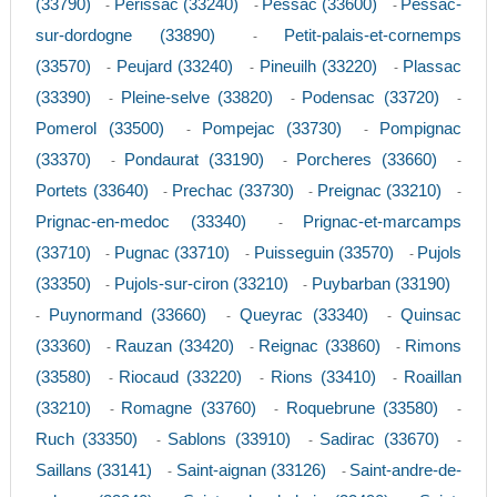
(33790)
Perissac (33240)
Pessac (33600)
Pessac-
-
-
-
sur-dordogne (33890)
Petit-palais-et-cornemps
-
(33570)
Peujard (33240)
Pineuilh (33220)
Plassac
-
-
-
(33390)
Pleine-selve (33820)
Podensac (33720)
-
-
-
Pomerol (33500)
Pompejac (33730)
Pompignac
-
-
(33370)
Pondaurat (33190)
Porcheres (33660)
-
-
-
Portets (33640)
Prechac (33730)
Preignac (33210)
-
-
-
Prignac-en-medoc (33340)
Prignac-et-marcamps
-
(33710)
Pugnac (33710)
Puisseguin (33570)
Pujols
-
-
-
(33350)
Pujols-sur-ciron (33210)
Puybarban (33190)
-
-
Puynormand (33660)
Queyrac (33340)
Quinsac
-
-
-
(33360)
Rauzan (33420)
Reignac (33860)
Rimons
-
-
-
(33580)
Riocaud (33220)
Rions (33410)
Roaillan
-
-
-
(33210)
Romagne (33760)
Roquebrune (33580)
-
-
-
Ruch (33350)
Sablons (33910)
Sadirac (33670)
-
-
-
Saillans (33141)
Saint-aignan (33126)
Saint-andre-de-
-
-