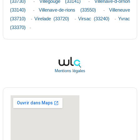
(33730)
Villegouge (33141)
Villenave-d-ornon
-
-
(33140)
Villenave-de-rions (33550)
Villeneuve
-
-
(33710)
Virelade (33720)
Virsac (33240)
Yvrac
-
-
-
(33370)
-
Mentions légales