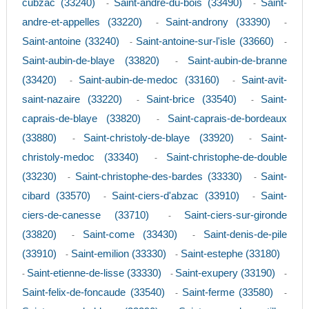
cubzac (33240)
Saint-andre-du-bois (33490)
Saint-
-
-
andre-et-appelles (33220)
Saint-androny (33390)
-
-
Saint-antoine (33240)
Saint-antoine-sur-l'isle (33660)
-
-
Saint-aubin-de-blaye (33820)
Saint-aubin-de-branne
-
(33420)
Saint-aubin-de-medoc (33160)
Saint-avit-
-
-
saint-nazaire (33220)
Saint-brice (33540)
Saint-
-
-
caprais-de-blaye (33820)
Saint-caprais-de-bordeaux
-
(33880)
Saint-christoly-de-blaye (33920)
Saint-
-
-
christoly-medoc (33340)
Saint-christophe-de-double
-
(33230)
Saint-christophe-des-bardes (33330)
Saint-
-
-
cibard (33570)
Saint-ciers-d'abzac (33910)
Saint-
-
-
ciers-de-canesse (33710)
Saint-ciers-sur-gironde
-
(33820)
Saint-come (33430)
Saint-denis-de-pile
-
-
(33910)
Saint-emilion (33330)
Saint-estephe (33180)
-
-
Saint-etienne-de-lisse (33330)
Saint-exupery (33190)
-
-
-
Saint-felix-de-foncaude (33540)
Saint-ferme (33580)
-
-