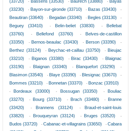
(33720)
Bassens (33530)
Baurech (33880)
Bayas
-
-
-
(33230)
Bayon-sur-gironde (33710)
Bazas (33430)
-
-
-
Beautiran (33640)
Begadan (33340)
Begles (33130)
-
-
-
Beguey (33410)
Belin-beliet (33830)
Bellebat
-
-
(33760)
Bellefond (33760)
Belves-de-castillon
-
-
(33350)
Bernos-beaulac (33430)
Berson (33390)
-
-
-
Berthez (33124)
Beychac-et-caillau (33750)
Bieujac
-
-
(33210)
Biganos (33380)
Birac (33430)
Blaignac
-
-
-
(33190)
Blaignan (33340)
Blanquefort (33290)
-
-
-
Blasimon (33540)
Blaye (33390)
Blesignac (33670)
-
-
-
Bommes (33210)
Bonnetan (33370)
Bonzac (33910)
-
-
Bordeaux (33000)
Bossugan (33350)
Bouliac
-
-
-
(33270)
Bourg (33710)
Brach (33480)
Branne
-
-
-
(33420)
Brannens (33124)
Braud-et-saint-louis
-
-
(33820)
Brouqueyran (33124)
Bruges (33520)
-
-
-
Budos (33720)
Cabanac-et-villagrains (33650)
Cabara
-
-