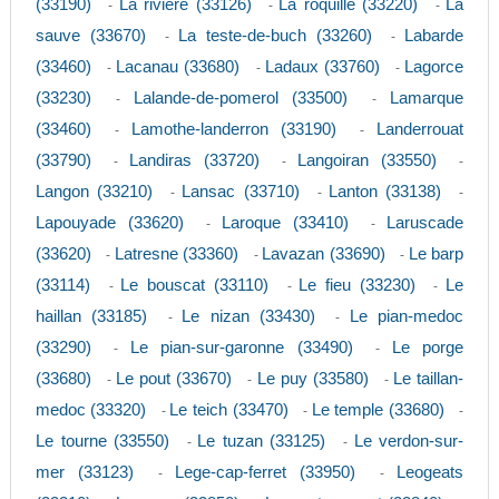
(33190)
La riviere (33126)
La roquille (33220)
La
-
-
-
sauve (33670)
La teste-de-buch (33260)
Labarde
-
-
(33460)
Lacanau (33680)
Ladaux (33760)
Lagorce
-
-
-
(33230)
Lalande-de-pomerol (33500)
Lamarque
-
-
(33460)
Lamothe-landerron (33190)
Landerrouat
-
-
(33790)
Landiras (33720)
Langoiran (33550)
-
-
-
Langon (33210)
Lansac (33710)
Lanton (33138)
-
-
-
Lapouyade (33620)
Laroque (33410)
Laruscade
-
-
(33620)
Latresne (33360)
Lavazan (33690)
Le barp
-
-
-
(33114)
Le bouscat (33110)
Le fieu (33230)
Le
-
-
-
haillan (33185)
Le nizan (33430)
Le pian-medoc
-
-
(33290)
Le pian-sur-garonne (33490)
Le porge
-
-
(33680)
Le pout (33670)
Le puy (33580)
Le taillan-
-
-
-
medoc (33320)
Le teich (33470)
Le temple (33680)
-
-
-
Le tourne (33550)
Le tuzan (33125)
Le verdon-sur-
-
-
mer (33123)
Lege-cap-ferret (33950)
Leogeats
-
-