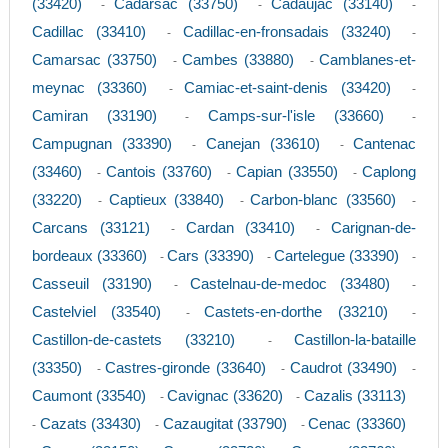
(33420)
Cadarsac (33750)
Cadaujac (33140)
-
-
-
Cadillac (33410)
Cadillac-en-fronsadais (33240)
-
-
Camarsac (33750)
Cambes (33880)
Camblanes-et-
-
-
meynac (33360)
Camiac-et-saint-denis (33420)
-
-
Camiran (33190)
Camps-sur-l'isle (33660)
-
-
Campugnan (33390)
Canejan (33610)
Cantenac
-
-
(33460)
Cantois (33760)
Capian (33550)
Caplong
-
-
-
(33220)
Captieux (33840)
Carbon-blanc (33560)
-
-
-
Carcans (33121)
Cardan (33410)
Carignan-de-
-
-
bordeaux (33360)
Cars (33390)
Cartelegue (33390)
-
-
-
Casseuil (33190)
Castelnau-de-medoc (33480)
-
-
Castelviel (33540)
Castets-en-dorthe (33210)
-
-
Castillon-de-castets (33210)
Castillon-la-bataille
-
(33350)
Castres-gironde (33640)
Caudrot (33490)
-
-
-
Caumont (33540)
Cavignac (33620)
Cazalis (33113)
-
-
Cazats (33430)
Cazaugitat (33790)
Cenac (33360)
-
-
-