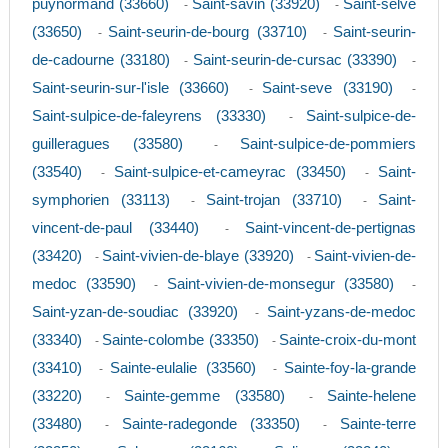
puynormand (33660)
Saint-savin (33920)
Saint-selve
-
-
(33650)
Saint-seurin-de-bourg (33710)
Saint-seurin-
-
-
de-cadourne (33180)
Saint-seurin-de-cursac (33390)
-
-
Saint-seurin-sur-l'isle (33660)
Saint-seve (33190)
-
-
Saint-sulpice-de-faleyrens (33330)
Saint-sulpice-de-
-
guilleragues (33580)
Saint-sulpice-de-pommiers
-
(33540)
Saint-sulpice-et-cameyrac (33450)
Saint-
-
-
symphorien (33113)
Saint-trojan (33710)
Saint-
-
-
vincent-de-paul (33440)
Saint-vincent-de-pertignas
-
(33420)
Saint-vivien-de-blaye (33920)
Saint-vivien-de-
-
-
medoc (33590)
Saint-vivien-de-monsegur (33580)
-
-
Saint-yzan-de-soudiac (33920)
Saint-yzans-de-medoc
-
(33340)
Sainte-colombe (33350)
Sainte-croix-du-mont
-
-
(33410)
Sainte-eulalie (33560)
Sainte-foy-la-grande
-
-
(33220)
Sainte-gemme (33580)
Sainte-helene
-
-
(33480)
Sainte-radegonde (33350)
Sainte-terre
-
-