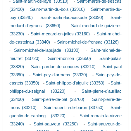
Saint-martin-de-laye (33910)
Saint-martin-de-sescas
-
-
(33490)
Saint-martin-du-bois (33910)
Saint-martin-du-
-
-
puy (33540)
Saint-martin-lacaussade (33390)
Saint-
-
-
medard-d'eyrans (33650)
Saint-medard-de-guizieres
-
(33230)
Saint-medard-en-jalles (33160)
Saint-michel-
-
-
de-castelnau (33840)
Saint-michel-de-fronsac (33126)
-
Saint-michel-de-lapujade (33190)
Saint-michel-de-
-
-
rieufret (33720)
Saint-morillon (33650)
Saint-palais
-
-
(33820)
Saint-pardon-de-conques (33210)
Saint-paul
-
-
(33390)
Saint-pey-d'armens (33330)
Saint-pey-de-
-
-
castets (33350)
Saint-philippe-d'aiguille (33350)
Saint-
-
-
philippe-du-seignal (33220)
Saint-pierre-d'aurillac
-
(33490)
Saint-pierre-de-bat (33760)
Saint-pierre-de-
-
-
mons (33210)
Saint-quentin-de-baron (33750)
Saint-
-
-
quentin-de-caplong (33220)
Saint-romain-la-virvee
-
(33240)
Saint-sauveur (33250)
Saint-sauveur-de-
-
-