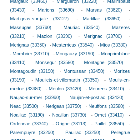
Margaux (33460)
Margueron (33220)
Marimbault
-
-
(33430)
Marions (33690)
Marsas (33620)
-
-
-
Martignas-sur-jalle (33127)
Martillac (33650)
-
-
Massugas (33790)
Mauriac (33540)
Mazeres
-
-
(33210)
Mazion (33390)
Merignac (33700)
-
-
-
Merignas (33350)
Mesterrieux (33540)
Mios (33380)
-
-
Mombrier (33710)
Mongauzy (33190)
Monprimblanc
-
-
-
(33410)
Monsegur (33580)
Montagne (33570)
-
-
-
Montagoudin (33190)
Montussan (33450)
Morizes
-
-
(33190)
Mouliets-et-villemartin (33350)
Moulis-en-
-
-
medoc (33480)
Moulon (33420)
Mourens (33410)
-
-
-
Naujac-sur-mer (33990)
Naujan-et-postiac (33420)
-
-
Neac (33500)
Nerigean (33750)
Neuffons (33580)
-
-
-
Noaillac (33190)
Noaillan (33730)
Omet (33410)
-
-
-
Ordonnac (33340)
Origne (33113)
Paillet (33550)
-
-
-
Parempuyre (33290)
Pauillac (33250)
Pellegrue
-
-