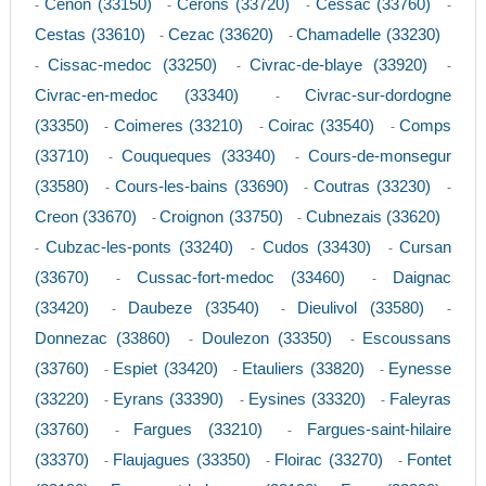
Cenon (33150)
Cerons (33720)
Cessac (33760)
-
-
-
-
Cestas (33610)
Cezac (33620)
Chamadelle (33230)
-
-
Cissac-medoc (33250)
Civrac-de-blaye (33920)
-
-
-
Civrac-en-medoc (33340)
Civrac-sur-dordogne
-
(33350)
Coimeres (33210)
Coirac (33540)
Comps
-
-
-
(33710)
Couqueques (33340)
Cours-de-monsegur
-
-
(33580)
Cours-les-bains (33690)
Coutras (33230)
-
-
-
Creon (33670)
Croignon (33750)
Cubnezais (33620)
-
-
Cubzac-les-ponts (33240)
Cudos (33430)
Cursan
-
-
-
(33670)
Cussac-fort-medoc (33460)
Daignac
-
-
(33420)
Daubeze (33540)
Dieulivol (33580)
-
-
-
Donnezac (33860)
Doulezon (33350)
Escoussans
-
-
(33760)
Espiet (33420)
Etauliers (33820)
Eynesse
-
-
-
(33220)
Eyrans (33390)
Eysines (33320)
Faleyras
-
-
-
(33760)
Fargues (33210)
Fargues-saint-hilaire
-
-
(33370)
Flaujagues (33350)
Floirac (33270)
Fontet
-
-
-