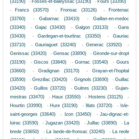
(33190)
Fosses-et-baleyssac (33190)
Fours (33390)
-
-
Francs (33570)
Fronsac (33126)
Frontenac
-
-
-
(33760)
Gabarnac (33410)
Gaillan-en-medoc
-
-
(33340)
Gajac (33430)
Galgon (33133)
Gans
-
-
-
(33430)
Gardegan-et-tourtirac (33350)
Gauriac
-
-
(33710)
Gauriaguet (33240)
Generac (33920)
-
-
-
Genissac (33420)
Gensac (33890)
Gironde-sur-dropt
-
-
(33190)
Giscos (33840)
Gornac (33540)
Gours
-
-
-
(33660)
Gradignan (33170)
Grayan-et-l'hopital
-
-
(33590)
Grezillac (33420)
Grignols (33690)
Guillac
-
-
-
(33420)
Guillos (33720)
Guitres (33230)
Gujan-
-
-
-
mestras (33470)
Haux (33550)
Hostens (33125)
-
-
-
Hourtin (33990)
Hure (33190)
Illats (33720)
Isle-
-
-
-
saint-georges (33640)
Izon (33450)
Jau-dignac-et-
-
-
loirac (33590)
Jugazan (33420)
Juillac (33890)
La
-
-
-
brede (33650)
La lande-de-fronsac (33240)
La reole
-
-