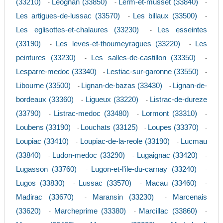
(33210)
Leognan (33850)
Lerm-et-musset (33840)
-
-
-
Les artigues-de-lussac (33570)
Les billaux (33500)
-
-
Les eglisottes-et-chalaures (33230)
Les esseintes
-
(33190)
Les leves-et-thoumeyragues (33220)
Les
-
-
peintures (33230)
Les salles-de-castillon (33350)
-
-
Lesparre-medoc (33340)
Lestiac-sur-garonne (33550)
-
-
Libourne (33500)
Lignan-de-bazas (33430)
Lignan-de-
-
-
bordeaux (33360)
Ligueux (33220)
Listrac-de-dureze
-
-
(33790)
Listrac-medoc (33480)
Lormont (33310)
-
-
-
Loubens (33190)
Louchats (33125)
Loupes (33370)
-
-
-
Loupiac (33410)
Loupiac-de-la-reole (33190)
Lucmau
-
-
(33840)
Ludon-medoc (33290)
Lugaignac (33420)
-
-
-
Lugasson (33760)
Lugon-et-l'ile-du-carnay (33240)
-
-
Lugos (33830)
Lussac (33570)
Macau (33460)
-
-
-
Madirac (33670)
Maransin (33230)
Marcenais
-
-
(33620)
Marcheprime (33380)
Marcillac (33860)
-
-
-