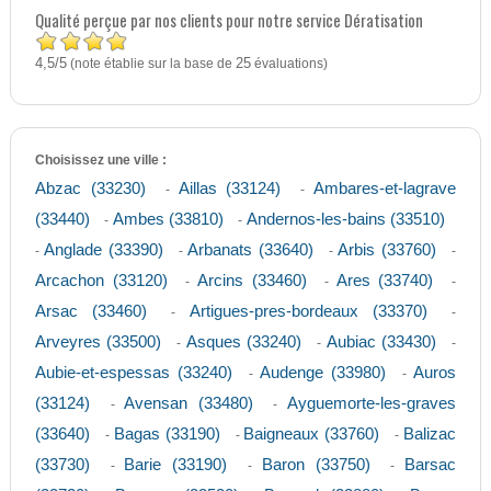
Qualité perçue par nos clients pour notre service Dératisation
4,5
5
/
(note établie sur la base de
25
évaluations)
Choisissez une ville :
Abzac (33230)
Aillas (33124)
Ambares-et-lagrave
-
-
(33440)
Ambes (33810)
Andernos-les-bains (33510)
-
-
Anglade (33390)
Arbanats (33640)
Arbis (33760)
-
-
-
-
Arcachon (33120)
Arcins (33460)
Ares (33740)
-
-
-
Arsac (33460)
Artigues-pres-bordeaux (33370)
-
-
Arveyres (33500)
Asques (33240)
Aubiac (33430)
-
-
-
Aubie-et-espessas (33240)
Audenge (33980)
Auros
-
-
(33124)
Avensan (33480)
Ayguemorte-les-graves
-
-
(33640)
Bagas (33190)
Baigneaux (33760)
Balizac
-
-
-
(33730)
Barie (33190)
Baron (33750)
Barsac
-
-
-