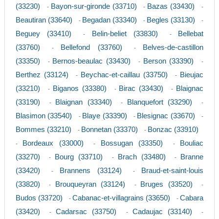
(33230)
Bayon-sur-gironde (33710)
Bazas (33430)
-
-
-
Beautiran (33640)
Begadan (33340)
Begles (33130)
-
-
-
Beguey (33410)
Belin-beliet (33830)
Bellebat
-
-
(33760)
Bellefond (33760)
Belves-de-castillon
-
-
(33350)
Bernos-beaulac (33430)
Berson (33390)
-
-
-
Berthez (33124)
Beychac-et-caillau (33750)
Bieujac
-
-
(33210)
Biganos (33380)
Birac (33430)
Blaignac
-
-
-
(33190)
Blaignan (33340)
Blanquefort (33290)
-
-
-
Blasimon (33540)
Blaye (33390)
Blesignac (33670)
-
-
-
Bommes (33210)
Bonnetan (33370)
Bonzac (33910)
-
-
Bordeaux (33000)
Bossugan (33350)
Bouliac
-
-
-
(33270)
Bourg (33710)
Brach (33480)
Branne
-
-
-
(33420)
Brannens (33124)
Braud-et-saint-louis
-
-
(33820)
Brouqueyran (33124)
Bruges (33520)
-
-
-
Budos (33720)
Cabanac-et-villagrains (33650)
Cabara
-
-
(33420)
Cadarsac (33750)
Cadaujac (33140)
-
-
-