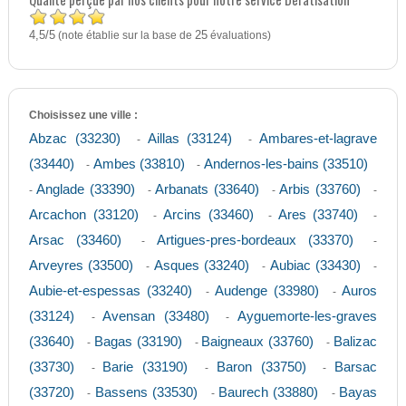
4,5
5
/
(note établie sur la base de
25
évaluations)
Choisissez une ville :
Abzac (33230)
Aillas (33124)
Ambares-et-lagrave
-
-
(33440)
Ambes (33810)
Andernos-les-bains (33510)
-
-
Anglade (33390)
Arbanats (33640)
Arbis (33760)
-
-
-
-
Arcachon (33120)
Arcins (33460)
Ares (33740)
-
-
-
Arsac (33460)
Artigues-pres-bordeaux (33370)
-
-
Arveyres (33500)
Asques (33240)
Aubiac (33430)
-
-
-
Aubie-et-espessas (33240)
Audenge (33980)
Auros
-
-
(33124)
Avensan (33480)
Ayguemorte-les-graves
-
-
(33640)
Bagas (33190)
Baigneaux (33760)
Balizac
-
-
-
(33730)
Barie (33190)
Baron (33750)
Barsac
-
-
-
(33720)
Bassens (33530)
Baurech (33880)
Bayas
-
-
-