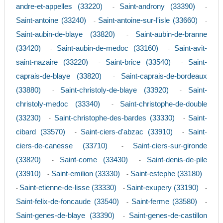
andre-et-appelles (33220)
Saint-androny (33390)
-
-
Saint-antoine (33240)
Saint-antoine-sur-l'isle (33660)
-
-
Saint-aubin-de-blaye (33820)
Saint-aubin-de-branne
-
(33420)
Saint-aubin-de-medoc (33160)
Saint-avit-
-
-
saint-nazaire (33220)
Saint-brice (33540)
Saint-
-
-
caprais-de-blaye (33820)
Saint-caprais-de-bordeaux
-
(33880)
Saint-christoly-de-blaye (33920)
Saint-
-
-
christoly-medoc (33340)
Saint-christophe-de-double
-
(33230)
Saint-christophe-des-bardes (33330)
Saint-
-
-
cibard (33570)
Saint-ciers-d'abzac (33910)
Saint-
-
-
ciers-de-canesse (33710)
Saint-ciers-sur-gironde
-
(33820)
Saint-come (33430)
Saint-denis-de-pile
-
-
(33910)
Saint-emilion (33330)
Saint-estephe (33180)
-
-
Saint-etienne-de-lisse (33330)
Saint-exupery (33190)
-
-
-
Saint-felix-de-foncaude (33540)
Saint-ferme (33580)
-
-
Saint-genes-de-blaye (33390)
Saint-genes-de-castillon
-