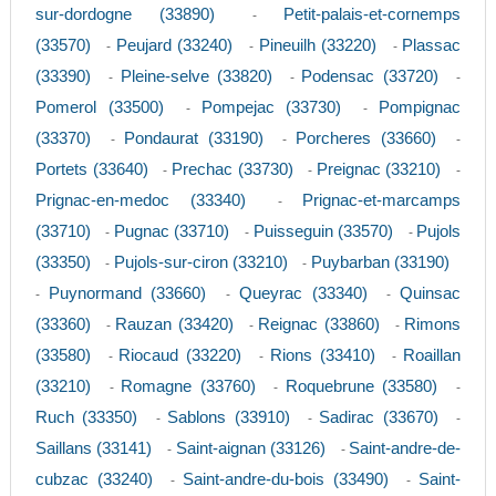
sur-dordogne (33890)
Petit-palais-et-cornemps
-
(33570)
Peujard (33240)
Pineuilh (33220)
Plassac
-
-
-
(33390)
Pleine-selve (33820)
Podensac (33720)
-
-
-
Pomerol (33500)
Pompejac (33730)
Pompignac
-
-
(33370)
Pondaurat (33190)
Porcheres (33660)
-
-
-
Portets (33640)
Prechac (33730)
Preignac (33210)
-
-
-
Prignac-en-medoc (33340)
Prignac-et-marcamps
-
(33710)
Pugnac (33710)
Puisseguin (33570)
Pujols
-
-
-
(33350)
Pujols-sur-ciron (33210)
Puybarban (33190)
-
-
Puynormand (33660)
Queyrac (33340)
Quinsac
-
-
-
(33360)
Rauzan (33420)
Reignac (33860)
Rimons
-
-
-
(33580)
Riocaud (33220)
Rions (33410)
Roaillan
-
-
-
(33210)
Romagne (33760)
Roquebrune (33580)
-
-
-
Ruch (33350)
Sablons (33910)
Sadirac (33670)
-
-
-
Saillans (33141)
Saint-aignan (33126)
Saint-andre-de-
-
-
cubzac (33240)
Saint-andre-du-bois (33490)
Saint-
-
-