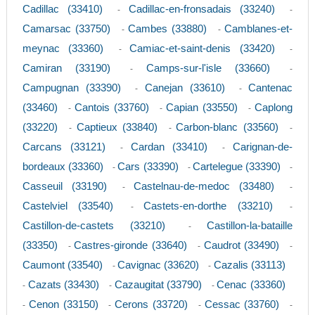
Cadillac (33410)
Cadillac-en-fronsadais (33240)
-
-
Camarsac (33750)
Cambes (33880)
Camblanes-et-
-
-
meynac (33360)
Camiac-et-saint-denis (33420)
-
-
Camiran (33190)
Camps-sur-l'isle (33660)
-
-
Campugnan (33390)
Canejan (33610)
Cantenac
-
-
(33460)
Cantois (33760)
Capian (33550)
Caplong
-
-
-
(33220)
Captieux (33840)
Carbon-blanc (33560)
-
-
-
Carcans (33121)
Cardan (33410)
Carignan-de-
-
-
bordeaux (33360)
Cars (33390)
Cartelegue (33390)
-
-
-
Casseuil (33190)
Castelnau-de-medoc (33480)
-
-
Castelviel (33540)
Castets-en-dorthe (33210)
-
-
Castillon-de-castets (33210)
Castillon-la-bataille
-
(33350)
Castres-gironde (33640)
Caudrot (33490)
-
-
-
Caumont (33540)
Cavignac (33620)
Cazalis (33113)
-
-
Cazats (33430)
Cazaugitat (33790)
Cenac (33360)
-
-
-
Cenon (33150)
Cerons (33720)
Cessac (33760)
-
-
-
-