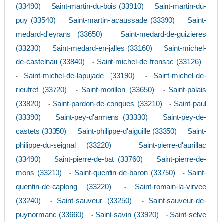
(33490)
Saint-martin-du-bois (33910)
Saint-martin-du-
-
-
puy (33540)
Saint-martin-lacaussade (33390)
Saint-
-
-
medard-d'eyrans (33650)
Saint-medard-de-guizieres
-
(33230)
Saint-medard-en-jalles (33160)
Saint-michel-
-
-
de-castelnau (33840)
Saint-michel-de-fronsac (33126)
-
Saint-michel-de-lapujade (33190)
Saint-michel-de-
-
-
rieufret (33720)
Saint-morillon (33650)
Saint-palais
-
-
(33820)
Saint-pardon-de-conques (33210)
Saint-paul
-
-
(33390)
Saint-pey-d'armens (33330)
Saint-pey-de-
-
-
castets (33350)
Saint-philippe-d'aiguille (33350)
Saint-
-
-
philippe-du-seignal (33220)
Saint-pierre-d'aurillac
-
(33490)
Saint-pierre-de-bat (33760)
Saint-pierre-de-
-
-
mons (33210)
Saint-quentin-de-baron (33750)
Saint-
-
-
quentin-de-caplong (33220)
Saint-romain-la-virvee
-
(33240)
Saint-sauveur (33250)
Saint-sauveur-de-
-
-
puynormand (33660)
Saint-savin (33920)
Saint-selve
-
-