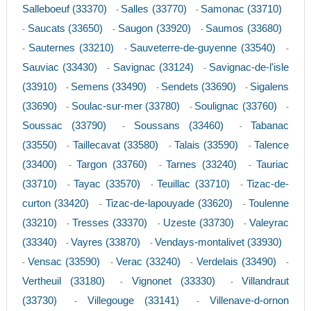
Salleboeuf (33370)
Salles (33770)
Samonac (33710)
-
-
Saucats (33650)
Saugon (33920)
Saumos (33680)
-
-
-
Sauternes (33210)
Sauveterre-de-guyenne (33540)
-
-
-
Sauviac (33430)
Savignac (33124)
Savignac-de-l'isle
-
-
(33910)
Semens (33490)
Sendets (33690)
Sigalens
-
-
-
(33690)
Soulac-sur-mer (33780)
Soulignac (33760)
-
-
-
Soussac (33790)
Soussans (33460)
Tabanac
-
-
(33550)
Taillecavat (33580)
Talais (33590)
Talence
-
-
-
(33400)
Targon (33760)
Tarnes (33240)
Tauriac
-
-
-
(33710)
Tayac (33570)
Teuillac (33710)
Tizac-de-
-
-
-
curton (33420)
Tizac-de-lapouyade (33620)
Toulenne
-
-
(33210)
Tresses (33370)
Uzeste (33730)
Valeyrac
-
-
-
(33340)
Vayres (33870)
Vendays-montalivet (33930)
-
-
Vensac (33590)
Verac (33240)
Verdelais (33490)
-
-
-
-
Vertheuil (33180)
Vignonet (33330)
Villandraut
-
-
(33730)
Villegouge (33141)
Villenave-d-ornon
-
-