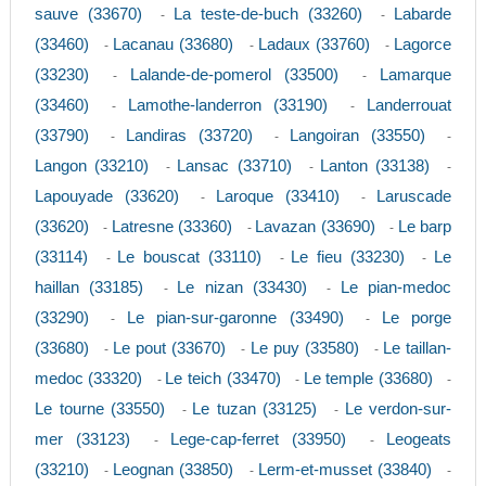
sauve (33670)
La teste-de-buch (33260)
Labarde
-
-
(33460)
Lacanau (33680)
Ladaux (33760)
Lagorce
-
-
-
(33230)
Lalande-de-pomerol (33500)
Lamarque
-
-
(33460)
Lamothe-landerron (33190)
Landerrouat
-
-
(33790)
Landiras (33720)
Langoiran (33550)
-
-
-
Langon (33210)
Lansac (33710)
Lanton (33138)
-
-
-
Lapouyade (33620)
Laroque (33410)
Laruscade
-
-
(33620)
Latresne (33360)
Lavazan (33690)
Le barp
-
-
-
(33114)
Le bouscat (33110)
Le fieu (33230)
Le
-
-
-
haillan (33185)
Le nizan (33430)
Le pian-medoc
-
-
(33290)
Le pian-sur-garonne (33490)
Le porge
-
-
(33680)
Le pout (33670)
Le puy (33580)
Le taillan-
-
-
-
medoc (33320)
Le teich (33470)
Le temple (33680)
-
-
-
Le tourne (33550)
Le tuzan (33125)
Le verdon-sur-
-
-
mer (33123)
Lege-cap-ferret (33950)
Leogeats
-
-
(33210)
Leognan (33850)
Lerm-et-musset (33840)
-
-
-