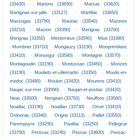
(33430)
Marions (33690)
Marsas (33620)
-
-
-
Martignas-sur-jalle (33127)
Martillac (33650)
-
-
Massugas (33790)
Mauriac (33540)
Mazeres
-
-
(33210)
Mazion (33390)
Merignac (33700)
-
-
-
Merignas (33350)
Mesterrieux (33540)
Mios (33380)
-
-
Mombrier (33710)
Mongauzy (33190)
Monprimblanc
-
-
-
(33410)
Monsegur (33580)
Montagne (33570)
-
-
-
Montagoudin (33190)
Montussan (33450)
Morizes
-
-
(33190)
Mouliets-et-villemartin (33350)
Moulis-en-
-
-
medoc (33480)
Moulon (33420)
Mourens (33410)
-
-
-
Naujac-sur-mer (33990)
Naujan-et-postiac (33420)
-
-
Neac (33500)
Nerigean (33750)
Neuffons (33580)
-
-
-
Noaillac (33190)
Noaillan (33730)
Omet (33410)
-
-
-
Ordonnac (33340)
Origne (33113)
Paillet (33550)
-
-
-
Parempuyre (33290)
Pauillac (33250)
Pellegrue
-
-
(33790)
Perissac (33240)
Pessac (33600)
Pessac-
-
-
-