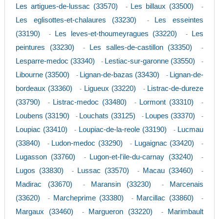
Les artigues-de-lussac (33570)
Les billaux (33500)
-
-
Les eglisottes-et-chalaures (33230)
Les esseintes
-
(33190)
Les leves-et-thoumeyragues (33220)
Les
-
-
peintures (33230)
Les salles-de-castillon (33350)
-
-
Lesparre-medoc (33340)
Lestiac-sur-garonne (33550)
-
-
Libourne (33500)
Lignan-de-bazas (33430)
Lignan-de-
-
-
bordeaux (33360)
Ligueux (33220)
Listrac-de-dureze
-
-
(33790)
Listrac-medoc (33480)
Lormont (33310)
-
-
-
Loubens (33190)
Louchats (33125)
Loupes (33370)
-
-
-
Loupiac (33410)
Loupiac-de-la-reole (33190)
Lucmau
-
-
(33840)
Ludon-medoc (33290)
Lugaignac (33420)
-
-
-
Lugasson (33760)
Lugon-et-l'ile-du-carnay (33240)
-
-
Lugos (33830)
Lussac (33570)
Macau (33460)
-
-
-
Madirac (33670)
Maransin (33230)
Marcenais
-
-
(33620)
Marcheprime (33380)
Marcillac (33860)
-
-
-
Margaux (33460)
Margueron (33220)
Marimbault
-
-