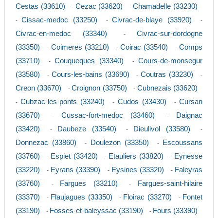
Cestas (33610)
Cezac (33620)
Chamadelle (33230)
-
-
Cissac-medoc (33250)
Civrac-de-blaye (33920)
-
-
-
Civrac-en-medoc (33340)
Civrac-sur-dordogne
-
(33350)
Coimeres (33210)
Coirac (33540)
Comps
-
-
-
(33710)
Couqueques (33340)
Cours-de-monsegur
-
-
(33580)
Cours-les-bains (33690)
Coutras (33230)
-
-
-
Creon (33670)
Croignon (33750)
Cubnezais (33620)
-
-
Cubzac-les-ponts (33240)
Cudos (33430)
Cursan
-
-
-
(33670)
Cussac-fort-medoc (33460)
Daignac
-
-
(33420)
Daubeze (33540)
Dieulivol (33580)
-
-
-
Donnezac (33860)
Doulezon (33350)
Escoussans
-
-
(33760)
Espiet (33420)
Etauliers (33820)
Eynesse
-
-
-
(33220)
Eyrans (33390)
Eysines (33320)
Faleyras
-
-
-
(33760)
Fargues (33210)
Fargues-saint-hilaire
-
-
(33370)
Flaujagues (33350)
Floirac (33270)
Fontet
-
-
-
(33190)
Fosses-et-baleyssac (33190)
Fours (33390)
-
-