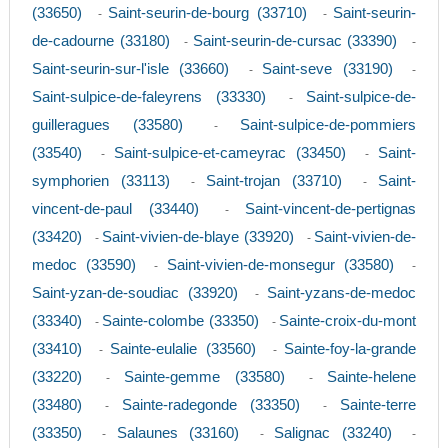
(33650)
Saint-seurin-de-bourg (33710)
Saint-seurin-
-
-
de-cadourne (33180)
Saint-seurin-de-cursac (33390)
-
-
Saint-seurin-sur-l'isle (33660)
Saint-seve (33190)
-
-
Saint-sulpice-de-faleyrens (33330)
Saint-sulpice-de-
-
guilleragues (33580)
Saint-sulpice-de-pommiers
-
(33540)
Saint-sulpice-et-cameyrac (33450)
Saint-
-
-
symphorien (33113)
Saint-trojan (33710)
Saint-
-
-
vincent-de-paul (33440)
Saint-vincent-de-pertignas
-
(33420)
Saint-vivien-de-blaye (33920)
Saint-vivien-de-
-
-
medoc (33590)
Saint-vivien-de-monsegur (33580)
-
-
Saint-yzan-de-soudiac (33920)
Saint-yzans-de-medoc
-
(33340)
Sainte-colombe (33350)
Sainte-croix-du-mont
-
-
(33410)
Sainte-eulalie (33560)
Sainte-foy-la-grande
-
-
(33220)
Sainte-gemme (33580)
Sainte-helene
-
-
(33480)
Sainte-radegonde (33350)
Sainte-terre
-
-
(33350)
Salaunes (33160)
Salignac (33240)
-
-
-