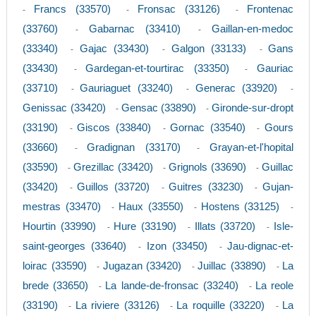
Francs (33570)
Fronsac (33126)
Frontenac
-
-
-
(33760)
Gabarnac (33410)
Gaillan-en-medoc
-
-
(33340)
Gajac (33430)
Galgon (33133)
Gans
-
-
-
(33430)
Gardegan-et-tourtirac (33350)
Gauriac
-
-
(33710)
Gauriaguet (33240)
Generac (33920)
-
-
-
Genissac (33420)
Gensac (33890)
Gironde-sur-dropt
-
-
(33190)
Giscos (33840)
Gornac (33540)
Gours
-
-
-
(33660)
Gradignan (33170)
Grayan-et-l'hopital
-
-
(33590)
Grezillac (33420)
Grignols (33690)
Guillac
-
-
-
(33420)
Guillos (33720)
Guitres (33230)
Gujan-
-
-
-
mestras (33470)
Haux (33550)
Hostens (33125)
-
-
-
Hourtin (33990)
Hure (33190)
Illats (33720)
Isle-
-
-
-
saint-georges (33640)
Izon (33450)
Jau-dignac-et-
-
-
loirac (33590)
Jugazan (33420)
Juillac (33890)
La
-
-
-
brede (33650)
La lande-de-fronsac (33240)
La reole
-
-
(33190)
La riviere (33126)
La roquille (33220)
La
-
-
-