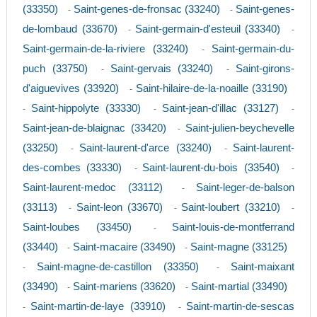
(33350)
Saint-genes-de-fronsac (33240)
Saint-genes-
-
-
de-lombaud (33670)
Saint-germain-d'esteuil (33340)
-
-
Saint-germain-de-la-riviere (33240)
Saint-germain-du-
-
puch (33750)
Saint-gervais (33240)
Saint-girons-
-
-
d'aiguevives (33920)
Saint-hilaire-de-la-noaille (33190)
-
Saint-hippolyte (33330)
Saint-jean-d'illac (33127)
-
-
-
Saint-jean-de-blaignac (33420)
Saint-julien-beychevelle
-
(33250)
Saint-laurent-d'arce (33240)
Saint-laurent-
-
-
des-combes (33330)
Saint-laurent-du-bois (33540)
-
-
Saint-laurent-medoc (33112)
Saint-leger-de-balson
-
(33113)
Saint-leon (33670)
Saint-loubert (33210)
-
-
-
Saint-loubes (33450)
Saint-louis-de-montferrand
-
(33440)
Saint-macaire (33490)
Saint-magne (33125)
-
-
Saint-magne-de-castillon (33350)
Saint-maixant
-
-
(33490)
Saint-mariens (33620)
Saint-martial (33490)
-
-
Saint-martin-de-laye (33910)
Saint-martin-de-sescas
-
-