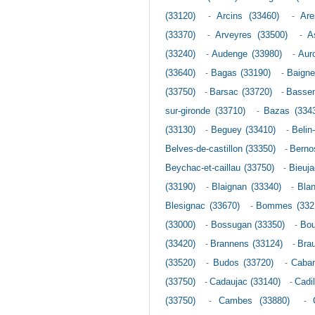
(33120)
-
Arcins (33460)
-
Are
(33370)
-
Arveyres (33500)
-
A
(33240)
-
Audenge (33980)
-
Aur
(33640)
-
Bagas (33190)
-
Baigne
(33750)
-
Barsac (33720)
-
Bassen
sur-gironde (33710)
-
Bazas (334
(33130)
-
Beguey (33410)
-
Belin
Belves-de-castillon (33350)
-
Berno
Beychac-et-caillau (33750)
-
Bieuja
(33190)
-
Blaignan (33340)
-
Blan
Blesignac (33670)
-
Bommes (332
(33000)
-
Bossugan (33350)
-
Bou
(33420)
-
Brannens (33124)
-
Brau
(33520)
-
Budos (33720)
-
Caban
(33750)
-
Cadaujac (33140)
-
Cadi
(33750)
-
Cambes (33880)
-