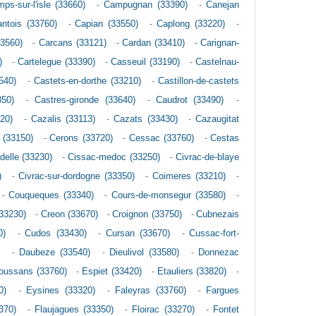
ps-sur-l'isle (33660)
-
Campugnan (33390)
-
Canejan
ntois (33760)
-
Capian (33550)
-
Caplong (33220)
-
33560)
-
Carcans (33121)
-
Cardan (33410)
-
Carignan-
)
-
Cartelegue (33390)
-
Casseuil (33190)
-
Castelnau-
540)
-
Castets-en-dorthe (33210)
-
Castillon-de-castets
350)
-
Castres-gironde (33640)
-
Caudrot (33490)
-
20)
-
Cazalis (33113)
-
Cazats (33430)
-
Cazaugitat
 (33150)
-
Cerons (33720)
-
Cessac (33760)
-
Cestas
elle (33230)
-
Cissac-medoc (33250)
-
Civrac-de-blaye
)
-
Civrac-sur-dordogne (33350)
-
Coimeres (33210)
-
-
Couqueques (33340)
-
Cours-de-monsegur (33580)
-
(33230)
-
Creon (33670)
-
Croignon (33750)
-
Cubnezais
0)
-
Cudos (33430)
-
Cursan (33670)
-
Cussac-fort-
)
-
Daubeze (33540)
-
Dieulivol (33580)
-
Donnezac
oussans (33760)
-
Espiet (33420)
-
Etauliers (33820)
-
0)
-
Eysines (33320)
-
Faleyras (33760)
-
Fargues
370)
-
Flaujagues (33350)
-
Floirac (33270)
-
Fontet