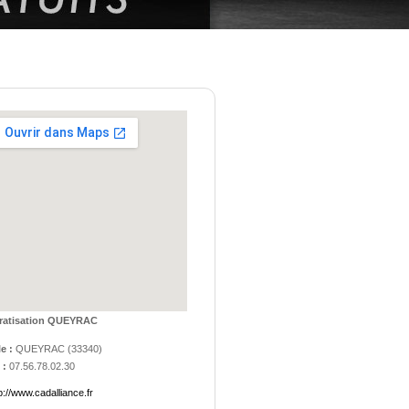
ratisation QUEYRAC
le :
QUEYRAC
(
33340
)
 :
07.56.78.02.30
p://www.cadalliance.fr