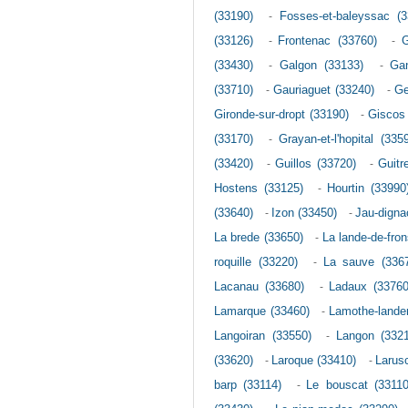
(33190)
-
Fosses-et-baleyssac (3
(33126)
-
Frontenac (33760)
-
G
(33430)
-
Galgon (33133)
-
Ga
(33710)
-
Gauriaguet (33240)
-
Ge
Gironde-sur-dropt (33190)
-
Giscos
(33170)
-
Grayan-et-l'hopital (335
(33420)
-
Guillos (33720)
-
Guitr
Hostens (33125)
-
Hourtin (33990
(33640)
-
Izon (33450)
-
Jau-dignac
La brede (33650)
-
La lande-de-fro
roquille (33220)
-
La sauve (336
Lacanau (33680)
-
Ladaux (33760
Lamarque (33460)
-
Lamothe-lander
Langoiran (33550)
-
Langon (3321
(33620)
-
Laroque (33410)
-
Larus
barp (33114)
-
Le bouscat (33110