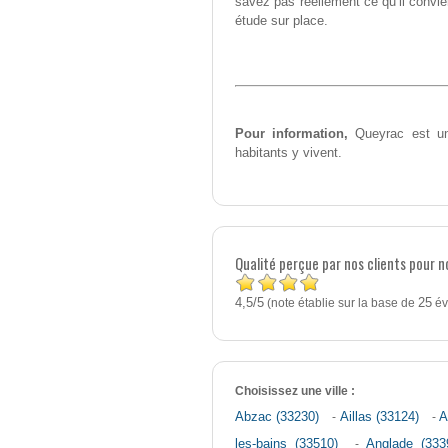
savez pas réellement ce qu’il convie
étude sur place.
Pour information,
Queyrac est une
habitants y vivent.
Qualité perçue par nos clients pour n
4,5
5
/
(note établie sur la base de
25
év
Choisissez une ville :
Abzac (33230)
-
Aillas (33124)
-
A
les-bains (33510)
-
Anglade (333