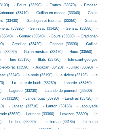
3190)
-
Fours (33390)
-
Francs (33570)
-
Fronsac
abarnac (33410)
-
Gaillan-en-medoc (33340)
-
Gajac
ns (33430)
-
Gardegan-et-tourtirac (33350)
-
Gauriac
nerac (33920)
-
Genissac (33420)
-
Gensac (33890)
-
 (33840)
-
Gornac (33540)
-
Gours (33660)
-
Gradignan
90)
-
Grezillac (33420)
-
Grignols (33690)
-
Guillac
es (33230)
-
Gujan-mestras (33470)
-
Haux (33550)
-
)
-
Hure (33190)
-
Illats (33720)
-
Isle-saint-georges
-et-loirac (33590)
-
Jugazan (33420)
-
Juillac (33890)
-
nsac (33240)
-
La reole (33190)
-
La riviere (33126)
-
La
70)
-
La teste-de-buch (33260)
-
Labarde (33460)
-
)
-
Lagorce (33230)
-
Lalande-de-pomerol (33500)
-
ron (33190)
-
Landerrouat (33790)
-
Landiras (33720)
-
0)
-
Lansac (33710)
-
Lanton (33138)
-
Lapouyade
cade (33620)
-
Latresne (33360)
-
Lavazan (33690)
-
Le
)
-
Le fieu (33230)
-
Le haillan (33185)
-
Le nizan