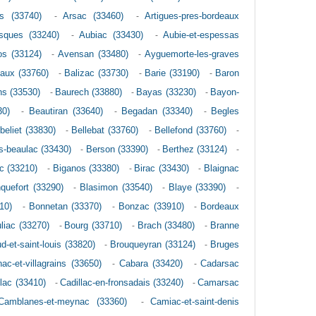
s (33740)
-
Arsac (33460)
-
Artigues-pres-bordeaux
sques (33240)
-
Aubiac (33430)
-
Aubie-et-espessas
os (33124)
-
Avensan (33480)
-
Ayguemorte-les-graves
aux (33760)
-
Balizac (33730)
-
Barie (33190)
-
Baron
s (33530)
-
Baurech (33880)
-
Bayas (33230)
-
Bayon-
30)
-
Beautiran (33640)
-
Begadan (33340)
-
Begles
-beliet (33830)
-
Bellebat (33760)
-
Bellefond (33760)
-
s-beaulac (33430)
-
Berson (33390)
-
Berthez (33124)
-
c (33210)
-
Biganos (33380)
-
Birac (33430)
-
Blaignac
quefort (33290)
-
Blasimon (33540)
-
Blaye (33390)
-
10)
-
Bonnetan (33370)
-
Bonzac (33910)
-
Bordeaux
liac (33270)
-
Bourg (33710)
-
Brach (33480)
-
Branne
d-et-saint-louis (33820)
-
Brouqueyran (33124)
-
Bruges
ac-et-villagrains (33650)
-
Cabara (33420)
-
Cadarsac
llac (33410)
-
Cadillac-en-fronsadais (33240)
-
Camarsac
Camblanes-et-meynac (33360)
-
Camiac-et-saint-denis