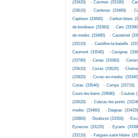
(33420)
-
Camiran (33190)
-
Cam
(33610)
-
Cantenac (33460)
-
Ca
Captieux (33840)
-
Carbon-blanc (
de-bordeaux (33360)
-
Cars (33390
de-medoc (33480)
-
Castelviel (33
(33210)
-
Castillon-la-bataille (33
Caumont (33540)
-
Cavignac (336
(33790)
-
Cenac (33360)
-
Cenon
(33610)
-
Cezac (33620)
-
Chamad
(33920)
-
Civrac-en-medoc (33340
Coirac (33540)
-
Comps (33710)
Cours-les-bains (33690)
-
Coutras 
(33620)
-
Cubzac-les-ponts (3324
medoc (33460)
-
Daignac (33420
(33860)
-
Doulezon (33350)
-
Esc
Eynesse (33220)
-
Eyrans (3339
(33210)
-
Fargues-saint-hilaire (33