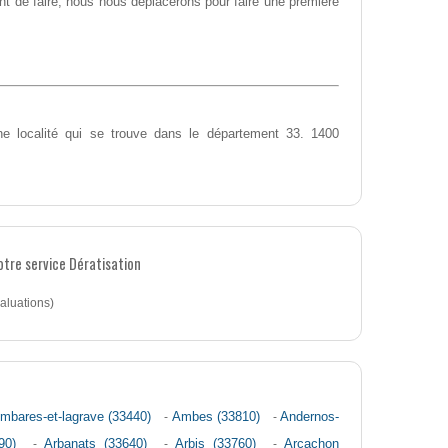
nt de faire, nous nous déplacerons pour faire une première
 localité qui se trouve dans le département 33. 1400
otre service Dératisation
aluations)
mbares-et-lagrave (33440)
-
Ambes (33810)
-
Andernos-
90)
-
Arbanats (33640)
-
Arbis (33760)
-
Arcachon