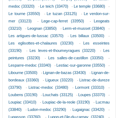
medoc (33320)
Le teich (33470)
Le temple (33680)
-
-
-
Le tourne (33550)
Le tuzan (33125)
Le verdon-sur-
-
-
mer (33123)
Lege-cap-ferret (33950)
Leogeats
-
-
(33210)
Leognan (33850)
Lerm-et-musset (33840)
-
-
-
Les artigues-de-lussac (33570)
Les billaux (33500)
-
-
Les eglisottes-et-chalaures (33230)
Les esseintes
-
(33190)
Les leves-et-thoumeyragues (33220)
Les
-
-
peintures (33230)
Les salles-de-castillon (33350)
-
-
Lesparre-medoc (33340)
Lestiac-sur-garonne (33550)
-
-
Libourne (33500)
Lignan-de-bazas (33430)
Lignan-de-
-
-
bordeaux (33360)
Ligueux (33220)
Listrac-de-dureze
-
-
(33790)
Listrac-medoc (33480)
Lormont (33310)
-
-
-
Loubens (33190)
Louchats (33125)
Loupes (33370)
-
-
-
Loupiac (33410)
Loupiac-de-la-reole (33190)
Lucmau
-
-
(33840)
Ludon-medoc (33290)
Lugaignac (33420)
-
-
-
Lugasson (33760)
Lugon-et-l'ile-du-carnay (33240)
-
-