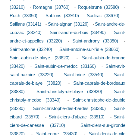
(33210)
Romagne (33760)
Roquebrune (33580)
-
-
-
Ruch (33350)
Sablons (33910)
Sadirac (33670)
-
-
-
Saillans (33141)
Saint-aignan (33126)
Saint-andre-de-
-
-
cubzac (33240)
Saint-andre-du-bois (33490)
Saint-
-
-
andre-et-appelles (33220)
Saint-androny (33390)
-
-
Saint-antoine (33240)
Saint-antoine-sur-l'isle (33660)
-
-
Saint-aubin-de-blaye (33820)
Saint-aubin-de-branne
-
(33420)
Saint-aubin-de-medoc (33160)
Saint-avit-
-
-
saint-nazaire (33220)
Saint-brice (33540)
Saint-
-
-
caprais-de-blaye (33820)
Saint-caprais-de-bordeaux
-
(33880)
Saint-christoly-de-blaye (33920)
Saint-
-
-
christoly-medoc (33340)
Saint-christophe-de-double
-
(33230)
Saint-christophe-des-bardes (33330)
Saint-
-
-
cibard (33570)
Saint-ciers-d'abzac (33910)
Saint-
-
-
ciers-de-canesse (33710)
Saint-ciers-sur-gironde
-
(33820)
Saint-come (33430)
Saint-denis-de-pile
-
-