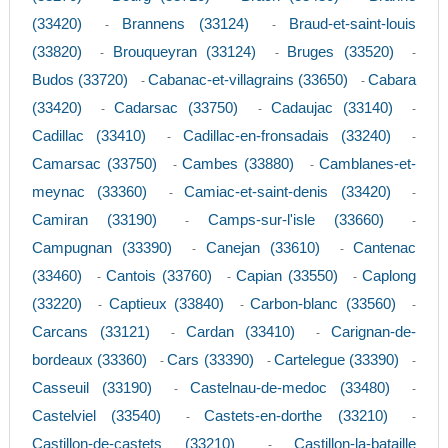
(33420)
Brannens (33124)
Braud-et-saint-louis
-
-
(33820)
Brouqueyran (33124)
Bruges (33520)
-
-
-
Budos (33720)
Cabanac-et-villagrains (33650)
Cabara
-
-
(33420)
Cadarsac (33750)
Cadaujac (33140)
-
-
-
Cadillac (33410)
Cadillac-en-fronsadais (33240)
-
-
Camarsac (33750)
Cambes (33880)
Camblanes-et-
-
-
meynac (33360)
Camiac-et-saint-denis (33420)
-
-
Camiran (33190)
Camps-sur-l'isle (33660)
-
-
Campugnan (33390)
Canejan (33610)
Cantenac
-
-
(33460)
Cantois (33760)
Capian (33550)
Caplong
-
-
-
(33220)
Captieux (33840)
Carbon-blanc (33560)
-
-
-
Carcans (33121)
Cardan (33410)
Carignan-de-
-
-
bordeaux (33360)
Cars (33390)
Cartelegue (33390)
-
-
-
Casseuil (33190)
Castelnau-de-medoc (33480)
-
-
Castelviel (33540)
Castets-en-dorthe (33210)
-
-
Castillon-de-castets (33210)
Castillon-la-bataille
-