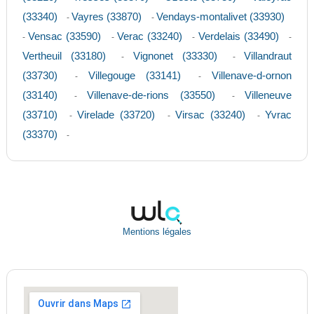
(33340)
Vayres (33870)
Vendays-montalivet (33930)
-
-
Vensac (33590)
Verac (33240)
Verdelais (33490)
-
-
-
-
Vertheuil (33180)
Vignonet (33330)
Villandraut
-
-
(33730)
Villegouge (33141)
Villenave-d-ornon
-
-
(33140)
Villenave-de-rions (33550)
Villeneuve
-
-
(33710)
Virelade (33720)
Virsac (33240)
Yvrac
-
-
-
(33370)
-
Mentions légales