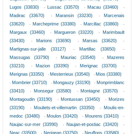
Lugos (33830)
Lussac (33570)
Macau (33460)
-
-
-
Madirac (33670)
Maransin (33230)
Marcenais
-
-
(33620)
Marcheprime (33380)
Marcillac (33860)
-
-
-
Margaux (33460)
Margueron (33220)
Marimbault
-
-
(33430)
Marions (33690)
Marsas (33620)
-
-
-
Martignas-sur-jalle (33127)
Martillac (33650)
-
-
Massugas (33790)
Mauriac (33540)
Mazeres
-
-
(33210)
Mazion (33390)
Merignac (33700)
-
-
-
Merignas (33350)
Mesterrieux (33540)
Mios (33380)
-
-
Mombrier (33710)
Mongauzy (33190)
Monprimblanc
-
-
-
(33410)
Monsegur (33580)
Montagne (33570)
-
-
-
Montagoudin (33190)
Montussan (33450)
Morizes
-
-
(33190)
Mouliets-et-villemartin (33350)
Moulis-en-
-
-
medoc (33480)
Moulon (33420)
Mourens (33410)
-
-
-
Naujac-sur-mer (33990)
Naujan-et-postiac (33420)
-
-
Neac (33500)
Nerigean (33750)
Neuffons (33580)
-
-
-