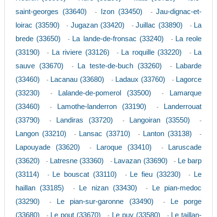
saint-georges (33640)
Izon (33450)
Jau-dignac-et-
-
-
loirac (33590)
Jugazan (33420)
Juillac (33890)
La
-
-
-
brede (33650)
La lande-de-fronsac (33240)
La reole
-
-
(33190)
La riviere (33126)
La roquille (33220)
La
-
-
-
sauve (33670)
La teste-de-buch (33260)
Labarde
-
-
(33460)
Lacanau (33680)
Ladaux (33760)
Lagorce
-
-
-
(33230)
Lalande-de-pomerol (33500)
Lamarque
-
-
(33460)
Lamothe-landerron (33190)
Landerrouat
-
-
(33790)
Landiras (33720)
Langoiran (33550)
-
-
-
Langon (33210)
Lansac (33710)
Lanton (33138)
-
-
-
Lapouyade (33620)
Laroque (33410)
Laruscade
-
-
(33620)
Latresne (33360)
Lavazan (33690)
Le barp
-
-
-
(33114)
Le bouscat (33110)
Le fieu (33230)
Le
-
-
-
haillan (33185)
Le nizan (33430)
Le pian-medoc
-
-
(33290)
Le pian-sur-garonne (33490)
Le porge
-
-
(33680)
Le pout (33670)
Le puy (33580)
Le taillan-
-
-
-