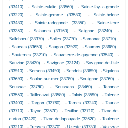
(33410)
Sainte-eulalie (33560)
Sainte-foy-la-grande
-
-
(33220)
Sainte-gemme (33580)
Sainte-helene
-
-
(33480)
Sainte-radegonde (33350)
Sainte-terre
-
-
(33350)
Salaunes (33160)
Salignac (33240)
-
-
-
Salleboeuf (33370)
Salles (33770)
Samonac (33710)
-
-
Saucats (33650)
Saugon (33920)
Saumos (33680)
-
-
-
Sauternes (33210)
Sauveterre-de-guyenne (33540)
-
-
-
Sauviac (33430)
Savignac (33124)
Savignac-de-l'isle
-
-
(33910)
Semens (33490)
Sendets (33690)
Sigalens
-
-
-
(33690)
Soulac-sur-mer (33780)
Soulignac (33760)
-
-
-
Soussac (33790)
Soussans (33460)
Tabanac
-
-
(33550)
Taillecavat (33580)
Talais (33590)
Talence
-
-
-
(33400)
Targon (33760)
Tarnes (33240)
Tauriac
-
-
-
(33710)
Tayac (33570)
Teuillac (33710)
Tizac-de-
-
-
-
curton (33420)
Tizac-de-lapouyade (33620)
Toulenne
-
-
(33210)
Tresses (33370)
Uzeste (33730)
Valeyrac
-
-
-