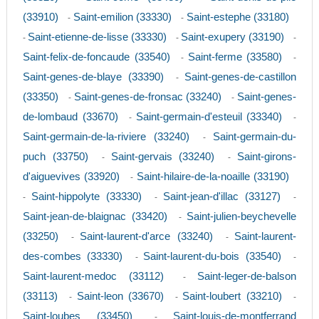
(33910)
Saint-emilion (33330)
Saint-estephe (33180)
-
-
Saint-etienne-de-lisse (33330)
Saint-exupery (33190)
-
-
-
Saint-felix-de-foncaude (33540)
Saint-ferme (33580)
-
-
Saint-genes-de-blaye (33390)
Saint-genes-de-castillon
-
(33350)
Saint-genes-de-fronsac (33240)
Saint-genes-
-
-
de-lombaud (33670)
Saint-germain-d'esteuil (33340)
-
-
Saint-germain-de-la-riviere (33240)
Saint-germain-du-
-
puch (33750)
Saint-gervais (33240)
Saint-girons-
-
-
d'aiguevives (33920)
Saint-hilaire-de-la-noaille (33190)
-
Saint-hippolyte (33330)
Saint-jean-d'illac (33127)
-
-
-
Saint-jean-de-blaignac (33420)
Saint-julien-beychevelle
-
(33250)
Saint-laurent-d'arce (33240)
Saint-laurent-
-
-
des-combes (33330)
Saint-laurent-du-bois (33540)
-
-
Saint-laurent-medoc (33112)
Saint-leger-de-balson
-
(33113)
Saint-leon (33670)
Saint-loubert (33210)
-
-
-
Saint-loubes (33450)
Saint-louis-de-montferrand
-