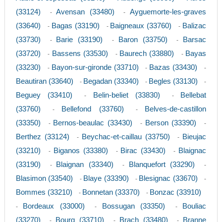
(33124)
Avensan (33480)
Ayguemorte-les-graves
-
-
(33640)
Bagas (33190)
Baigneaux (33760)
Balizac
-
-
-
(33730)
Barie (33190)
Baron (33750)
Barsac
-
-
-
(33720)
Bassens (33530)
Baurech (33880)
Bayas
-
-
-
(33230)
Bayon-sur-gironde (33710)
Bazas (33430)
-
-
-
Beautiran (33640)
Begadan (33340)
Begles (33130)
-
-
-
Beguey (33410)
Belin-beliet (33830)
Bellebat
-
-
(33760)
Bellefond (33760)
Belves-de-castillon
-
-
(33350)
Bernos-beaulac (33430)
Berson (33390)
-
-
-
Berthez (33124)
Beychac-et-caillau (33750)
Bieujac
-
-
(33210)
Biganos (33380)
Birac (33430)
Blaignac
-
-
-
(33190)
Blaignan (33340)
Blanquefort (33290)
-
-
-
Blasimon (33540)
Blaye (33390)
Blesignac (33670)
-
-
-
Bommes (33210)
Bonnetan (33370)
Bonzac (33910)
-
-
Bordeaux (33000)
Bossugan (33350)
Bouliac
-
-
-
(33270)
Bourg (33710)
Brach (33480)
Branne
-
-
-