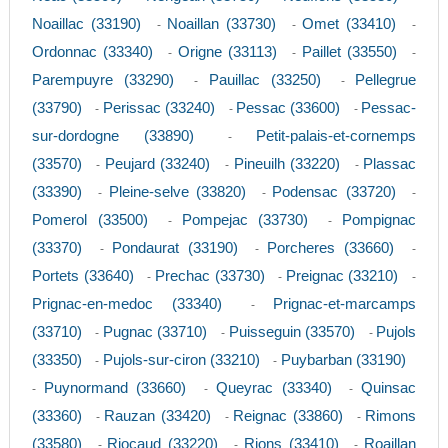
Noaillac (33190)
Noaillan (33730)
Omet (33410)
-
-
-
Ordonnac (33340)
Origne (33113)
Paillet (33550)
-
-
-
Parempuyre (33290)
Pauillac (33250)
Pellegrue
-
-
(33790)
Perissac (33240)
Pessac (33600)
Pessac-
-
-
-
sur-dordogne (33890)
Petit-palais-et-cornemps
-
(33570)
Peujard (33240)
Pineuilh (33220)
Plassac
-
-
-
(33390)
Pleine-selve (33820)
Podensac (33720)
-
-
-
Pomerol (33500)
Pompejac (33730)
Pompignac
-
-
(33370)
Pondaurat (33190)
Porcheres (33660)
-
-
-
Portets (33640)
Prechac (33730)
Preignac (33210)
-
-
-
Prignac-en-medoc (33340)
Prignac-et-marcamps
-
(33710)
Pugnac (33710)
Puisseguin (33570)
Pujols
-
-
-
(33350)
Pujols-sur-ciron (33210)
Puybarban (33190)
-
-
Puynormand (33660)
Queyrac (33340)
Quinsac
-
-
-
(33360)
Rauzan (33420)
Reignac (33860)
Rimons
-
-
-
(33580)
Riocaud (33220)
Rions (33410)
Roaillan
-
-
-