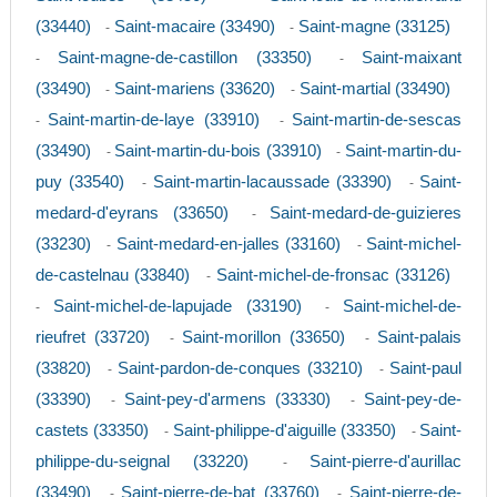
(33440)
Saint-macaire (33490)
Saint-magne (33125)
-
-
Saint-magne-de-castillon (33350)
Saint-maixant
-
-
(33490)
Saint-mariens (33620)
Saint-martial (33490)
-
-
Saint-martin-de-laye (33910)
Saint-martin-de-sescas
-
-
(33490)
Saint-martin-du-bois (33910)
Saint-martin-du-
-
-
puy (33540)
Saint-martin-lacaussade (33390)
Saint-
-
-
medard-d'eyrans (33650)
Saint-medard-de-guizieres
-
(33230)
Saint-medard-en-jalles (33160)
Saint-michel-
-
-
de-castelnau (33840)
Saint-michel-de-fronsac (33126)
-
Saint-michel-de-lapujade (33190)
Saint-michel-de-
-
-
rieufret (33720)
Saint-morillon (33650)
Saint-palais
-
-
(33820)
Saint-pardon-de-conques (33210)
Saint-paul
-
-
(33390)
Saint-pey-d'armens (33330)
Saint-pey-de-
-
-
castets (33350)
Saint-philippe-d'aiguille (33350)
Saint-
-
-
philippe-du-seignal (33220)
Saint-pierre-d'aurillac
-
(33490)
Saint-pierre-de-bat (33760)
Saint-pierre-de-
-
-