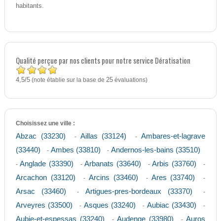
habitants.
Qualité perçue par nos clients pour notre service Dératisation
4,5
5
/
(note établie sur la base de
25
évaluations)
Choisissez une ville :
Abzac (33230)
Aillas (33124)
Ambares-et-lagrave
-
-
(33440)
Ambes (33810)
Andernos-les-bains (33510)
-
-
Anglade (33390)
Arbanats (33640)
Arbis (33760)
-
-
-
-
Arcachon (33120)
Arcins (33460)
Ares (33740)
-
-
-
Arsac (33460)
Artigues-pres-bordeaux (33370)
-
-
Arveyres (33500)
Asques (33240)
Aubiac (33430)
-
-
-
Aubie-et-espessas (33240)
Audenge (33980)
Auros
-
-