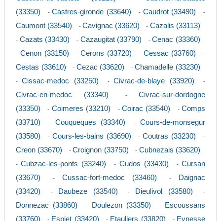
(33350)
Castres-gironde (33640)
Caudrot (33490)
-
-
-
Caumont (33540)
Cavignac (33620)
Cazalis (33113)
-
-
Cazats (33430)
Cazaugitat (33790)
Cenac (33360)
-
-
-
Cenon (33150)
Cerons (33720)
Cessac (33760)
-
-
-
-
Cestas (33610)
Cezac (33620)
Chamadelle (33230)
-
-
Cissac-medoc (33250)
Civrac-de-blaye (33920)
-
-
-
Civrac-en-medoc (33340)
Civrac-sur-dordogne
-
(33350)
Coimeres (33210)
Coirac (33540)
Comps
-
-
-
(33710)
Couqueques (33340)
Cours-de-monsegur
-
-
(33580)
Cours-les-bains (33690)
Coutras (33230)
-
-
-
Creon (33670)
Croignon (33750)
Cubnezais (33620)
-
-
Cubzac-les-ponts (33240)
Cudos (33430)
Cursan
-
-
-
(33670)
Cussac-fort-medoc (33460)
Daignac
-
-
(33420)
Daubeze (33540)
Dieulivol (33580)
-
-
-
Donnezac (33860)
Doulezon (33350)
Escoussans
-
-
(33760)
Espiet (33420)
Etauliers (33820)
Eynesse
-
-
-