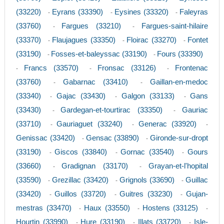
(33220)
Eyrans (33390)
Eysines (33320)
Faleyras
-
-
-
(33760)
Fargues (33210)
Fargues-saint-hilaire
-
-
(33370)
Flaujagues (33350)
Floirac (33270)
Fontet
-
-
-
(33190)
Fosses-et-baleyssac (33190)
Fours (33390)
-
-
Francs (33570)
Fronsac (33126)
Frontenac
-
-
-
(33760)
Gabarnac (33410)
Gaillan-en-medoc
-
-
(33340)
Gajac (33430)
Galgon (33133)
Gans
-
-
-
(33430)
Gardegan-et-tourtirac (33350)
Gauriac
-
-
(33710)
Gauriaguet (33240)
Generac (33920)
-
-
-
Genissac (33420)
Gensac (33890)
Gironde-sur-dropt
-
-
(33190)
Giscos (33840)
Gornac (33540)
Gours
-
-
-
(33660)
Gradignan (33170)
Grayan-et-l'hopital
-
-
(33590)
Grezillac (33420)
Grignols (33690)
Guillac
-
-
-
(33420)
Guillos (33720)
Guitres (33230)
Gujan-
-
-
-
mestras (33470)
Haux (33550)
Hostens (33125)
-
-
-
Hourtin (33990)
Hure (33190)
Illats (33720)
Isle-
-
-
-