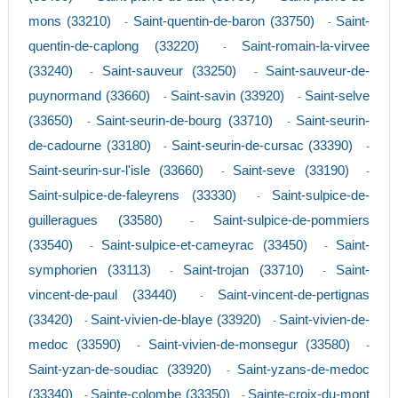
mons (33210)
Saint-quentin-de-baron (33750)
Saint-
-
-
quentin-de-caplong (33220)
Saint-romain-la-virvee
-
(33240)
Saint-sauveur (33250)
Saint-sauveur-de-
-
-
puynormand (33660)
Saint-savin (33920)
Saint-selve
-
-
(33650)
Saint-seurin-de-bourg (33710)
Saint-seurin-
-
-
de-cadourne (33180)
Saint-seurin-de-cursac (33390)
-
-
Saint-seurin-sur-l'isle (33660)
Saint-seve (33190)
-
-
Saint-sulpice-de-faleyrens (33330)
Saint-sulpice-de-
-
guilleragues (33580)
Saint-sulpice-de-pommiers
-
(33540)
Saint-sulpice-et-cameyrac (33450)
Saint-
-
-
symphorien (33113)
Saint-trojan (33710)
Saint-
-
-
vincent-de-paul (33440)
Saint-vincent-de-pertignas
-
(33420)
Saint-vivien-de-blaye (33920)
Saint-vivien-de-
-
-
medoc (33590)
Saint-vivien-de-monsegur (33580)
-
-
Saint-yzan-de-soudiac (33920)
Saint-yzans-de-medoc
-
(33340)
Sainte-colombe (33350)
Sainte-croix-du-mont
-
-